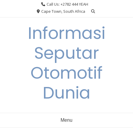
Skip
Call Us: +2782 444 YEAH
to
Cape Town, South Africa
content
Informasi
Seputar
Otomotif
Dunia
Menu