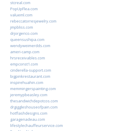
stcreal.com
PopUpFlea.com
valueml.com
rebeccatorresjewelry.com
jmpbliss.com
drjorgerico.com
queensushipa.com
wendyweimerdds.com
ameri-camp.com
hrsreceivables.com
empconst1.com
cinderella-support.com
bigpinkrestaurant.com
inspirehuahin.com
memmingerspainting.com
jeremypbeasley.com
thesandwichdepotcos.com
drgiggleshouseofpain.com
hotflashdesigns.com
garagenadeau.com
lifestylechauffeurservice.com