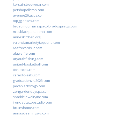
korsairstreetwear.com
petshopallston.com
avenue26tacos.com
topgglasses.com
broadmoornailsspacoloradosprings.com
missblackpasadena.com
anneskitchen.org
valenciamarketytaqueria.com
reefrecordsllc.com
alawaffle.com
aryouthfishing.com
united-basketball.com
tios-tacos.com
cafecito-satx.com
graduacionviu2023.com
pecanjackstogo.com
zengardendayspa.com
sparklejewelryinc.com
ironcladtattoostudio.com
bruinshome.com
annascleaningsvc.com