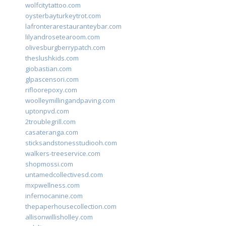
wolfcitytattoo.com
oysterbayturkeytrot.com
lafronterarestauranteybar.com
lilyandrosetearoom.com
olivesburgberrypatch.com
theslushkids.com
giobastian.com
glpascensori.com
rifloorepoxy.com
woolleymillingandpaving.com
uptonpvd.com
2troublegrill.com
casateranga.com
sticksandstonesstudiooh.com
walkers-treeservice.com
shopmossi.com
untamedcollectivesd.com
mxpwellness.com
infernocanine.com
thepaperhousecollection.com
allisonwillisholley.com