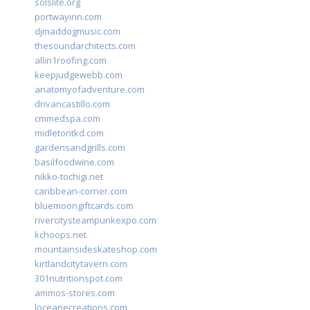
solslite.org
portwayinn.com
djmaddogmusic.com
thesoundarchitects.com
allin1roofing.com
keepjudgewebb.com
anatomyofadventure.com
drivancastillo.com
cmmedspa.com
midletontkd.com
gardensandgrills.com
basilfoodwine.com
nikko-tochigi.net
caribbean-corner.com
bluemoongiftcards.com
rivercitysteampunkexpo.com
kchoops.net
mountainsideskateshop.com
kirtlandcitytavern.com
301nutritionspot.com
ammos-stores.com
loceanecreations.com