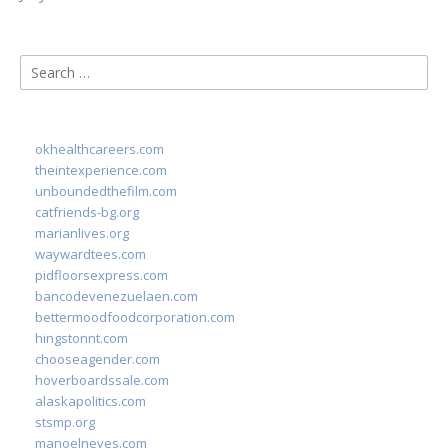
Search
for:
okhealthcareers.com
theintexperience.com
unboundedthefilm.com
catfriends-bg.org
marianlives.org
waywardtees.com
pidfloorsexpress.com
bancodevenezuelaen.com
bettermoodfoodcorporation.com
hingstonnt.com
chooseagender.com
hoverboardssale.com
alaskapolitics.com
stsmp.org
manoelneves.com