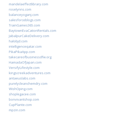
mandelaeffectlibrary.com
roselynns.com
balanceyoganj.com
salesforceblogs.com
TrainGames365.com
BaytownEvaCationRentals.com
JabalpurCakeDelivery.com
halobjd.com
intelligenceqatar.com
PikaPikaApp.com
takecareofbusinessdfw.org
HamadaOfJapan.com
VersifyLifestyle.com
kingscreekadventures.com
antaeuslabs.com
purelycleanchemdry.com
WishOping.com
shoplegacee.com
bonvivantshop.com
CupPlante.com
mpzin.com