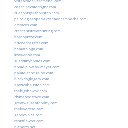
vistaaltadelveramendi.com
coastlinecateringnc.com
cuesburgershouston.com
psicologiaespecializadaencampeche.com
dmtacos.com
crescentstreetprinting.com
hornopizza.com
driveadragster.com
hematologa.com
lizaivanov.com
guesttinyhomes.com
home-plow-by-meyer.com
palatelatincuisine.com
blackdoglegacy.com
eatvivahouston.com
thebigshowok.com
chimeandstave.com
greatwallseafoodny.com
theloverose.com
gabriovoice.com
resinflowart.com
p-sports.net