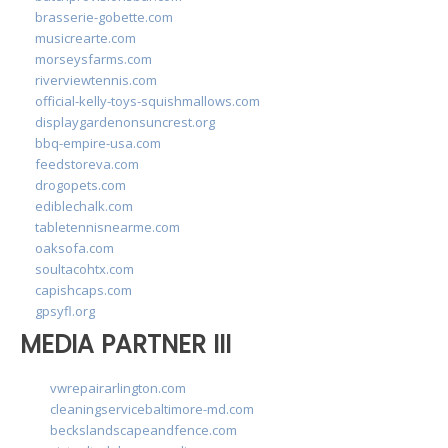
brasserie-gobette.com
musicrearte.com
morseysfarms.com
riverviewtennis.com
official-kelly-toys-squishmallows.com
displaygardenonsuncrest.org
bbq-empire-usa.com
feedstoreva.com
drogopets.com
ediblechalk.com
tabletennisnearme.com
oaksofa.com
soultacohtx.com
capishcaps.com
gpsyfl.org
MEDIA PARTNER III
vwrepairarlington.com
cleaningservicebaltimore-md.com
beckslandscapeandfence.com