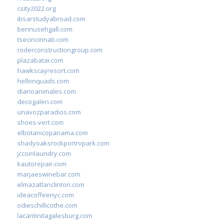
csity2022.org
ibsarstudyabroad.com
bennusehgall.com
tsecincinnati.com
roderconstructiongroup.com
plazabatai.com
hawkscayresort.com
hellonquads.com
diarioanimales.com
decogaleri.com
unavozparadios.com
shoes-vert.com
elbotanicopanama.com
shadyoaksrockportrvpark.com
jccoinlaundry.com
kautorepair.com
marjaeswinebar.com
elmazatlanclinton.com
ideacoffeenyc.com
odieschillicothe.com
lacantinitagalesburg.com