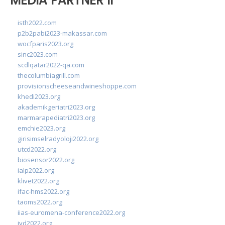
MEDIA PARTNER II
isth2022.com
p2b2pabi2023-makassar.com
wocfparis2023.org
sinc2023.com
scdlqatar2022-qa.com
thecolumbiagrill.com
provisionscheeseandwineshoppe.com
khedi2023.org
akademikgeriatri2023.org
marmarapediatri2023.org
emchie2023.org
girisimselradyoloji2022.org
utcd2022.org
biosensor2022.org
ialp2022.org
klivet2022.org
ifac-hms2022.org
taoms2022.org
iias-euromena-conference2022.org
ivd2022.org