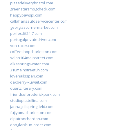
pizzadeliverybristol.com
greenstarsmogcheck.com
happypawspl.com
callahansautoservicecenter.com
georgiascornermarket.com
perfectfit24-7.com
portugalprivatedriver.com
von-racer.com
coffeeshopcharleston.com
salon104mainstreet.com
alkaspringswater.com
318mainstreet8h.com
lovenailsspari.com
oakberry-kuwait.com
quartzliterary.com
friendsofbroderickpark.com
studiopiattellina.com
jannagrillspringfield.com
fujiyamacharleston.com
elpatronchardon.com
donglaishun-order.com