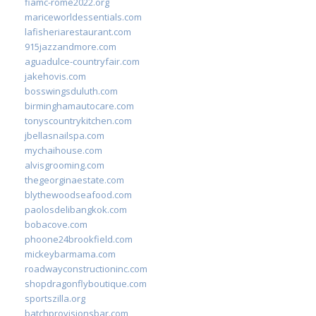
fiamc-rome2022.org
mariceworldessentials.com
lafisheriarestaurant.com
915jazzandmore.com
aguadulce-countryfair.com
jakehovis.com
bosswingsduluth.com
birminghamautocare.com
tonyscountrykitchen.com
jbellasnailspa.com
mychaihouse.com
alvisgrooming.com
thegeorginaestate.com
blythewoodseafood.com
paolosdelibangkok.com
bobacove.com
phoone24brookfield.com
mickeybarmama.com
roadwayconstructioninc.com
shopdragonflyboutique.com
sportszilla.org
batchprovisionsbar.com