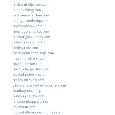
birdsongridgefarm.com
joiedevivblog.com
valera-amsterdam.com
libertybrandhemp.com
norwoodinnwi.com
neighboursmarket.com
blackanguscareers.com
bolesfororegon.com
bodega-ole.com
thestreamlinerlounge.com
mestrinorubanofc.com
novelatherton.com
nassvalleygardens.net
electjohnstewart.com
omptourtravels.com
tribratanews-polreskebumen.com
rsudbayuasih.org
publikjurnalistik.org
juneteenthapparel.net
italywarm.com
journaloffinanceeconomics.com