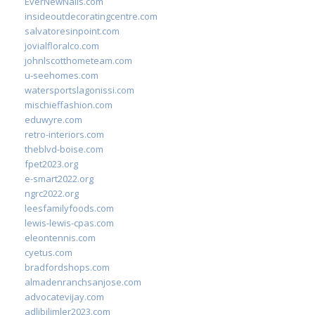
EverNewNails.com
insideoutdecoratingcentre.com
salvatoresinpoint.com
jovialfloralco.com
johnlscotthometeam.com
u-seehomes.com
watersportslagonissi.com
mischieffashion.com
eduwyre.com
retro-interiors.com
theblvd-boise.com
fpet2023.org
e-smart2022.org
ngrc2022.org
leesfamilyfoods.com
lewis-lewis-cpas.com
eleontennis.com
cyetus.com
bradfordshops.com
almadenranchsanjose.com
advocatevijay.com
adlibilimler2023.com