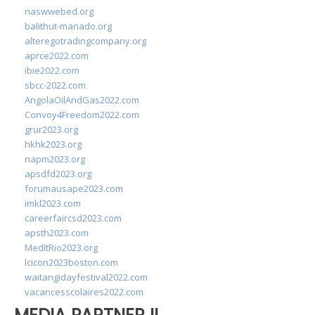
naswwebed.org
balithut-manado.org
alteregotradingcompany.org
aprce2022.com
ibie2022.com
sbcc-2022.com
AngolaOilAndGas2022.com
Convoy4Freedom2022.com
grur2023.org
hkhk2023.org
napm2023.org
apsdfd2023.org
forumausape2023.com
imkl2023.com
careerfaircsd2023.com
apsth2023.com
MedItRio2023.org
lcicon2023boston.com
waitangidayfestival2022.com
vacancesscolaires2022.com