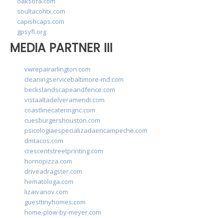
oaksofa.com
soultacohtx.com
capishcaps.com
gpsyfl.org
MEDIA PARTNER III
vwrepairarlington.com
cleaningservicebaltimore-md.com
beckslandscapeandfence.com
vistaaltadelveramendi.com
coastlinecateringnc.com
cuesburgershouston.com
psicologiaespecializadaencampeche.com
dmtacos.com
crescentstreetprinting.com
hornopizza.com
driveadragster.com
hematologa.com
lizaivanov.com
guesttinyhomes.com
home-plow-by-meyer.com