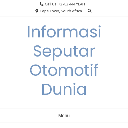
Skip
Call Us: +2782 444 YEAH
to
Cape Town, South Africa
content
Informasi
Seputar
Otomotif
Dunia
Menu