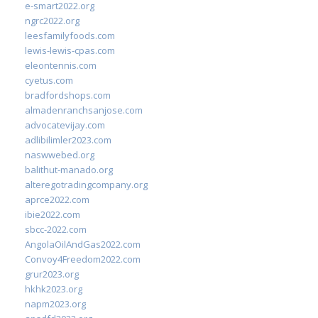
e-smart2022.org
ngrc2022.org
leesfamilyfoods.com
lewis-lewis-cpas.com
eleontennis.com
cyetus.com
bradfordshops.com
almadenranchsanjose.com
advocatevijay.com
adlibilimler2023.com
naswwebed.org
balithut-manado.org
alteregotradingcompany.org
aprce2022.com
ibie2022.com
sbcc-2022.com
AngolaOilAndGas2022.com
Convoy4Freedom2022.com
grur2023.org
hkhk2023.org
napm2023.org