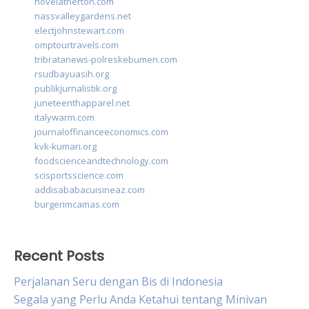
novelatherton.com
nassvalleygardens.net
electjohnstewart.com
omptourtravels.com
tribratanews-polreskebumen.com
rsudbayuasih.org
publikjurnalistik.org
juneteenthapparel.net
italywarm.com
journaloffinanceeconomics.com
kvk-kumari.org
foodscienceandtechnology.com
scisportsscience.com
addisababacuisineaz.com
burgerimcamas.com
Recent Posts
Perjalanan Seru dengan Bis di Indonesia
Segala yang Perlu Anda Ketahui tentang Minivan