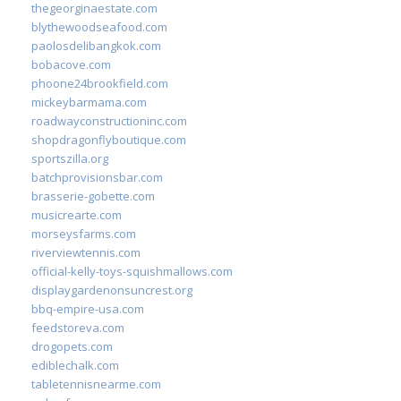
thegeorginaestate.com
blythewoodseafood.com
paolosdelibangkok.com
bobacove.com
phoone24brookfield.com
mickeybarmama.com
roadwayconstructioninc.com
shopdragonflyboutique.com
sportszilla.org
batchprovisionsbar.com
brasserie-gobette.com
musicrearte.com
morseysfarms.com
riverviewtennis.com
official-kelly-toys-squishmallows.com
displaygardenonsuncrest.org
bbq-empire-usa.com
feedstoreva.com
drogopets.com
ediblechalk.com
tabletennisnearme.com