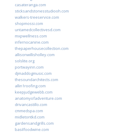
casateranga.com
sticksandstonesstudiooh.com
walkers-treeservice.com
shopmossi.com
untamedcollectivesd.com
mxpwellness.com
infernocanine.com
thepaperhousecollection.com
allisonwillisholley.com
solslite.org
portwayinn.com
djmaddogmusic.com
thesoundarchitects.com
allin1roofing.com
keepjudgewebb.com
anatomyofadventure.com
drivancastillo.com
cmmedspa.com
midletontkd.com
gardensandgrills.com
basilfoodwine.com