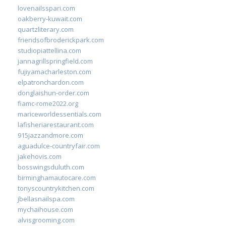
lovenailsspari.com
oakberry-kuwait.com
quartzliterary.com
friendsofbroderickpark.com
studiopiattellina.com
jannagrillspringfield.com
fujiyamacharleston.com
elpatronchardon.com
donglaishun-order.com
fiamc-rome2022.org
mariceworldessentials.com
lafisheriarestaurant.com
915jazzandmore.com
aguadulce-countryfair.com
jakehovis.com
bosswingsduluth.com
birminghamautocare.com
tonyscountrykitchen.com
jbellasnailspa.com
mychaihouse.com
alvisgrooming.com