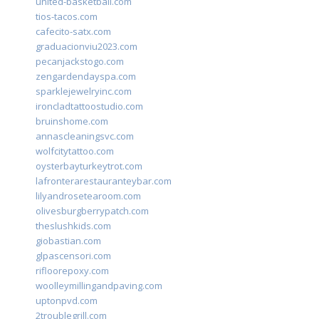
united-basketball.com
tios-tacos.com
cafecito-satx.com
graduacionviu2023.com
pecanjackstogo.com
zengardendayspa.com
sparklejewelryinc.com
ironcladtattoostudio.com
bruinshome.com
annascleaningsvc.com
wolfcitytattoo.com
oysterbayturkeytrot.com
lafronterarestauranteybar.com
lilyandrosetearoom.com
olivesburgberrypatch.com
theslushkids.com
giobastian.com
glpascensori.com
rifloorepoxy.com
woolleymillingandpaving.com
uptonpvd.com
2troublegrill.com