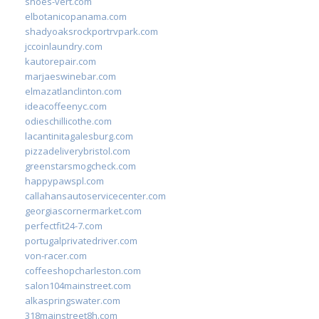
shoes-vert.com
elbotanicopanama.com
shadyoaksrockportrvpark.com
jccoinlaundry.com
kautorepair.com
marjaeswinebar.com
elmazatlanclinton.com
ideacoffeenyc.com
odieschillicothe.com
lacantinitagalesburg.com
pizzadeliverybristol.com
greenstarsmogcheck.com
happypawspl.com
callahansautoservicecenter.com
georgiascornermarket.com
perfectfit24-7.com
portugalprivatedriver.com
von-racer.com
coffeeshopcharleston.com
salon104mainstreet.com
alkaspringswater.com
318mainstreet8h.com