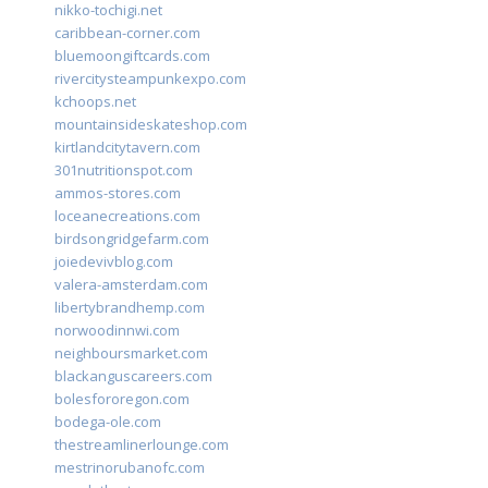
nikko-tochigi.net
caribbean-corner.com
bluemoongiftcards.com
rivercitysteampunkexpo.com
kchoops.net
mountainsideskateshop.com
kirtlandcitytavern.com
301nutritionspot.com
ammos-stores.com
loceanecreations.com
birdsongridgefarm.com
joiedevivblog.com
valera-amsterdam.com
libertybrandhemp.com
norwoodinnwi.com
neighboursmarket.com
blackanguscareers.com
bolesfororegon.com
bodega-ole.com
thestreamlinerlounge.com
mestrinorubanofc.com