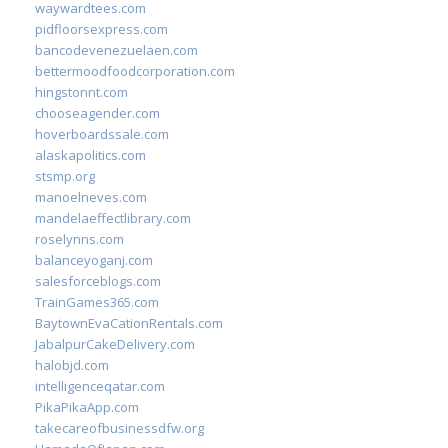
waywardtees.com
pidfloorsexpress.com
bancodevenezuelaen.com
bettermoodfoodcorporation.com
hingstonnt.com
chooseagender.com
hoverboardssale.com
alaskapolitics.com
stsmp.org
manoelneves.com
mandelaeffectlibrary.com
roselynns.com
balanceyoganj.com
salesforceblogs.com
TrainGames365.com
BaytownEvaCationRentals.com
JabalpurCakeDelivery.com
halobjd.com
intelligenceqatar.com
PikaPikaApp.com
takecareofbusinessdfw.org