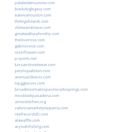
palatelatincuisine.com
blackdoglegacy.com
eatvivahouston.com
thebigshowok.com
chimeandstave.com
greatwallseafoodny.com
theloverose.com
gabriovoice.com
resinflowart.com
p-sports.net
korsairstreetwear.com
petshopallston.com
avenue26tacos.com
topgglasses.com
broadmoornailsspacoloradosprings.com
missblackpasadena.com
anneskitchen.org
valenciamarketytaqueria.com
reefrecordsllc.com
alawaffle.com
aryouthfishing.com