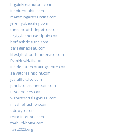
bigpinkrestaurant.com
inspirehuahin.com
memmingerspainting.com
jeremypbeasley.com
thesandwichdepotcos.com
drgiggleshouseofpain.com
hotflashdesigns.com
garagenadeau.com
lifestylechauffeurservice.com
EverNewNails.com
insideoutdecoratingcentre.com
salvatoresinpoint.com
jovialfloralco.com
johnlscotthometeam.com
u-seehomes.com
watersportslagonissi.com
mischieffashion.com
eduwyre.com
retro-interiors.com
theblvd-boise.com
fpet2023.org