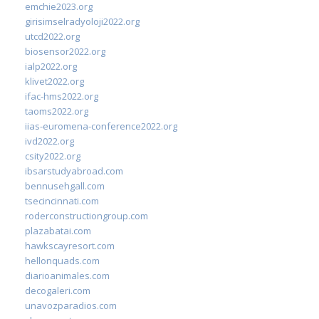
emchie2023.org
girisimselradyoloji2022.org
utcd2022.org
biosensor2022.org
ialp2022.org
klivet2022.org
ifac-hms2022.org
taoms2022.org
iias-euromena-conference2022.org
ivd2022.org
csity2022.org
ibsarstudyabroad.com
bennusehgall.com
tsecincinnati.com
roderconstructiongroup.com
plazabatai.com
hawkscayresort.com
hellonquads.com
diarioanimales.com
decogaleri.com
unavozparadios.com