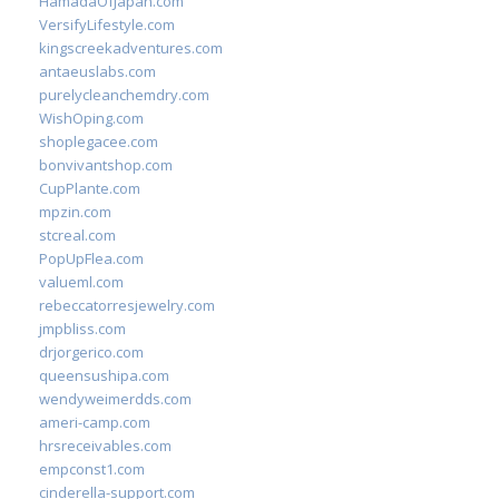
HamadaOfJapan.com
VersifyLifestyle.com
kingscreekadventures.com
antaeuslabs.com
purelycleanchemdry.com
WishOping.com
shoplegacee.com
bonvivantshop.com
CupPlante.com
mpzin.com
stcreal.com
PopUpFlea.com
valueml.com
rebeccatorresjewelry.com
jmpbliss.com
drjorgerico.com
queensushipa.com
wendyweimerdds.com
ameri-camp.com
hrsreceivables.com
empconst1.com
cinderella-support.com