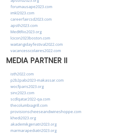
apsdfd2023.org
forumausape2023.com
imkl2023.com
careerfaircsd2023.com
apsth2023.com
MedItRio2023.org
lcicon2023boston.com
waitangidayfestival2022.com
vacancesscolaires2022.com
MEDIA PARTNER II
isth2022.com
p2b2pabi2023-makassar.com
wocfparis2023.org
sinc2023.com
scdlqatar2022-qa.com
thecolumbiagrill.com
provisionscheeseandwineshoppe.com
khedi2023.org
akademikgeriatri2023.org
marmarapediatri2023.org