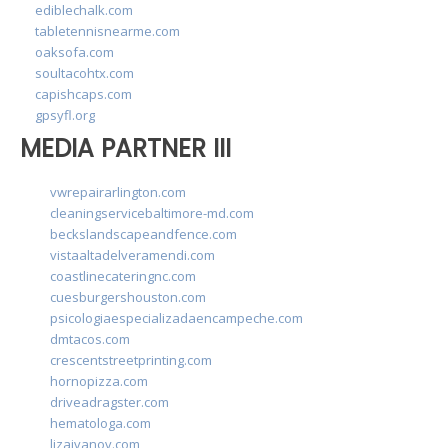
ediblechalk.com
tabletennisnearme.com
oaksofa.com
soultacohtx.com
capishcaps.com
gpsyfl.org
MEDIA PARTNER III
vwrepairarlington.com
cleaningservicebaltimore-md.com
beckslandscapeandfence.com
vistaaltadelveramendi.com
coastlinecateringnc.com
cuesburgershouston.com
psicologiaespecializadaencampeche.com
dmtacos.com
crescentstreetprinting.com
hornopizza.com
driveadragster.com
hematologa.com
lizaivanov.com