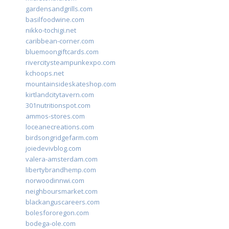
gardensandgrills.com
basilfoodwine.com
nikko-tochigi.net
caribbean-corner.com
bluemoongiftcards.com
rivercitysteampunkexpo.com
kchoops.net
mountainsideskateshop.com
kirtlandcitytavern.com
301nutritionspot.com
ammos-stores.com
loceanecreations.com
birdsongridgefarm.com
joiedevivblog.com
valera-amsterdam.com
libertybrandhemp.com
norwoodinnwi.com
neighboursmarket.com
blackanguscareers.com
bolesfororegon.com
bodega-ole.com