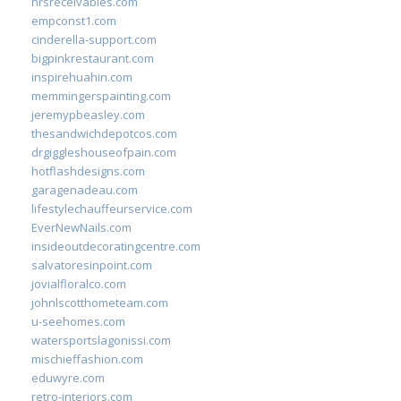
hrsreceivables.com
empconst1.com
cinderella-support.com
bigpinkrestaurant.com
inspirehuahin.com
memmingerspainting.com
jeremypbeasley.com
thesandwichdepotcos.com
drgiggleshouseofpain.com
hotflashdesigns.com
garagenadeau.com
lifestylechauffeurservice.com
EverNewNails.com
insideoutdecoratingcentre.com
salvatoresinpoint.com
jovialfloralco.com
johnlscotthometeam.com
u-seehomes.com
watersportslagonissi.com
mischieffashion.com
eduwyre.com
retro-interiors.com