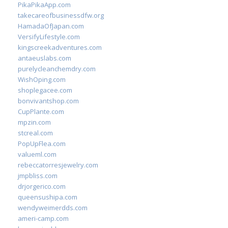
PikaPikaApp.com
takecareofbusinessdfw.org
HamadaOfJapan.com
VersifyLifestyle.com
kingscreekadventures.com
antaeuslabs.com
purelycleanchemdry.com
WishOping.com
shoplegacee.com
bonvivantshop.com
CupPlante.com
mpzin.com
stcreal.com
PopUpFlea.com
valueml.com
rebeccatorresjewelry.com
jmpbliss.com
drjorgerico.com
queensushipa.com
wendyweimerdds.com
ameri-camp.com