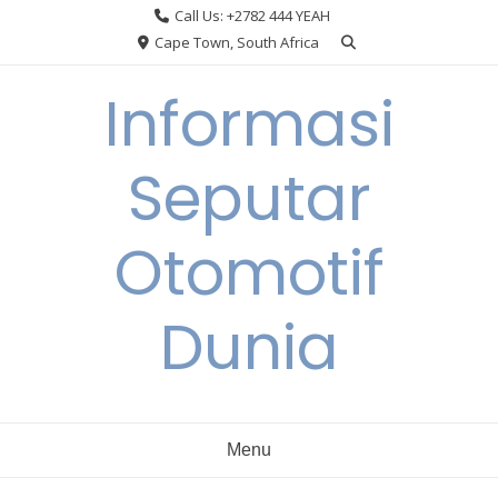
Skip
Call Us: +2782 444 YEAH
to
Cape Town, South Africa
content
Informasi
Seputar
Otomotif
Dunia
Menu