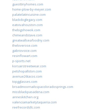
guesttinyhomes.com
home-plow-by-meyer.com
palatelatincuisine.com
blackdoglegacy.com
eatvivahouston.com
thebigshowok.com
chimeandstave.com
greatwallseafoodny.com
theloverose.com
gabriovoice.com
resinflowart.com
p-sports.net
korsairstreetwear.com
petshopallston.com
avenue26tacos.com
topgglasses.com
broadmoornailsspacoloradosprings.com
missblackpasadena.com
anneskitchen.org
valenciamarketytaqueria.com
reefrecordsllc.com