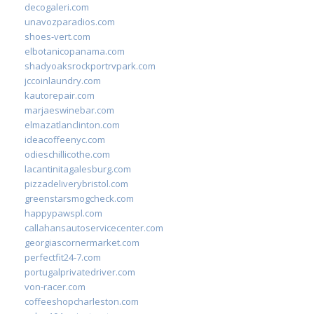
decogaleri.com
unavozparadios.com
shoes-vert.com
elbotanicopanama.com
shadyoaksrockportrvpark.com
jccoinlaundry.com
kautorepair.com
marjaeswinebar.com
elmazatlanclinton.com
ideacoffeenyc.com
odieschillicothe.com
lacantinitagalesburg.com
pizzadeliverybristol.com
greenstarsmogcheck.com
happypawspl.com
callahansautoservicecenter.com
georgiascornermarket.com
perfectfit24-7.com
portugalprivatedriver.com
von-racer.com
coffeeshopcharleston.com