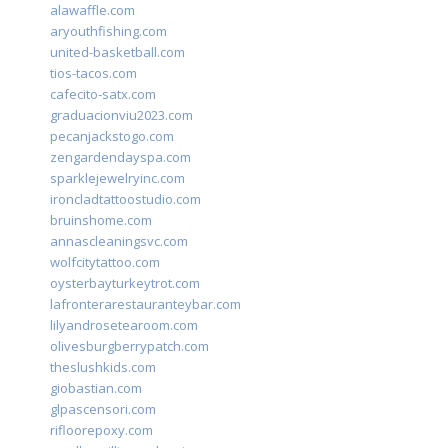
alawaffle.com
aryouthfishing.com
united-basketball.com
tios-tacos.com
cafecito-satx.com
graduacionviu2023.com
pecanjackstogo.com
zengardendayspa.com
sparklejewelryinc.com
ironcladtattoostudio.com
bruinshome.com
annascleaningsvc.com
wolfcitytattoo.com
oysterbayturkeytrot.com
lafronterarestauranteybar.com
lilyandrosetearoom.com
olivesburgberrypatch.com
theslushkids.com
giobastian.com
glpascensori.com
rifloorepoxy.com