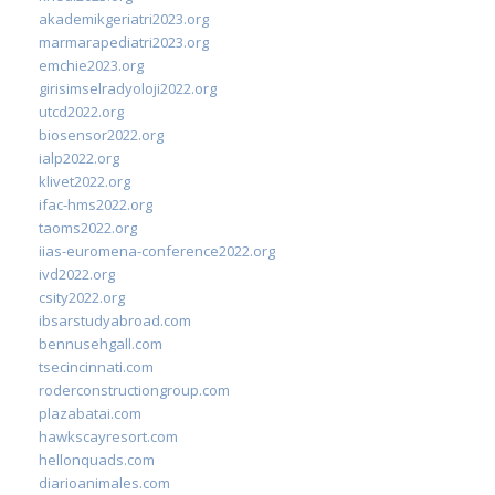
akademikgeriatri2023.org
marmarapediatri2023.org
emchie2023.org
girisimselradyoloji2022.org
utcd2022.org
biosensor2022.org
ialp2022.org
klivet2022.org
ifac-hms2022.org
taoms2022.org
iias-euromena-conference2022.org
ivd2022.org
csity2022.org
ibsarstudyabroad.com
bennusehgall.com
tsecincinnati.com
roderconstructiongroup.com
plazabatai.com
hawkscayresort.com
hellonquads.com
diarioanimales.com