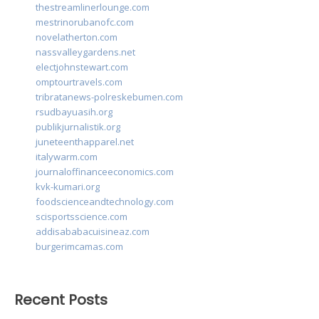
thestreamlinerlounge.com
mestrinorubanofc.com
novelatherton.com
nassvalleygardens.net
electjohnstewart.com
omptourtravels.com
tribratanews-polreskebumen.com
rsudbayuasih.org
publikjurnalistik.org
juneteenthapparel.net
italywarm.com
journaloffinanceeconomics.com
kvk-kumari.org
foodscienceandtechnology.com
scisportsscience.com
addisababacuisineaz.com
burgerimcamas.com
Recent Posts