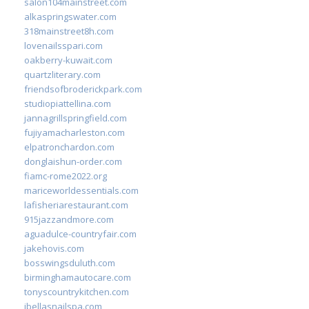
salon104mainstreet.com
alkaspringswater.com
318mainstreet8h.com
lovenailsspari.com
oakberry-kuwait.com
quartzliterary.com
friendsofbroderickpark.com
studiopiattellina.com
jannagrillspringfield.com
fujiyamacharleston.com
elpatronchardon.com
donglaishun-order.com
fiamc-rome2022.org
mariceworldessentials.com
lafisheriarestaurant.com
915jazzandmore.com
aguadulce-countryfair.com
jakehovis.com
bosswingsduluth.com
birminghamautocare.com
tonyscountrykitchen.com
jbellasnailspa.com