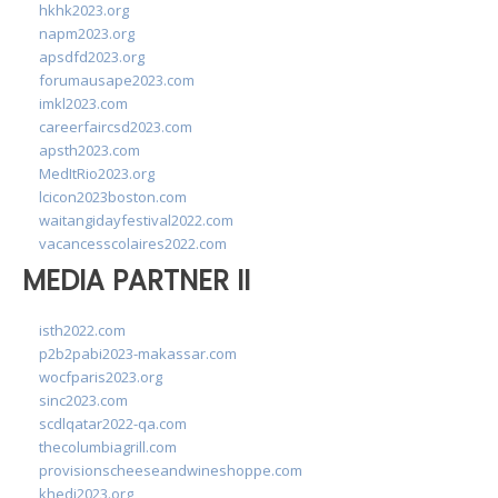
hkhk2023.org
napm2023.org
apsdfd2023.org
forumausape2023.com
imkl2023.com
careerfaircsd2023.com
apsth2023.com
MedItRio2023.org
lcicon2023boston.com
waitangidayfestival2022.com
vacancesscolaires2022.com
MEDIA PARTNER II
isth2022.com
p2b2pabi2023-makassar.com
wocfparis2023.org
sinc2023.com
scdlqatar2022-qa.com
thecolumbiagrill.com
provisionscheeseandwineshoppe.com
khedi2023.org