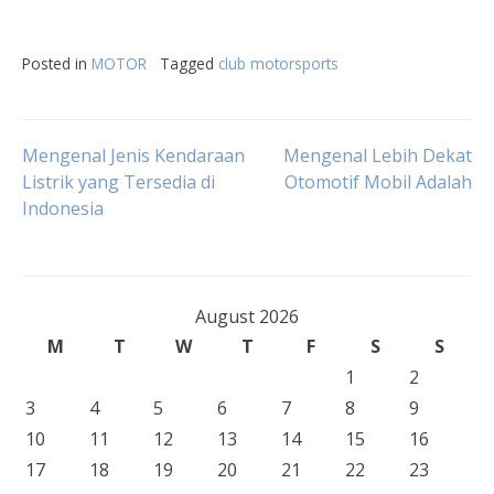
Posted in
MOTOR
Tagged
club motorsports
Post
Mengenal Jenis Kendaraan
Mengenal Lebih Dekat
Listrik yang Tersedia di
Otomotif Mobil Adalah
Indonesia
navigation
August 2026
M
T
W
T
F
S
S
1
2
3
4
5
6
7
8
9
10
11
12
13
14
15
16
17
18
19
20
21
22
23