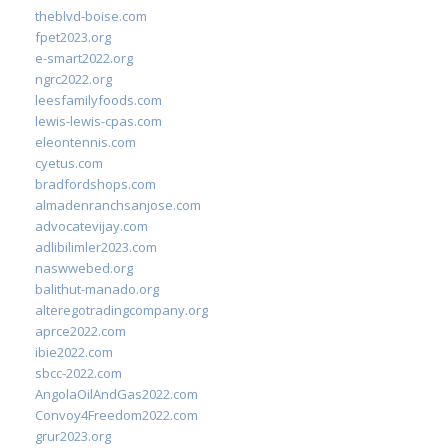
theblvd-boise.com
fpet2023.org
e-smart2022.org
ngrc2022.org
leesfamilyfoods.com
lewis-lewis-cpas.com
eleontennis.com
cyetus.com
bradfordshops.com
almadenranchsanjose.com
advocatevijay.com
adlibilimler2023.com
naswwebed.org
balithut-manado.org
alteregotradingcompany.org
aprce2022.com
ibie2022.com
sbcc-2022.com
AngolaOilAndGas2022.com
Convoy4Freedom2022.com
grur2023.org