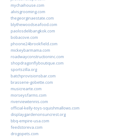
mychaihouse.com
alvisgrooming.com
thegeorginaestate.com
blythewoodseafood.com
paolosdelibangkok.com
bobacove.com
phoone24brookfield.com
mickeybarmama.com
roadwayconstructioninc.com
shopdragonflyboutique.com
sportszilla.org
batchprovisionsbar.com
brasserie-gobette.com
musicrearte.com
morseysfarms.com
riverviewtennis.com
official-kelly-toys-squishmallows.com
displaygardenonsuncrest.org
bbq-empire-usa.com
feedstoreva.com
drogopets.com