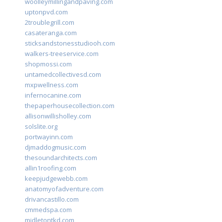
woolleymillingandpaving.com
uptonpvd.com
2troublegrill.com
casateranga.com
sticksandstonesstudiooh.com
walkers-treeservice.com
shopmossi.com
untamedcollectivesd.com
mxpwellness.com
infernocanine.com
thepaperhousecollection.com
allisonwillisholley.com
solslite.org
portwayinn.com
djmaddogmusic.com
thesoundarchitects.com
allin1roofing.com
keepjudgewebb.com
anatomyofadventure.com
drivancastillo.com
cmmedspa.com
midletontkd.com