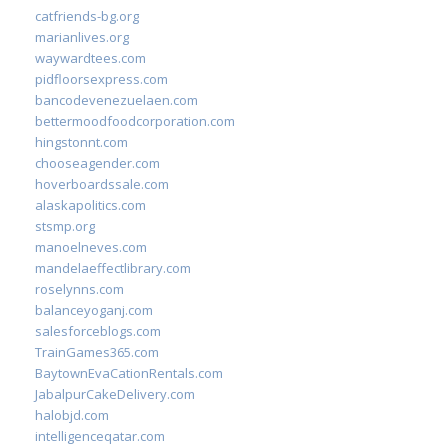
catfriends-bg.org
marianlives.org
waywardtees.com
pidfloorsexpress.com
bancodevenezuelaen.com
bettermoodfoodcorporation.com
hingstonnt.com
chooseagender.com
hoverboardssale.com
alaskapolitics.com
stsmp.org
manoelneves.com
mandelaeffectlibrary.com
roselynns.com
balanceyoganj.com
salesforceblogs.com
TrainGames365.com
BaytownEvaCationRentals.com
JabalpurCakeDelivery.com
halobjd.com
intelligenceqatar.com