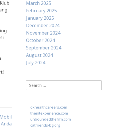
“Klub
March 2025
ang.
February 2025
January 2025
December 2024
ing
November 2024
si
October 2024
September 2024
August 2024
a
July 2024
t!
Search
for:
okhealthcareers.com
theintexperience.com
Mobil
unboundedthefilm.com
Anda
catfriends-bg.org