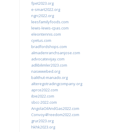
fpet2023.org
e-smart2022.org
ngrc2022.org
leesfamilyfoods.com
lewis-lewis-cpas.com
eleontennis.com
cyetus.com
bradfordshops.com
almadenranchsanjose.com
advocatevijay.com
adlibilimler2023.com
naswwebed.org
balithut-manado.org
alteregotradingcompany.org
aprce2022.com
ibie2022.com
sbcc-2022.com
AngolaOilAndGas2022.com
Convoy4Freedom2022.com
grur2023.org
hkhk2023.org