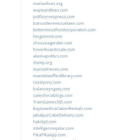
marianlives.org
waywardtees.com
pidfloorsexpress.com
bancodevenezuelaen.com
bettermoodfoodcorporation.com
hingstonnt.com
chooseagender.com
hoverboardssale.com
alaskapolitics.com
stsmp.org
manoelneves.com
mandelaeffectlibrary.com
roselynns.com
balanceyoganj.com
salesforceblogs.com
TrainGames365.com
BaytownEvaCationRentals.com
JabalpurCakeDelivery.com
halobjd.com
intelligenceqatar.com
PikaPikaApp.com