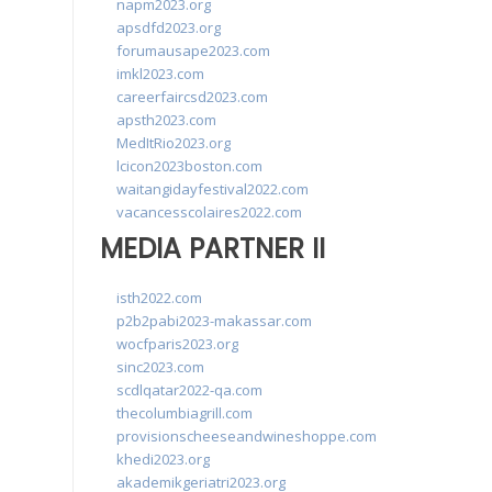
napm2023.org
apsdfd2023.org
forumausape2023.com
imkl2023.com
careerfaircsd2023.com
apsth2023.com
MedItRio2023.org
lcicon2023boston.com
waitangidayfestival2022.com
vacancesscolaires2022.com
MEDIA PARTNER II
isth2022.com
p2b2pabi2023-makassar.com
wocfparis2023.org
sinc2023.com
scdlqatar2022-qa.com
thecolumbiagrill.com
provisionscheeseandwineshoppe.com
khedi2023.org
akademikgeriatri2023.org