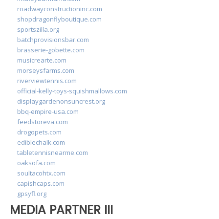
roadwayconstructioninc.com
shopdragonflyboutique.com
sportszilla.org
batchprovisionsbar.com
brasserie-gobette.com
musicrearte.com
morseysfarms.com
riverviewtennis.com
official-kelly-toys-squishmallows.com
displaygardenonsuncrest.org
bbq-empire-usa.com
feedstoreva.com
drogopets.com
ediblechalk.com
tabletennisnearme.com
oaksofa.com
soultacohtx.com
capishcaps.com
gpsyfl.org
MEDIA PARTNER III