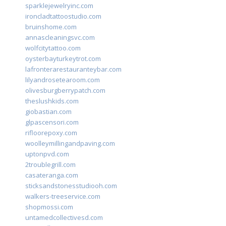
sparklejewelryinc.com
ironcladtattoostudio.com
bruinshome.com
annascleaningsvc.com
wolfcitytattoo.com
oysterbayturkeytrot.com
lafronterarestauranteybar.com
lilyandrosetearoom.com
olivesburgberrypatch.com
theslushkids.com
giobastian.com
glpascensori.com
rifloorepoxy.com
woolleymillingandpaving.com
uptonpvd.com
2troublegrill.com
casateranga.com
sticksandstonesstudiooh.com
walkers-treeservice.com
shopmossi.com
untamedcollectivesd.com