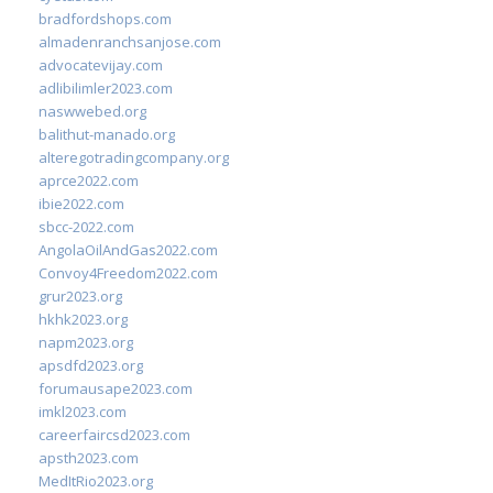
bradfordshops.com
almadenranchsanjose.com
advocatevijay.com
adlibilimler2023.com
naswwebed.org
balithut-manado.org
alteregotradingcompany.org
aprce2022.com
ibie2022.com
sbcc-2022.com
AngolaOilAndGas2022.com
Convoy4Freedom2022.com
grur2023.org
hkhk2023.org
napm2023.org
apsdfd2023.org
forumausape2023.com
imkl2023.com
careerfaircsd2023.com
apsth2023.com
MedItRio2023.org