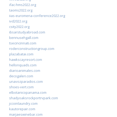
ifac-hms2022.org
taoms2022.org
iias-euromena-conference2022.org
ivd2022.org
csity2022.org
ibsarstudyabroad.com
bennusehgall.com
tsecincinnati.com
roderconstructiongroup.com
plazabatai.com
hawkscayresort.com
hellonquads.com
diarioanimales.com
decogaleri.com
unavozparadios.com
shoes-vert.com
elbotanicopanama.com
shadyoaksrockportrvpark.com
jccoinlaundry.com
kautorepair.com
marjaeswinebar.com