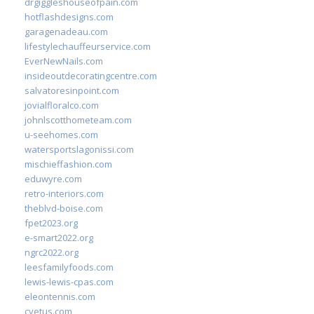
drgiggleshouseofpain.com
hotflashdesigns.com
garagenadeau.com
lifestylechauffeurservice.com
EverNewNails.com
insideoutdecoratingcentre.com
salvatoresinpoint.com
jovialfloralco.com
johnlscotthometeam.com
u-seehomes.com
watersportslagonissi.com
mischieffashion.com
eduwyre.com
retro-interiors.com
theblvd-boise.com
fpet2023.org
e-smart2022.org
ngrc2022.org
leesfamilyfoods.com
lewis-lewis-cpas.com
eleontennis.com
cyetus.com