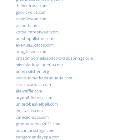
theloverose.com
gabriovoice.com
resinflowart.com
p-sports.net
korsairstreetwear.com
petshopallston.com
avenue26tacos.com
topgglasses.com
broadmoornailsspacoloradosprings.com
missblackpasadena.com
anneskitchen.org
valenciamarketytaqueria.com
reefrecordsllc.com
alawaffle.com
aryouthfishing.com
united-basketball.com
tios-tacos.com
cafecito-satx.com
graduacionviu2023.com
pecanjackstogo.com
zengardendayspa.com