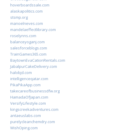
hoverboardssale.com
alaskapolitics.com
stsmp.org
manoelneves.com
mandelaeffectlibrary.com
roselynns.com
balanceyoganj.com
salesforceblogs.com
TrainGames365.com
BaytownEvaCationRentals.com
JabalpurCakeDelivery.com
halobjd.com
intelligenceqatar.com
PikaPikaApp.com
takecareofbusinessdfw.org
HamadaOfJapan.com
VersifyLifestyle.com
kingscreekadventures.com
antaeuslabs.com
purelycleanchemdry.com
WishOping.com