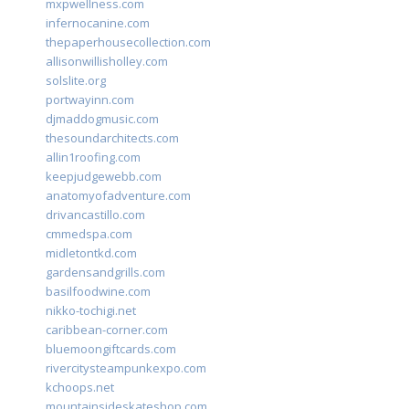
mxpwellness.com
infernocanine.com
thepaperhousecollection.com
allisonwillisholley.com
solslite.org
portwayinn.com
djmaddogmusic.com
thesoundarchitects.com
allin1roofing.com
keepjudgewebb.com
anatomyofadventure.com
drivancastillo.com
cmmedspa.com
midletontkd.com
gardensandgrills.com
basilfoodwine.com
nikko-tochigi.net
caribbean-corner.com
bluemoongiftcards.com
rivercitysteampunkexpo.com
kchoops.net
mountainsideskateshop.com