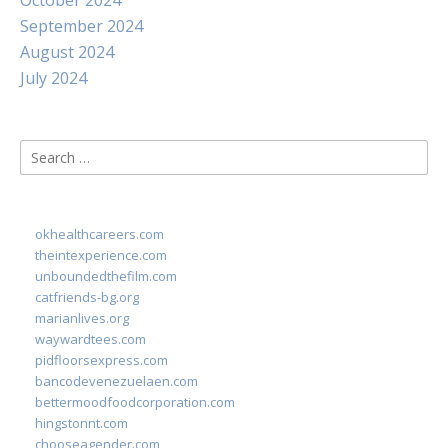
October 2024
September 2024
August 2024
July 2024
Search
for:
okhealthcareers.com
theintexperience.com
unboundedthefilm.com
catfriends-bg.org
marianlives.org
waywardtees.com
pidfloorsexpress.com
bancodevenezuelaen.com
bettermoodfoodcorporation.com
hingstonnt.com
chooseagender.com