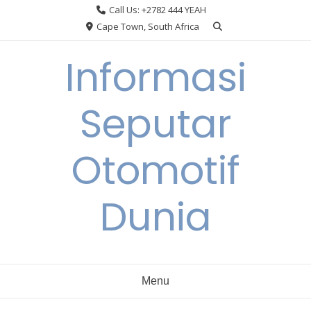
Skip
Call Us: +2782 444 YEAH
to
Cape Town, South Africa
content
Informasi
Seputar
Otomotif
Dunia
Menu