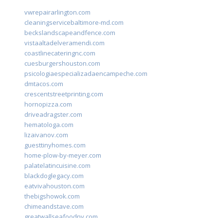
vwrepairarlington.com
cleaningservicebaltimore-md.com
beckslandscapeandfence.com
vistaaltadelveramendi.com
coastlinecateringnc.com
cuesburgershouston.com
psicologiaespecializadaencampeche.com
dmtacos.com
crescentstreetprinting.com
hornopizza.com
driveadragster.com
hematologa.com
lizaivanov.com
guesttinyhomes.com
home-plow-by-meyer.com
palatelatincuisine.com
blackdoglegacy.com
eatvivahouston.com
thebigshowok.com
chimeandstave.com
greatwallseafoodny.com