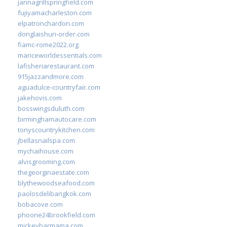
jannagrillspringfield.com
fujiyamacharleston.com
elpatronchardon.com
donglaishun-order.com
fiamc-rome2022.org
mariceworldessentials.com
lafisheriarestaurant.com
915jazzandmore.com
aguadulce-countryfair.com
jakehovis.com
bosswingsduluth.com
birminghamautocare.com
tonyscountrykitchen.com
jbellasnailspa.com
mychaihouse.com
alvisgrooming.com
thegeorginaestate.com
blythewoodseafood.com
paolosdelibangkok.com
bobacove.com
phoone24brookfield.com
mickeybarmama.com