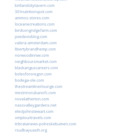
kirtlandcitytavern.com
301nutritionspot.com
ammos-stores.com
loceanecreations.com
birdsongridgefarm.com
joiedevivblog.com
valera-amsterdam.com
libertybrandhemp.com
norwoodinnwi.com
neighboursmarket.com
blackanguscareers.com
bolesfororegon.com
bodega-ole.com
thestreamlinerlounge.com
mestrinorubanofc.com
novelatherton.com
nassvalleygardens.net
electjohnstewart.com
omptourtravels.com
tribratanews-polreskebumen.com
rsudbayuasih.org