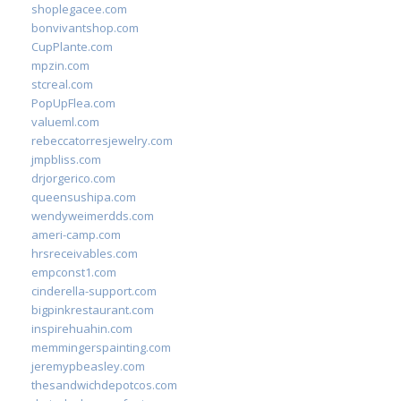
shoplegacee.com
bonvivantshop.com
CupPlante.com
mpzin.com
stcreal.com
PopUpFlea.com
valueml.com
rebeccatorresjewelry.com
jmpbliss.com
drjorgerico.com
queensushipa.com
wendyweimerdds.com
ameri-camp.com
hrsreceivables.com
empconst1.com
cinderella-support.com
bigpinkrestaurant.com
inspirehuahin.com
memmingerspainting.com
jeremypbeasley.com
thesandwichdepotcos.com