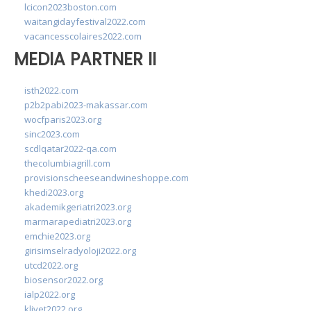
lcicon2023boston.com
waitangidayfestival2022.com
vacancesscolaires2022.com
MEDIA PARTNER II
isth2022.com
p2b2pabi2023-makassar.com
wocfparis2023.org
sinc2023.com
scdlqatar2022-qa.com
thecolumbiagrill.com
provisionscheeseandwineshoppe.com
khedi2023.org
akademikgeriatri2023.org
marmarapediatri2023.org
emchie2023.org
girisimselradyoloji2022.org
utcd2022.org
biosensor2022.org
ialp2022.org
klivet2022.org