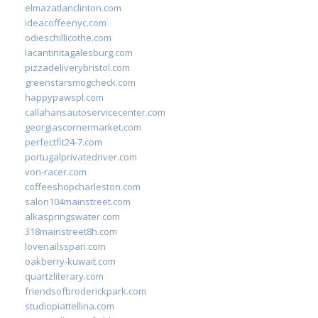
elmazatlanclinton.com
ideacoffeenyc.com
odieschillicothe.com
lacantinitagalesburg.com
pizzadeliverybristol.com
greenstarsmogcheck.com
happypawspl.com
callahansautoservicecenter.com
georgiascornermarket.com
perfectfit24-7.com
portugalprivatedriver.com
von-racer.com
coffeeshopcharleston.com
salon104mainstreet.com
alkaspringswater.com
318mainstreet8h.com
lovenailsspari.com
oakberry-kuwait.com
quartzliterary.com
friendsofbroderickpark.com
studiopiattellina.com