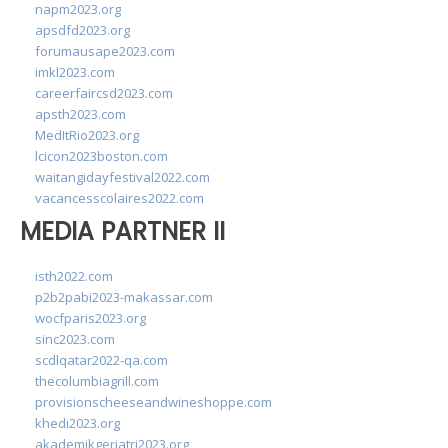
napm2023.org
apsdfd2023.org
forumausape2023.com
imkl2023.com
careerfaircsd2023.com
apsth2023.com
MedItRio2023.org
lcicon2023boston.com
waitangidayfestival2022.com
vacancesscolaires2022.com
MEDIA PARTNER II
isth2022.com
p2b2pabi2023-makassar.com
wocfparis2023.org
sinc2023.com
scdlqatar2022-qa.com
thecolumbiagrill.com
provisionscheeseandwineshoppe.com
khedi2023.org
akademikgeriatri2023.org