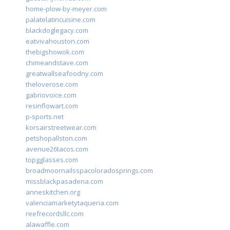
home-plow-by-meyer.com
palatelatincuisine.com
blackdoglegacy.com
eatvivahouston.com
thebigshowok.com
chimeandstave.com
greatwallseafoodny.com
theloverose.com
gabriovoice.com
resinflowart.com
p-sports.net
korsairstreetwear.com
petshopallston.com
avenue26tacos.com
topgglasses.com
broadmoornailsspacoloradosprings.com
missblackpasadena.com
anneskitchen.org
valenciamarketytaqueria.com
reefrecordsllc.com
alawaffle.com