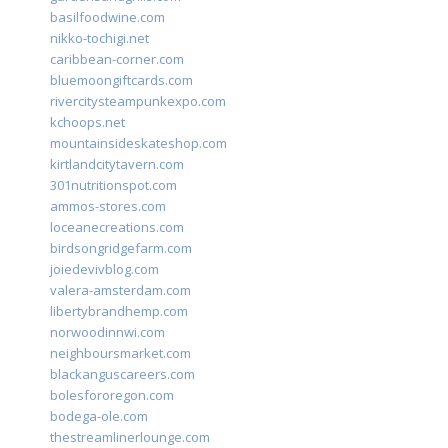
basilfoodwine.com
nikko-tochigi.net
caribbean-corner.com
bluemoongiftcards.com
rivercitysteampunkexpo.com
kchoops.net
mountainsideskateshop.com
kirtlandcitytavern.com
301nutritionspot.com
ammos-stores.com
loceanecreations.com
birdsongridgefarm.com
joiedevivblog.com
valera-amsterdam.com
libertybrandhemp.com
norwoodinnwi.com
neighboursmarket.com
blackanguscareers.com
bolesfororegon.com
bodega-ole.com
thestreamlinerlounge.com