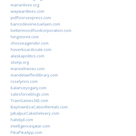
marianlives.org
waywardtees.com
pidfloorsexpress.com
bancodevenezuelaen.com
bettermoodfoodcorporation.com
hingstonnt.com
chooseagender.com
hoverboardssale.com
alaskapolitics.com
stsmp.org
manoelneves.com
mandelaeffectlibrary.com
roselynns.com
balanceyoganj.com
salesforceblogs.com
TrainGames365.com
BaytownEvaCationRentals.com
JabalpurCakeDelivery.com
halobjd.com
intelligenceqatar.com
PikaPikaApp.com