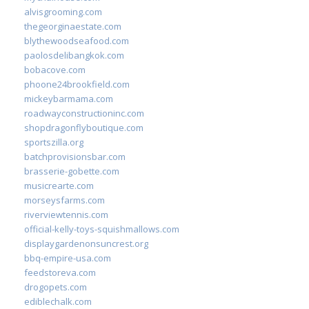
alvisgrooming.com
thegeorginaestate.com
blythewoodseafood.com
paolosdelibangkok.com
bobacove.com
phoone24brookfield.com
mickeybarmama.com
roadwayconstructioninc.com
shopdragonflyboutique.com
sportszilla.org
batchprovisionsbar.com
brasserie-gobette.com
musicrearte.com
morseysfarms.com
riverviewtennis.com
official-kelly-toys-squishmallows.com
displaygardenonsuncrest.org
bbq-empire-usa.com
feedstoreva.com
drogopets.com
ediblechalk.com