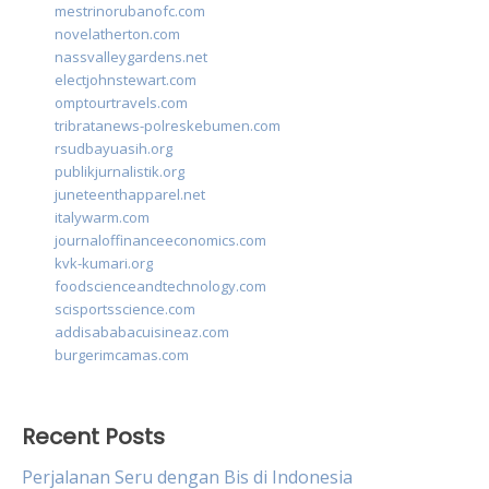
mestrinorubanofc.com
novelatherton.com
nassvalleygardens.net
electjohnstewart.com
omptourtravels.com
tribratanews-polreskebumen.com
rsudbayuasih.org
publikjurnalistik.org
juneteenthapparel.net
italywarm.com
journaloffinanceeconomics.com
kvk-kumari.org
foodscienceandtechnology.com
scisportsscience.com
addisababacuisineaz.com
burgerimcamas.com
Recent Posts
Perjalanan Seru dengan Bis di Indonesia