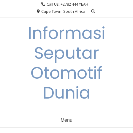
Skip
Call Us: +2782 444 YEAH
to
Cape Town, South Africa
content
Informasi
Seputar
Otomotif
Dunia
Menu