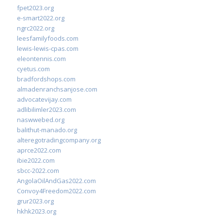
fpet2023.org
e-smart2022.org
ngrc2022.org
leesfamilyfoods.com
lewis-lewis-cpas.com
eleontennis.com
cyetus.com
bradfordshops.com
almadenranchsanjose.com
advocatevijay.com
adlibilimler2023.com
naswwebed.org
balithut-manado.org
alteregotradingcompany.org
aprce2022.com
ibie2022.com
sbcc-2022.com
AngolaOilAndGas2022.com
Convoy4Freedom2022.com
grur2023.org
hkhk2023.org