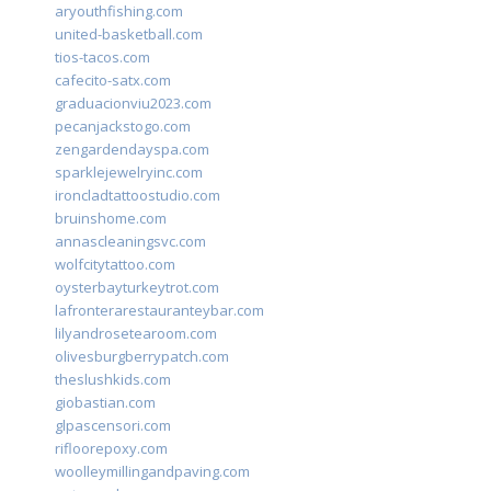
aryouthfishing.com
united-basketball.com
tios-tacos.com
cafecito-satx.com
graduacionviu2023.com
pecanjackstogo.com
zengardendayspa.com
sparklejewelryinc.com
ironcladtattoostudio.com
bruinshome.com
annascleaningsvc.com
wolfcitytattoo.com
oysterbayturkeytrot.com
lafronterarestauranteybar.com
lilyandrosetearoom.com
olivesburgberrypatch.com
theslushkids.com
giobastian.com
glpascensori.com
rifloorepoxy.com
woolleymillingandpaving.com