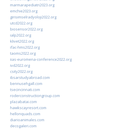
marmarapediatri2023.org
emchie2023.org
girisimselradyoloji2022.org
utcd2022.org
biosensor2022.org
ialp2022.org
klivet2022.org
ifac-hms2022.org
taoms2022.org
iias-euromena-conference2022.org
ivd2022.org
csity2022.org
ibsarstudyabroad.com
bennusehgall.com
tsecincinnati.com
roderconstructiongroup.com
plazabatai.com
hawkscayresort.com
hellonquads.com
diarioanimales.com
decogaleri.com