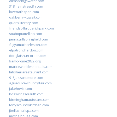
alkaspringswater.com
318mainstreet8h.com
lovenailsspari.com
oakberry-kuwait.com
quartzliterary.com
friendsofbroderickpark.com
studiopiattellina.com
jannagrillspringfield.com
fujiyamacharleston.com
elpatronchardon.com
donglaishun-order.com
fiamc-rome2022.org
mariceworldessentials.com
lafisheriarestaurant.com
915jazzandmore.com
aguadulce-countryfair.com
jakehovis.com
bosswingsduluth.com
birminghamautocare.com
tonyscountrykitchen.com
jbellasnailspa.com
mychaihouse.com