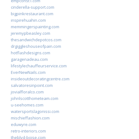
empconst1.com
cinderella-support.com
bigpinkrestaurant.com
inspirehuahin.com
memmingerspainting.com
jeremypbeasley.com
thesandwichdepotcos.com
drgiggleshouseofpain.com
hotflashdesigns.com
garagenadeau.com
lifestylechauffeurservice.com
EverNewNails.com
insideoutdecoratingcentre.com
salvatoresinpoint.com
jovialfloralco.com
johnlscotthometeam.com
u-seehomes.com
watersportslagonissi.com
mischieffashion.com
eduwyre.com
retro-interiors.com
theblvd-boise.com