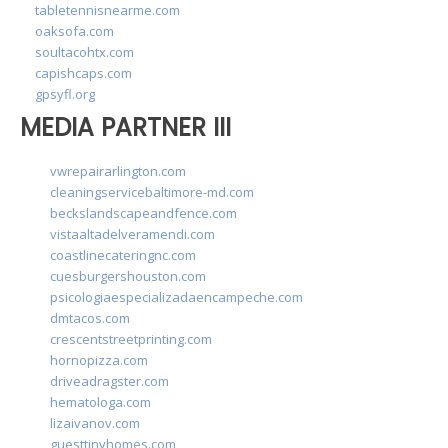
tabletennisnearme.com
oaksofa.com
soultacohtx.com
capishcaps.com
gpsyfl.org
MEDIA PARTNER III
vwrepairarlington.com
cleaningservicebaltimore-md.com
beckslandscapeandfence.com
vistaaltadelveramendi.com
coastlinecateringnc.com
cuesburgershouston.com
psicologiaespecializadaencampeche.com
dmtacos.com
crescentstreetprinting.com
hornopizza.com
driveadragster.com
hematologa.com
lizaivanov.com
guesttinyhomes.com