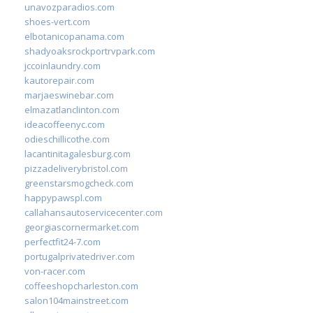
unavozparadios.com
shoes-vert.com
elbotanicopanama.com
shadyoaksrockportrvpark.com
jccoinlaundry.com
kautorepair.com
marjaeswinebar.com
elmazatlanclinton.com
ideacoffeenyc.com
odieschillicothe.com
lacantinitagalesburg.com
pizzadeliverybristol.com
greenstarsmogcheck.com
happypawspl.com
callahansautoservicecenter.com
georgiascornermarket.com
perfectfit24-7.com
portugalprivatedriver.com
von-racer.com
coffeeshopcharleston.com
salon104mainstreet.com