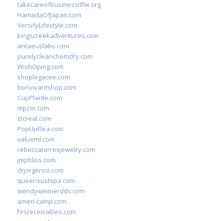
takecareofbusinessdfw.org
HamadaOfJapan.com
VersifyLifestyle.com
kingscreekadventures.com
antaeuslabs.com
purelycleanchemdry.com
WishOping.com
shoplegacee.com
bonvivantshop.com
CupPlante.com
mpzin.com
stcreal.com
PopUpFlea.com
valueml.com
rebeccatorresjewelry.com
jmpbliss.com
drjorgerico.com
queensushipa.com
wendyweimerdds.com
ameri-camp.com
hrsreceivables.com