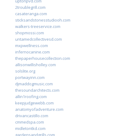
uptonpvd.com
2troublegrill.com
casateranga.com
sticksandstonesstudiooh.com
walkers-treeservice.com
shopmossi.com
untamedcollectivesd.com
mxpwellness.com
infernocanine.com
thepaperhousecollection.com
allisonwillisholley.com
solslite.org
portwayinn.com
djmaddogmusic.com
thesoundarchitects.com
allin1roofing.com
keepjudgewebb.com
anatomyofadventure.com
drivancastillo.com
cmmedspa.com
midletontkd.com
gardensandgrills.com