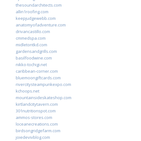
thesoundarchitects.com
allin1roofing.com
keepjudgewebb.com
anatomyofadventure.com
drivancastillo.com
cmmedspa.com
midletontkd.com
gardensandgrills.com
basilfoodwine.com
nikko-tochigi.net
caribbean-corner.com
bluemoongiftcards.com
rivercitysteampunkexpo.com
kchoops.net
mountainsideskateshop.com
kirtlandcitytavern.com
301nutritionspot.com
ammos-stores.com
loceanecreations.com
birdsongridgefarm.com
joiedevivblog.com