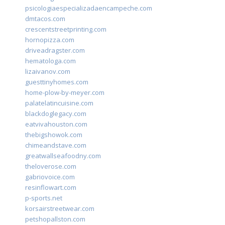
psicologiaespecializadaencampeche.com
dmtacos.com
crescentstreetprinting.com
hornopizza.com
driveadragster.com
hematologa.com
lizaivanov.com
guesttinyhomes.com
home-plow-by-meyer.com
palatelatincuisine.com
blackdoglegacy.com
eatvivahouston.com
thebigshowok.com
chimeandstave.com
greatwallseafoodny.com
theloverose.com
gabriovoice.com
resinflowart.com
p-sports.net
korsairstreetwear.com
petshopallston.com