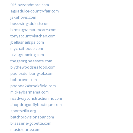
915jazzandmore.com
aguadulce-countryfair.com
jakehovis.com
bosswingsduluth.com
birminghamautocare.com
tonyscountrykitchen.com
jbellasnailspa.com
mychaihouse.com
alvisgrooming.com
thegeorginaestate.com
blythewoodseafood.com
paolosdelibangkok.com
bobacove.com
phoone24brookfield.com
mickeybarmama.com
roadwayconstructioninc.com
shopdragonflyboutique.com
sportszilla.org
batchprovisionsbar.com
brasserie-gobette.com
musicrearte.com