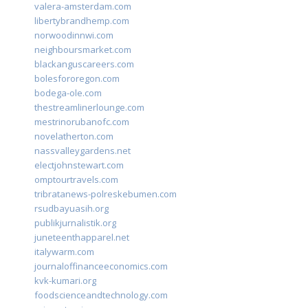
valera-amsterdam.com
libertybrandhemp.com
norwoodinnwi.com
neighboursmarket.com
blackanguscareers.com
bolesfororegon.com
bodega-ole.com
thestreamlinerlounge.com
mestrinorubanofc.com
novelatherton.com
nassvalleygardens.net
electjohnstewart.com
omptourtravels.com
tribratanews-polreskebumen.com
rsudbayuasih.org
publikjurnalistik.org
juneteenthapparel.net
italywarm.com
journaloffinanceeconomics.com
kvk-kumari.org
foodscienceandtechnology.com