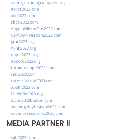
alteregotradingcompany.org
aprce2022.com
ibie2022.com
sbcc-2022.com
AngolaOilAndGas2022.com
Convoy4Freedom2022.com
grur2023.org
hkhk2023.org
napm2023.org
apsdfd2023.org
forumausape2023.com
imkl2023.com
careerfaircsd2023.com
apsth2023.com
MedItRio2023.org
lcicon2023boston.com
waitangidayfestival2022.com
vacancesscolaires2022.com
MEDIA PARTNER II
isth2022.com