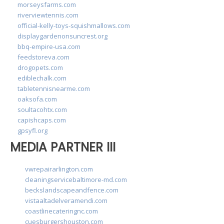
morseysfarms.com
riverviewtennis.com
official-kelly-toys-squishmallows.com
displaygardenonsuncrest.org
bbq-empire-usa.com
feedstoreva.com
drogopets.com
ediblechalk.com
tabletennisnearme.com
oaksofa.com
soultacohtx.com
capishcaps.com
gpsyfl.org
MEDIA PARTNER III
vwrepairarlington.com
cleaningservicebaltimore-md.com
beckslandscapeandfence.com
vistaaltadelveramendi.com
coastlinecateringnc.com
cuesburgershouston.com