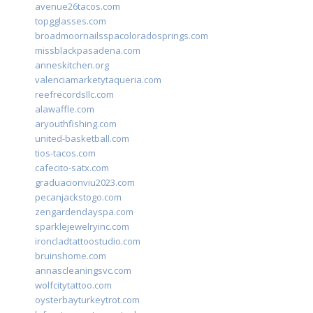
avenue26tacos.com
topgglasses.com
broadmoornailsspacoloradosprings.com
missblackpasadena.com
anneskitchen.org
valenciamarketytaqueria.com
reefrecordsllc.com
alawaffle.com
aryouthfishing.com
united-basketball.com
tios-tacos.com
cafecito-satx.com
graduacionviu2023.com
pecanjackstogo.com
zengardendayspa.com
sparklejewelryinc.com
ironcladtattoostudio.com
bruinshome.com
annascleaningsvc.com
wolfcitytattoo.com
oysterbayturkeytrot.com