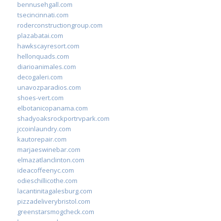
bennusehgall.com
tsecincinnati.com
roderconstructiongroup.com
plazabatai.com
hawkscayresort.com
hellonquads.com
diarioanimales.com
decogaleri.com
unavozparadios.com
shoes-vert.com
elbotanicopanama.com
shadyoaksrockportrvpark.com
jccoinlaundry.com
kautorepair.com
marjaeswinebar.com
elmazatlanclinton.com
ideacoffeenyc.com
odieschillicothe.com
lacantinitagalesburg.com
pizzadeliverybristol.com
greenstarsmogcheck.com