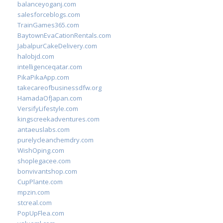
balanceyoganj.com
salesforceblogs.com
TrainGames365.com
BaytownEvaCationRentals.com
JabalpurCakeDelivery.com
halobjd.com
intelligenceqatar.com
PikaPikaApp.com
takecareofbusinessdfw.org
HamadaOfJapan.com
VersifyLifestyle.com
kingscreekadventures.com
antaeuslabs.com
purelycleanchemdry.com
WishOping.com
shoplegacee.com
bonvivantshop.com
CupPlante.com
mpzin.com
stcreal.com
PopUpFlea.com