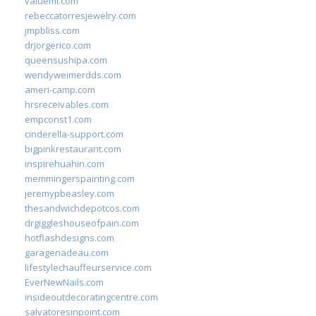
valueml.com
rebeccatorresjewelry.com
jmpbliss.com
drjorgerico.com
queensushipa.com
wendyweimerdds.com
ameri-camp.com
hrsreceivables.com
empconst1.com
cinderella-support.com
bigpinkrestaurant.com
inspirehuahin.com
memmingerspainting.com
jeremypbeasley.com
thesandwichdepotcos.com
drgiggleshouseofpain.com
hotflashdesigns.com
garagenadeau.com
lifestylechauffeurservice.com
EverNewNails.com
insideoutdecoratingcentre.com
salvatoresinpoint.com