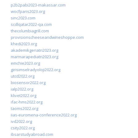
p2b2pabi2023-makassar.com
wocfparis2023.org
sinc2023.com
scdlqatar2022-qa.com
thecolumbiagrill.com
provisionscheeseandwineshoppe.com
khedi2023.org
akademikgeriatri2023.org
marmarapediatri2023.org
emchie2023.org
girisimselradyoloji2022.org
utcd2022.org
biosensor2022.org
ialp2022.org
klivet2022.org
ifac-hms2022.org
taoms2022.org
iias-euromena-conference2022.org
ivd2022.org
csity2022.org
ibsarstudyabroad.com