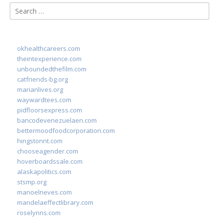
Search
for:
okhealthcareers.com
theintexperience.com
unboundedthefilm.com
catfriends-bg.org
marianlives.org
waywardtees.com
pidfloorsexpress.com
bancodevenezuelaen.com
bettermoodfoodcorporation.com
hingstonnt.com
chooseagender.com
hoverboardssale.com
alaskapolitics.com
stsmp.org
manoelneves.com
mandelaeffectlibrary.com
roselynns.com