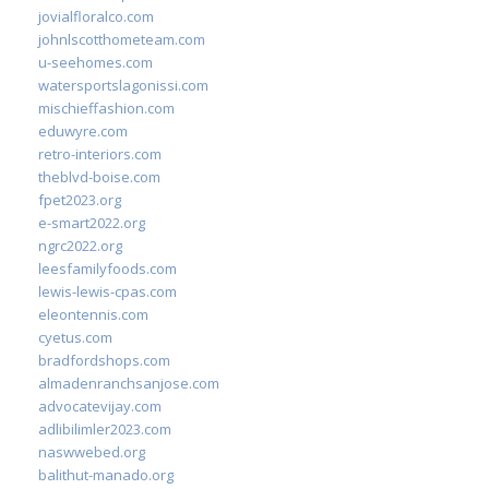
jovialfloralco.com
johnlscotthometeam.com
u-seehomes.com
watersportslagonissi.com
mischieffashion.com
eduwyre.com
retro-interiors.com
theblvd-boise.com
fpet2023.org
e-smart2022.org
ngrc2022.org
leesfamilyfoods.com
lewis-lewis-cpas.com
eleontennis.com
cyetus.com
bradfordshops.com
almadenranchsanjose.com
advocatevijay.com
adlibilimler2023.com
naswwebed.org
balithut-manado.org