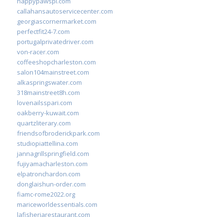
happypawspl.com
callahansautoservicecenter.com
georgiascornermarket.com
perfectfit24-7.com
portugalprivatedriver.com
von-racer.com
coffeeshopcharleston.com
salon104mainstreet.com
alkaspringswater.com
318mainstreet8h.com
lovenailsspari.com
oakberry-kuwait.com
quartzliterary.com
friendsofbroderickpark.com
studiopiattellina.com
jannagrillspringfield.com
fujiyamacharleston.com
elpatronchardon.com
donglaishun-order.com
fiamc-rome2022.org
mariceworldessentials.com
lafisheriarestaurant.com