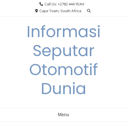
Skip
Call Us: +2782 444 YEAH
to
Cape Town, South Africa
content
Informasi
Seputar
Otomotif
Dunia
Menu