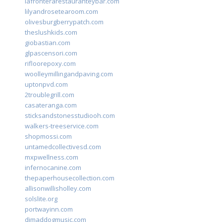
lafronterarestauranteybar.com
lilyandrosetearoom.com
olivesburgberrypatch.com
theslushkids.com
giobastian.com
glpascensori.com
rifloorepoxy.com
woolleymillingandpaving.com
uptonpvd.com
2troublegrill.com
casateranga.com
sticksandstonesstudiooh.com
walkers-treeservice.com
shopmossi.com
untamedcollectivesd.com
mxpwellness.com
infernocanine.com
thepaperhousecollection.com
allisonwillisholley.com
solslite.org
portwayinn.com
djmaddogmusic.com