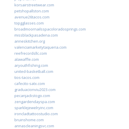
korsairstreetwear.com
petshopallston.com
avenue26tacos.com
topgglasses.com
broadmoornailsspacoloradosprings.com
missblackpasadena.com
anneskitchen.org
valenciamarketytaqueria.com
reefrecordsllc.com
alawaffle.com
aryouthfishing.com
united-basketball.com
tios-tacos.com
cafecito-satx.com
graduacionviu2023.com
pecanjackstogo.com
zengardendayspa.com
sparklejewelryinc.com
ironcladtattoostudio.com
bruinshome.com
annascleaningsvc.com