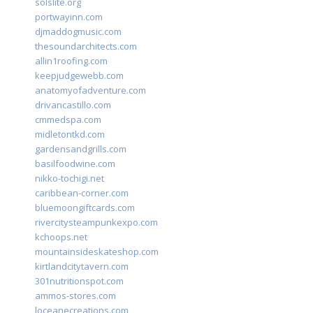
solslite.org
portwayinn.com
djmaddogmusic.com
thesoundarchitects.com
allin1roofing.com
keepjudgewebb.com
anatomyofadventure.com
drivancastillo.com
cmmedspa.com
midletontkd.com
gardensandgrills.com
basilfoodwine.com
nikko-tochigi.net
caribbean-corner.com
bluemoongiftcards.com
rivercitysteampunkexpo.com
kchoops.net
mountainsideskateshop.com
kirtlandcitytavern.com
301nutritionspot.com
ammos-stores.com
loceanecreations.com