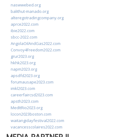
naswwebed.org
balithut-manado.org
alteregotradingcompany.org
aprce2022.com
ibie2022.com
sbcc-2022.com
AngolaOilAndGas2022.com
Convoy4Freedom2022.com
grur2023.org
hkhk2023.org
napm2023.org
apsdfd2023.org
forumausape2023.com
imkl2023.com
careerfaircsd2023.com
apsth2023.com
MedItRio2023.org
lcicon2023boston.com
waitangidayfestival2022.com
vacancesscolaires2022.com