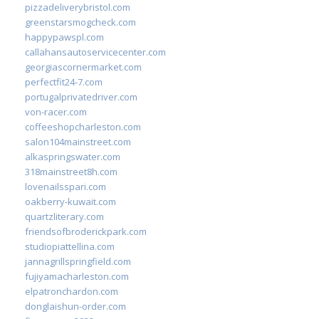
pizzadeliverybristol.com
greenstarsmogcheck.com
happypawspl.com
callahansautoservicecenter.com
georgiascornermarket.com
perfectfit24-7.com
portugalprivatedriver.com
von-racer.com
coffeeshopcharleston.com
salon104mainstreet.com
alkaspringswater.com
318mainstreet8h.com
lovenailsspari.com
oakberry-kuwait.com
quartzliterary.com
friendsofbroderickpark.com
studiopiattellina.com
jannagrillspringfield.com
fujiyamacharleston.com
elpatronchardon.com
donglaishun-order.com