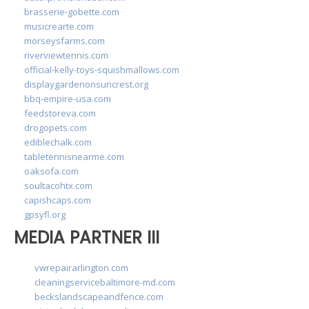
brasserie-gobette.com
musicrearte.com
morseysfarms.com
riverviewtennis.com
official-kelly-toys-squishmallows.com
displaygardenonsuncrest.org
bbq-empire-usa.com
feedstoreva.com
drogopets.com
ediblechalk.com
tabletennisnearme.com
oaksofa.com
soultacohtx.com
capishcaps.com
gpsyfl.org
MEDIA PARTNER III
vwrepairarlington.com
cleaningservicebaltimore-md.com
beckslandscapeandfence.com