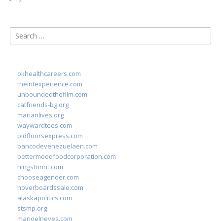
Search
for:
okhealthcareers.com
theintexperience.com
unboundedthefilm.com
catfriends-bg.org
marianlives.org
waywardtees.com
pidfloorsexpress.com
bancodevenezuelaen.com
bettermoodfoodcorporation.com
hingstonnt.com
chooseagender.com
hoverboardssale.com
alaskapolitics.com
stsmp.org
manoelneves.com