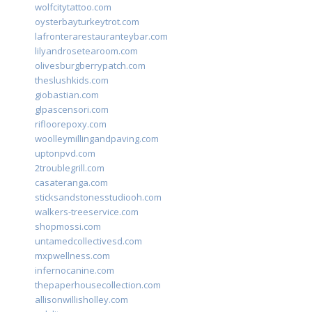
wolfcitytattoo.com
oysterbayturkeytrot.com
lafronterarestauranteybar.com
lilyandrosetearoom.com
olivesburgberrypatch.com
theslushkids.com
giobastian.com
glpascensori.com
rifloorepoxy.com
woolleymillingandpaving.com
uptonpvd.com
2troublegrill.com
casateranga.com
sticksandstonesstudiooh.com
walkers-treeservice.com
shopmossi.com
untamedcollectivesd.com
mxpwellness.com
infernocanine.com
thepaperhousecollection.com
allisonwillisholley.com