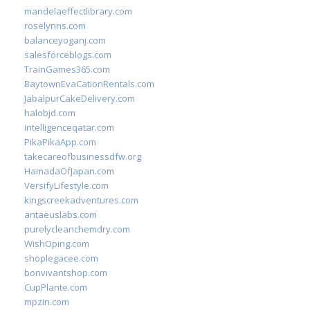
mandelaeffectlibrary.com
roselynns.com
balanceyoganj.com
salesforceblogs.com
TrainGames365.com
BaytownEvaCationRentals.com
JabalpurCakeDelivery.com
halobjd.com
intelligenceqatar.com
PikaPikaApp.com
takecareofbusinessdfw.org
HamadaOfJapan.com
VersifyLifestyle.com
kingscreekadventures.com
antaeuslabs.com
purelycleanchemdry.com
WishOping.com
shoplegacee.com
bonvivantshop.com
CupPlante.com
mpzin.com