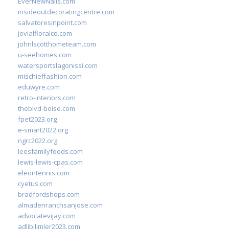
EverNewNails.com
insideoutdecoratingcentre.com
salvatoresinpoint.com
jovialfloralco.com
johnlscotthometeam.com
u-seehomes.com
watersportslagonissi.com
mischieffashion.com
eduwyre.com
retro-interiors.com
theblvd-boise.com
fpet2023.org
e-smart2022.org
ngrc2022.org
leesfamilyfoods.com
lewis-lewis-cpas.com
eleontennis.com
cyetus.com
bradfordshops.com
almadenranchsanjose.com
advocatevijay.com
adlibilimler2023.com