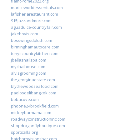
fiamc-rome2022.org
mariceworldessentials.com
lafisheriarestaurant.com
915jazzandmore.com
aguadulce-countryfair.com
jakehovis.com
bosswingsduluth.com
birminghamautocare.com
tonyscountrykitchen.com
jbellasnailspa.com
mychaihouse.com
alvisgrooming.com
thegeorginaestate.com
blythewoodseafood.com
paolosdelibangkok.com
bobacove.com
phoone24brookfield.com
mickeybarmama.com
roadwayconstructioninc.com
shopdragonflyboutique.com
sportszilla.org
batchprovisionsbar.com