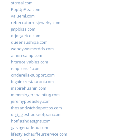
stcreal.com
PopUpFlea.com
valueml.com
rebeccatorresjewelry.com
jmpbliss.com
drjorgerico.com
queensushipa.com
wendyweimerdds.com
ameri-camp.com
hrsreceivables.com
empconst1.com
cinderella-support.com
bigpinkrestaurant.com
inspirehuahin.com
memmingerspainting.com
jeremypbeasley.com
thesandwichdepotcos.com
drgiggleshouseofpain.com
hotflashdesigns.com
garagenadeau.com
lifestylechauffeurservice.com