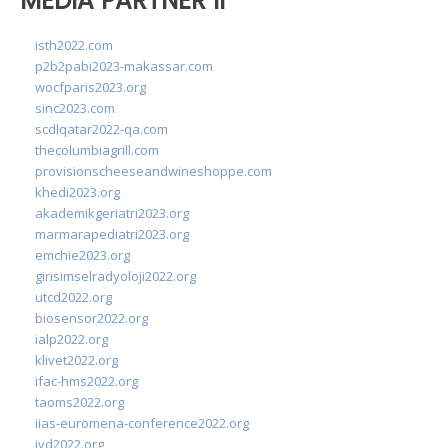
MEDIA PARTNER II
isth2022.com
p2b2pabi2023-makassar.com
wocfparis2023.org
sinc2023.com
scdlqatar2022-qa.com
thecolumbiagrill.com
provisionscheeseandwineshoppe.com
khedi2023.org
akademikgeriatri2023.org
marmarapediatri2023.org
emchie2023.org
girisimselradyoloji2022.org
utcd2022.org
biosensor2022.org
ialp2022.org
klivet2022.org
ifac-hms2022.org
taoms2022.org
iias-euromena-conference2022.org
ivd2022.org