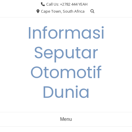
Skip
Call Us: +2782 444 YEAH
to
Cape Town, South Africa
content
Informasi
Seputar
Otomotif
Dunia
Menu