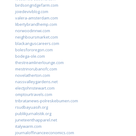
birdsongridgefarm.com
joiedevivblog.com
valera-amsterdam.com
libertybrandhemp.com
norwoodinnwi.com
neighboursmarket.com
blackanguscareers.com
bolesfororegon.com
bodega-ole.com
thestreamlinerlounge.com
mestrinorubanofc.com
novelatherton.com
nassvalleygardens.net
electjohnstewart.com
omptourtravels.com
tribratanews-polreskebumen.com
rsudbayuasih.org
publikjurnalistik.org
juneteenthapparel.net
italywarm.com
journaloffinanceeconomics.com