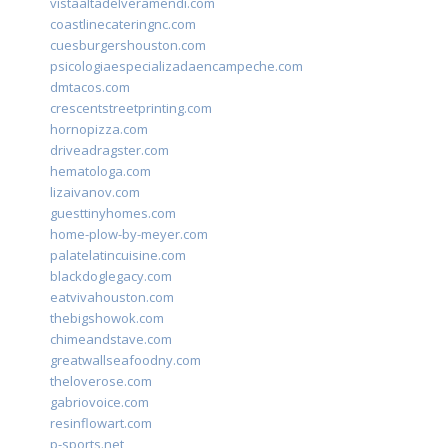
vistaaltadelveramendi.com
coastlinecateringnc.com
cuesburgershouston.com
psicologiaespecializadaencampeche.com
dmtacos.com
crescentstreetprinting.com
hornopizza.com
driveadragster.com
hematologa.com
lizaivanov.com
guesttinyhomes.com
home-plow-by-meyer.com
palatelatincuisine.com
blackdoglegacy.com
eatvivahouston.com
thebigshowok.com
chimeandstave.com
greatwallseafoodny.com
theloverose.com
gabriovoice.com
resinflowart.com
p-sports.net