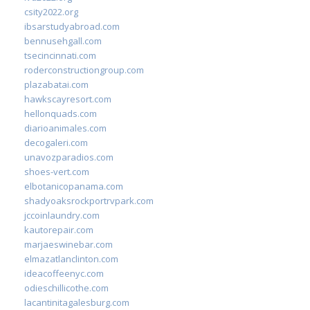
csity2022.org
ibsarstudyabroad.com
bennusehgall.com
tsecincinnati.com
roderconstructiongroup.com
plazabatai.com
hawkscayresort.com
hellonquads.com
diarioanimales.com
decogaleri.com
unavozparadios.com
shoes-vert.com
elbotanicopanama.com
shadyoaksrockportrvpark.com
jccoinlaundry.com
kautorepair.com
marjaeswinebar.com
elmazatlanclinton.com
ideacoffeenyc.com
odieschillicothe.com
lacantinitagalesburg.com