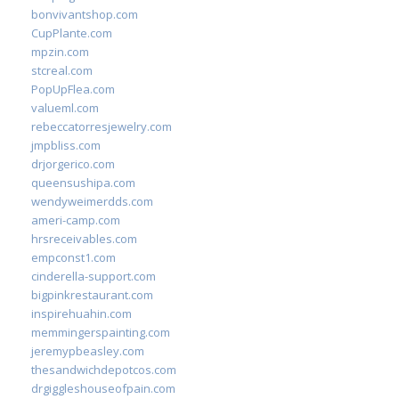
bonvivantshop.com
CupPlante.com
mpzin.com
stcreal.com
PopUpFlea.com
valueml.com
rebeccatorresjewelry.com
jmpbliss.com
drjorgerico.com
queensushipa.com
wendyweimerdds.com
ameri-camp.com
hrsreceivables.com
empconst1.com
cinderella-support.com
bigpinkrestaurant.com
inspirehuahin.com
memmingerspainting.com
jeremypbeasley.com
thesandwichdepotcos.com
drgiggleshouseofpain.com