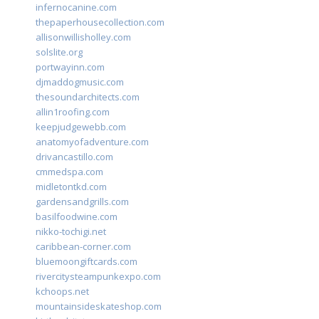
infernocanine.com
thepaperhousecollection.com
allisonwillisholley.com
solslite.org
portwayinn.com
djmaddogmusic.com
thesoundarchitects.com
allin1roofing.com
keepjudgewebb.com
anatomyofadventure.com
drivancastillo.com
cmmedspa.com
midletontkd.com
gardensandgrills.com
basilfoodwine.com
nikko-tochigi.net
caribbean-corner.com
bluemoongiftcards.com
rivercitysteampunkexpo.com
kchoops.net
mountainsideskateshop.com