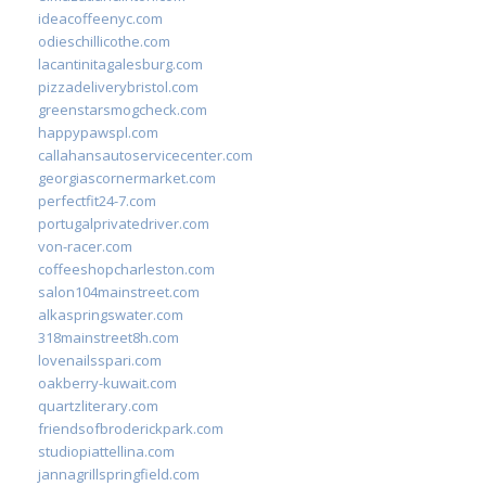
ideacoffeenyc.com
odieschillicothe.com
lacantinitagalesburg.com
pizzadeliverybristol.com
greenstarsmogcheck.com
happypawspl.com
callahansautoservicecenter.com
georgiascornermarket.com
perfectfit24-7.com
portugalprivatedriver.com
von-racer.com
coffeeshopcharleston.com
salon104mainstreet.com
alkaspringswater.com
318mainstreet8h.com
lovenailsspari.com
oakberry-kuwait.com
quartzliterary.com
friendsofbroderickpark.com
studiopiattellina.com
jannagrillspringfield.com