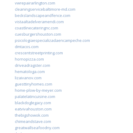
vwrepairarlington.com
cleaningservicebaltimore-md.com
beckslandscapeandfence.com
vistaaltadelveramendi.com
coastlinecateringnc.com
cuesburgershouston.com
psicologiaespecializadaencampeche.com
dmtacos.com
crescentstreetprinting.com
hornopizza.com
driveadragster.com
hematologa.com
lizaivanov.com
guesttinyhomes.com
home-plow-by-meyer.com
palatelatincuisine.com
blackdoglegacy.com
eatvivahouston.com
thebigshowok.com
chimeandstave.com
greatwallseafoodny.com