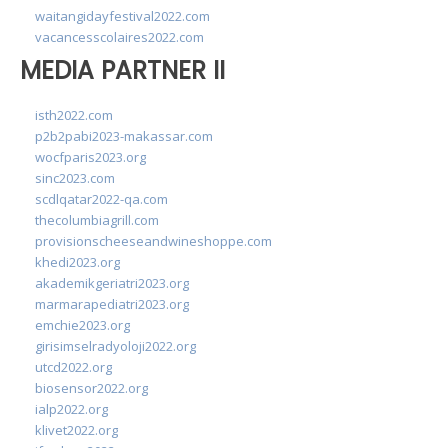
waitangidayfestival2022.com
vacancesscolaires2022.com
MEDIA PARTNER II
isth2022.com
p2b2pabi2023-makassar.com
wocfparis2023.org
sinc2023.com
scdlqatar2022-qa.com
thecolumbiagrill.com
provisionscheeseandwineshoppe.com
khedi2023.org
akademikgeriatri2023.org
marmarapediatri2023.org
emchie2023.org
girisimselradyoloji2022.org
utcd2022.org
biosensor2022.org
ialp2022.org
klivet2022.org