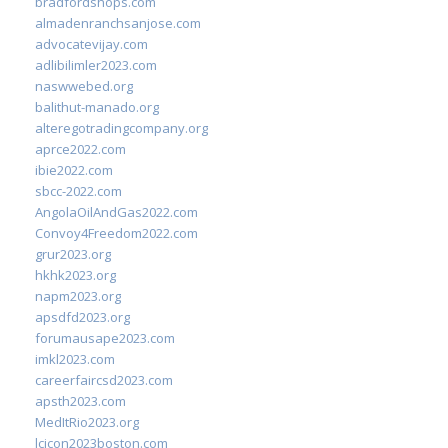
bradfordshops.com
almadenranchsanjose.com
advocatevijay.com
adlibilimler2023.com
naswwebed.org
balithut-manado.org
alteregotradingcompany.org
aprce2022.com
ibie2022.com
sbcc-2022.com
AngolaOilAndGas2022.com
Convoy4Freedom2022.com
grur2023.org
hkhk2023.org
napm2023.org
apsdfd2023.org
forumausape2023.com
imkl2023.com
careerfaircsd2023.com
apsth2023.com
MedItRio2023.org
lcicon2023boston.com