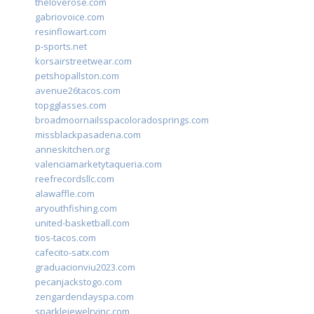
theloverose.com
gabriovoice.com
resinflowart.com
p-sports.net
korsairstreetwear.com
petshopallston.com
avenue26tacos.com
topgglasses.com
broadmoornailsspacoloradosprings.com
missblackpasadena.com
anneskitchen.org
valenciamarketytaqueria.com
reefrecordsllc.com
alawaffle.com
aryouthfishing.com
united-basketball.com
tios-tacos.com
cafecito-satx.com
graduacionviu2023.com
pecanjackstogo.com
zengardendayspa.com
sparklejewelryinc.com