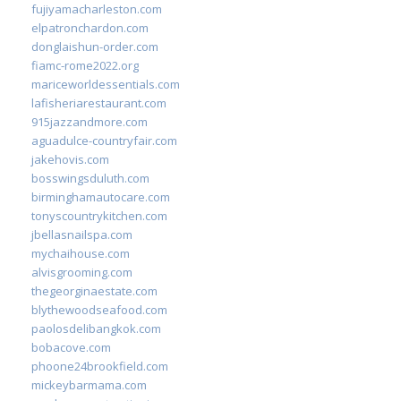
fujiyamacharleston.com
elpatronchardon.com
donglaishun-order.com
fiamc-rome2022.org
mariceworldessentials.com
lafisheriarestaurant.com
915jazzandmore.com
aguadulce-countryfair.com
jakehovis.com
bosswingsduluth.com
birminghamautocare.com
tonyscountrykitchen.com
jbellasnailspa.com
mychaihouse.com
alvisgrooming.com
thegeorginaestate.com
blythewoodseafood.com
paolosdelibangkok.com
bobacove.com
phoone24brookfield.com
mickeybarmama.com