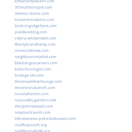
kirtlandcitytavern.com
301nutritionspot.com
ammos-stores.com
loceanecreations.com
birdsongridgefarm.com
joiedevivblog.com
valera-amsterdam.com
libertybrandhemp.com
norwoodinnwi.com
neighboursmarket.com
blackanguscareers.com
bolesfororegon.com
bodega-ole.com
thestreamlinerlounge.com
mestrinorubanofc.com
novelatherton.com
nassvalleygardens.net
electjohnstewart.com
omptourtravels.com
tribratanews-polreskebumen.com
rsudbayuasih.org
publikjurnalistik.org