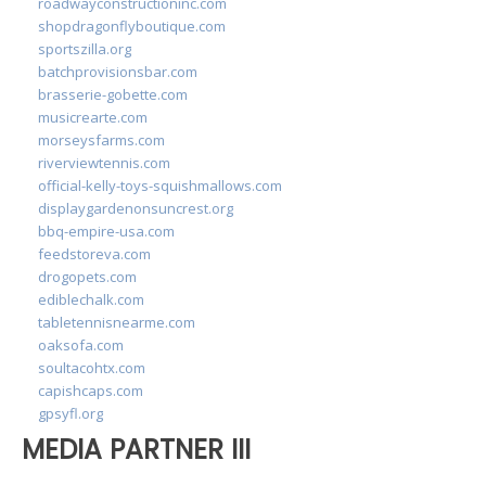
roadwayconstructioninc.com
shopdragonflyboutique.com
sportszilla.org
batchprovisionsbar.com
brasserie-gobette.com
musicrearte.com
morseysfarms.com
riverviewtennis.com
official-kelly-toys-squishmallows.com
displaygardenonsuncrest.org
bbq-empire-usa.com
feedstoreva.com
drogopets.com
ediblechalk.com
tabletennisnearme.com
oaksofa.com
soultacohtx.com
capishcaps.com
gpsyfl.org
MEDIA PARTNER III