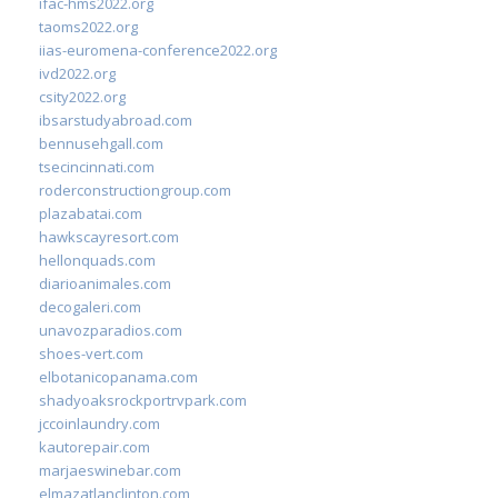
ifac-hms2022.org
taoms2022.org
iias-euromena-conference2022.org
ivd2022.org
csity2022.org
ibsarstudyabroad.com
bennusehgall.com
tsecincinnati.com
roderconstructiongroup.com
plazabatai.com
hawkscayresort.com
hellonquads.com
diarioanimales.com
decogaleri.com
unavozparadios.com
shoes-vert.com
elbotanicopanama.com
shadyoaksrockportrvpark.com
jccoinlaundry.com
kautorepair.com
marjaeswinebar.com
elmazatlanclinton.com