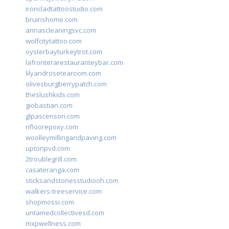
ironcladtattoostudio.com
bruinshome.com
annascleaningsvc.com
wolfcitytattoo.com
oysterbayturkeytrot.com
lafronterarestauranteybar.com
lilyandrosetearoom.com
olivesburgberrypatch.com
theslushkids.com
giobastian.com
glpascensori.com
rifloorepoxy.com
woolleymillingandpaving.com
uptonpvd.com
2troublegrill.com
casateranga.com
sticksandstonesstudiooh.com
walkers-treeservice.com
shopmossi.com
untamedcollectivesd.com
mxpwellness.com