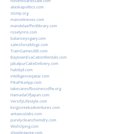
hoverboardssale.com
alaskapolitics.com
stsmp.org
manoelneves.com
mandelaeffectlibrary.com
roselynns.com
balanceyoganj.com
salesforceblogs.com
TrainGames365.com
BaytownEvaCationRentals.com
JabalpurCakeDelivery.com
halobjd.com
intelligenceqatar.com
PikaPikaApp.com
takecareofbusinessdfw.org
HamadaOfJapan.com
VersifyLifestyle.com
kingscreekadventures.com
antaeuslabs.com
purelycleanchemdry.com
WishOping.com
shoplegacee.com