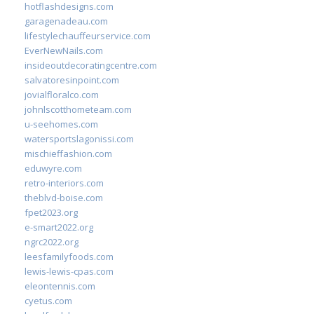
hotflashdesigns.com
garagenadeau.com
lifestylechauffeurservice.com
EverNewNails.com
insideoutdecoratingcentre.com
salvatoresinpoint.com
jovialfloralco.com
johnlscotthometeam.com
u-seehomes.com
watersportslagonissi.com
mischieffashion.com
eduwyre.com
retro-interiors.com
theblvd-boise.com
fpet2023.org
e-smart2022.org
ngrc2022.org
leesfamilyfoods.com
lewis-lewis-cpas.com
eleontennis.com
cyetus.com