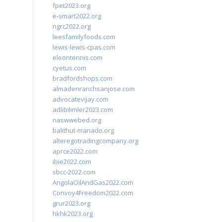
fpet2023.org
e-smart2022.org
ngrc2022.org
leesfamilyfoods.com
lewis-lewis-cpas.com
eleontennis.com
cyetus.com
bradfordshops.com
almadenranchsanjose.com
advocatevijay.com
adlibilimler2023.com
naswwebed.org
balithut-manado.org
alteregotradingcompany.org
aprce2022.com
ibie2022.com
sbcc-2022.com
AngolaOilAndGas2022.com
Convoy4Freedom2022.com
grur2023.org
hkhk2023.org