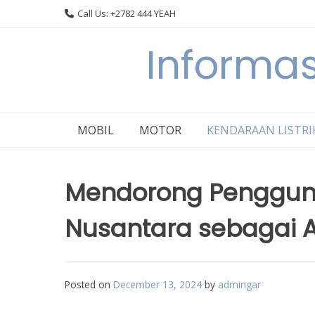
Skip
Call Us: +2782 444 YEAH
to
content
Informas
MOBIL
MOTOR
KENDARAAN LISTRI
Mendorong Pengguna
Nusantara sebagai Al
Posted on
December 13, 2024
by
admingar