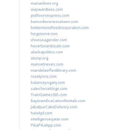
marianlives.org
waywardtees.com
pidfloorsexpress.com
bancodevenezuelaen.com
bettermoodfoodcorporation.com
hingstonnt.com
chooseagender.com
hoverboardssale.com
alaskapolitics.com
stsmp.org
manoelneves.com
mandelaeffectlibrary.com
roselynns.com
balanceyoganj.com
salesforceblogs.com
TrainGames365.com
BaytownEvaCationRentals.com
JabalpurCakeDelivery.com
halobjd.com
intelligenceqatar.com
PikaPikaApp.com