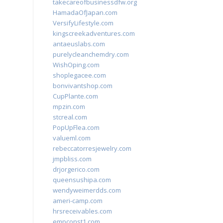
takecareofbusinessdfw.org
HamadaOfJapan.com
VersifyLifestyle.com
kingscreekadventures.com
antaeuslabs.com
purelycleanchemdry.com
WishOping.com
shoplegacee.com
bonvivantshop.com
CupPlante.com
mpzin.com
stcreal.com
PopUpFlea.com
valueml.com
rebeccatorresjewelry.com
jmpbliss.com
drjorgerico.com
queensushipa.com
wendyweimerdds.com
ameri-camp.com
hrsreceivables.com
empconst1.com