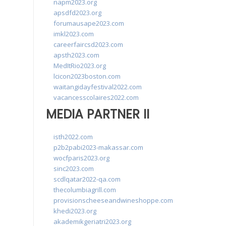
napm2023.org
apsdfd2023.org
forumausape2023.com
imkl2023.com
careerfaircsd2023.com
apsth2023.com
MedItRio2023.org
lcicon2023boston.com
waitangidayfestival2022.com
vacancesscolaires2022.com
MEDIA PARTNER II
isth2022.com
p2b2pabi2023-makassar.com
wocfparis2023.org
sinc2023.com
scdlqatar2022-qa.com
thecolumbiagrill.com
provisionscheeseandwineshoppe.com
khedi2023.org
akademikgeriatri2023.org