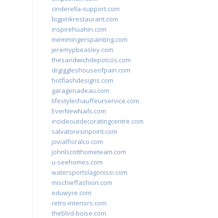
cinderella-support.com
bigpinkrestaurant.com
inspirehuahin.com
memmingerspainting.com
jeremypbeasley.com
thesandwichdepotcos.com
drgiggleshouseofpain.com
hotflashdesigns.com
garagenadeau.com
lifestylechauffeurservice.com
EverNewNails.com
insideoutdecoratingcentre.com
salvatoresinpoint.com
jovialfloralco.com
johnlscotthometeam.com
u-seehomes.com
watersportslagonissi.com
mischieffashion.com
eduwyre.com
retro-interiors.com
theblvd-boise.com