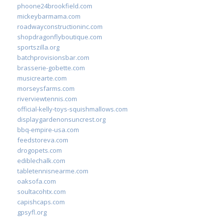
phoone24brookfield.com
mickeybarmama.com
roadwayconstructioninc.com
shopdragonflyboutique.com
sportszilla.org
batchprovisionsbar.com
brasserie-gobette.com
musicrearte.com
morseysfarms.com
riverviewtennis.com
official-kelly-toys-squishmallows.com
displaygardenonsuncrest.org
bbq-empire-usa.com
feedstoreva.com
drogopets.com
ediblechalk.com
tabletennisnearme.com
oaksofa.com
soultacohtx.com
capishcaps.com
gpsyfl.org