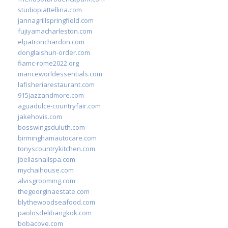
studiopiattellina.com
jannagrillspringfield.com
fujiyamacharleston.com
elpatronchardon.com
donglaishun-order.com
fiamc-rome2022.org
mariceworldessentials.com
lafisheriarestaurant.com
915jazzandmore.com
aguadulce-countryfair.com
jakehovis.com
bosswingsduluth.com
birminghamautocare.com
tonyscountrykitchen.com
jbellasnailspa.com
mychaihouse.com
alvisgrooming.com
thegeorginaestate.com
blythewoodseafood.com
paolosdelibangkok.com
bobacove.com