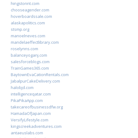
hingstonnt.com
chooseagender.com
hoverboardssale.com
alaskapolitics.com
stsmp.org
manoelneves.com
mandelaeffectlibrary.com
roselynns.com
balanceyoganj.com
salesforceblogs.com
TrainGames365.com
BaytownEvaCationRentals.com
JabalpurCakeDelivery.com
halobjd.com
intelligenceqatar.com
PikaPikaApp.com
takecareofbusinessdfw.org
HamadaOfJapan.com
VersifyLifestyle.com
kingscreekadventures.com
antaeuslabs.com