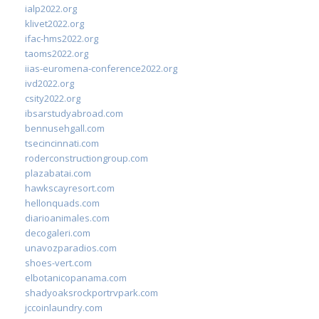
ialp2022.org
klivet2022.org
ifac-hms2022.org
taoms2022.org
iias-euromena-conference2022.org
ivd2022.org
csity2022.org
ibsarstudyabroad.com
bennusehgall.com
tsecincinnati.com
roderconstructiongroup.com
plazabatai.com
hawkscayresort.com
hellonquads.com
diarioanimales.com
decogaleri.com
unavozparadios.com
shoes-vert.com
elbotanicopanama.com
shadyoaksrockportrvpark.com
jccoinlaundry.com