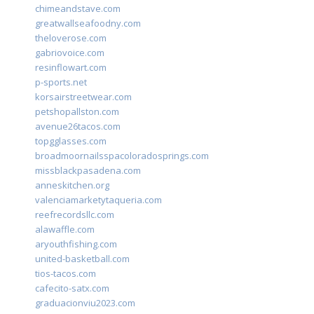
chimeandstave.com
greatwallseafoodny.com
theloverose.com
gabriovoice.com
resinflowart.com
p-sports.net
korsairstreetwear.com
petshopallston.com
avenue26tacos.com
topgglasses.com
broadmoornailsspacoloradosprings.com
missblackpasadena.com
anneskitchen.org
valenciamarketytaqueria.com
reefrecordsllc.com
alawaffle.com
aryouthfishing.com
united-basketball.com
tios-tacos.com
cafecito-satx.com
graduacionviu2023.com