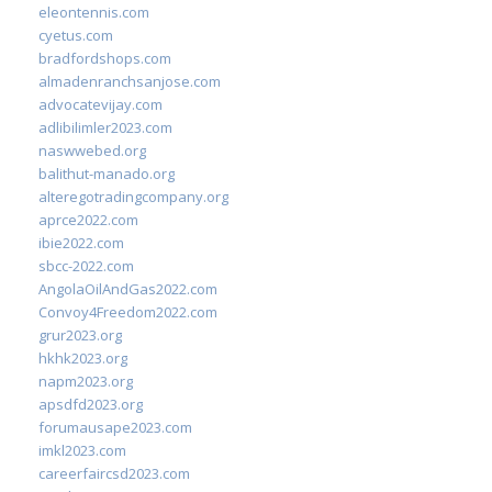
eleontennis.com
cyetus.com
bradfordshops.com
almadenranchsanjose.com
advocatevijay.com
adlibilimler2023.com
naswwebed.org
balithut-manado.org
alteregotradingcompany.org
aprce2022.com
ibie2022.com
sbcc-2022.com
AngolaOilAndGas2022.com
Convoy4Freedom2022.com
grur2023.org
hkhk2023.org
napm2023.org
apsdfd2023.org
forumausape2023.com
imkl2023.com
careerfaircsd2023.com