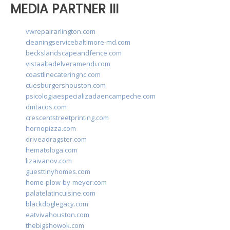
MEDIA PARTNER III
vwrepairarlington.com
cleaningservicebaltimore-md.com
beckslandscapeandfence.com
vistaaltadelveramendi.com
coastlinecateringnc.com
cuesburgershouston.com
psicologiaespecializadaencampeche.com
dmtacos.com
crescentstreetprinting.com
hornopizza.com
driveadragster.com
hematologa.com
lizaivanov.com
guesttinyhomes.com
home-plow-by-meyer.com
palatelatincuisine.com
blackdoglegacy.com
eatvivahouston.com
thebigshowok.com