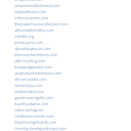
untamedcollectivesd.com
mxpwellness.com
infernocanine.com
thepaperhousecollection.com
allisonwillisholley.com
solslite.org
portwayinn.com
djmaddogmusic.com
thesoundarchitects.com
allin1roofing.com
keepjudgewebb.com
anatomyofadventure.com
drivancastillo.com
cmmedspa.com
midletontkd.com
gardensandgrills.com
basilfoodwine.com
nikko-tochigi.net
caribbean-corner.com
bluemoongiftcards.com
rivercitysteampunkexpo.com