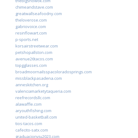
thebigshowok.com
chimeandstave.com
greatwallseafoodny.com
theloverose.com
gabriovoice.com
resinflowart.com
p-sports.net
korsairstreetwear.com
petshopallston.com
avenue26tacos.com
topgglasses.com
broadmoornailsspacoloradosprings.com
missblackpasadena.com
anneskitchen.org
valenciamarketytaqueria.com
reefrecordsllc.com
alawaffle.com
aryouthfishing.com
united-basketball.com
tios-tacos.com
cafecito-satx.com
graduacionviu2023.com