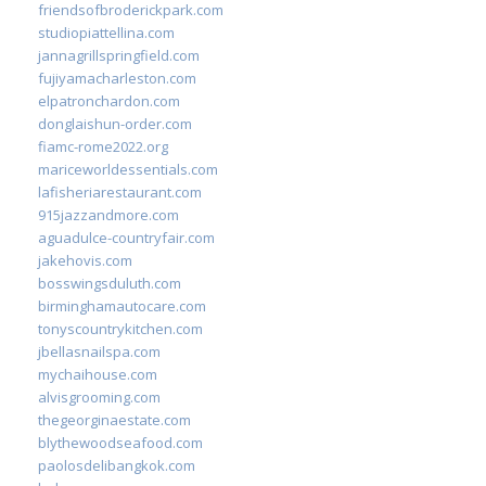
friendsofbroderickpark.com
studiopiattellina.com
jannagrillspringfield.com
fujiyamacharleston.com
elpatronchardon.com
donglaishun-order.com
fiamc-rome2022.org
mariceworldessentials.com
lafisheriarestaurant.com
915jazzandmore.com
aguadulce-countryfair.com
jakehovis.com
bosswingsduluth.com
birminghamautocare.com
tonyscountrykitchen.com
jbellasnailspa.com
mychaihouse.com
alvisgrooming.com
thegeorginaestate.com
blythewoodseafood.com
paolosdelibangkok.com