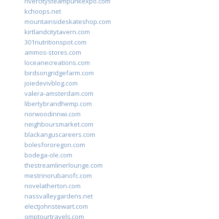
rivercitysteampunkexpo.com
kchoops.net
mountainsideskateshop.com
kirtlandcitytavern.com
301nutritionspot.com
ammos-stores.com
loceanecreations.com
birdsongridgefarm.com
joiedevivblog.com
valera-amsterdam.com
libertybrandhemp.com
norwoodinnwi.com
neighboursmarket.com
blackanguscareers.com
bolesfororegon.com
bodega-ole.com
thestreamlinerlounge.com
mestrinorubanofc.com
novelatherton.com
nassvalleygardens.net
electjohnstewart.com
omptourtravels.com