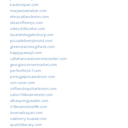
kautorepair.com
marjaeswinebar.com
elmazatlanclinton.com
ideacoffeenyc.com
odieschillicothe.com
lacantinitagalesburg.com
pizzadeliverybristol.com
greenstarsmogcheck.com
happypawspl.com
callahansautoservicecenter.com
georgiascornermarket.com
perfectfit24-7.com
portugalprivatedriver.com
von-racer.com
coffeeshopcharleston.com
salon104mainstreet.com
alkaspringswater.com
318mainstreet8h.com
lovenailsspari.com
oakberry-kuwait.com
quartzliterary.com