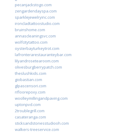
pecanjackstogo.com
zengardendayspa.com
sparklejewelryinc.com
ironcladtattoostudio.com
bruinshome.com
annascleaningsvc.com
wolfcitytattoo.com
oysterbayturkeytrot.com
lafronterarestauranteybar.com
lilyandrosetearoom.com
olivesburgberrypatch.com
theslushkids.com
giobastian.com
glpascensori.com
rifloorepoxy.com
woolleymillingandpaving.com
uptonpvd.com
2troublegrill.com
casateranga.com
sticksandstonesstudiooh.com
walkers-treeservice.com