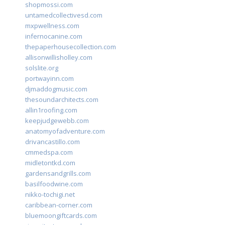
shopmossi.com
untamedcollectivesd.com
mxpwellness.com
infernocanine.com
thepaperhousecollection.com
allisonwillisholley.com
solslite.org
portwayinn.com
djmaddogmusic.com
thesoundarchitects.com
allin1roofing.com
keepjudgewebb.com
anatomyofadventure.com
drivancastillo.com
cmmedspa.com
midletontkd.com
gardensandgrills.com
basilfoodwine.com
nikko-tochigi.net
caribbean-corner.com
bluemoongiftcards.com