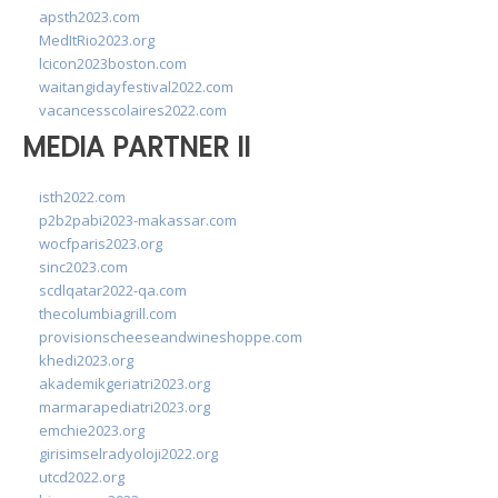
apsth2023.com
MedItRio2023.org
lcicon2023boston.com
waitangidayfestival2022.com
vacancesscolaires2022.com
MEDIA PARTNER II
isth2022.com
p2b2pabi2023-makassar.com
wocfparis2023.org
sinc2023.com
scdlqatar2022-qa.com
thecolumbiagrill.com
provisionscheeseandwineshoppe.com
khedi2023.org
akademikgeriatri2023.org
marmarapediatri2023.org
emchie2023.org
girisimselradyoloji2022.org
utcd2022.org