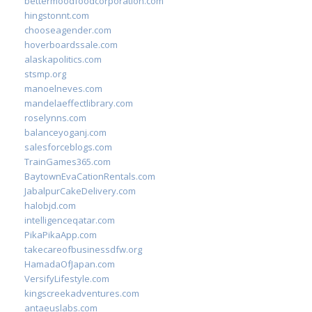
bettermoodfoodcorporation.com
hingstonnt.com
chooseagender.com
hoverboardssale.com
alaskapolitics.com
stsmp.org
manoelneves.com
mandelaeffectlibrary.com
roselynns.com
balanceyoganj.com
salesforceblogs.com
TrainGames365.com
BaytownEvaCationRentals.com
JabalpurCakeDelivery.com
halobjd.com
intelligenceqatar.com
PikaPikaApp.com
takecareofbusinessdfw.org
HamadaOfJapan.com
VersifyLifestyle.com
kingscreekadventures.com
antaeuslabs.com