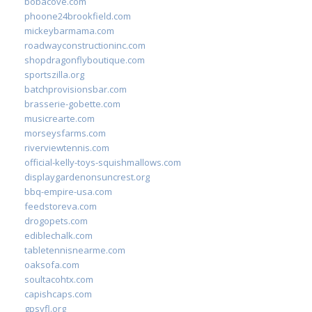
bobacove.com
phoone24brookfield.com
mickeybarmama.com
roadwayconstructioninc.com
shopdragonflyboutique.com
sportszilla.org
batchprovisionsbar.com
brasserie-gobette.com
musicrearte.com
morseysfarms.com
riverviewtennis.com
official-kelly-toys-squishmallows.com
displaygardenonsuncrest.org
bbq-empire-usa.com
feedstoreva.com
drogopets.com
ediblechalk.com
tabletennisnearme.com
oaksofa.com
soultacohtx.com
capishcaps.com
gpsyfl.org