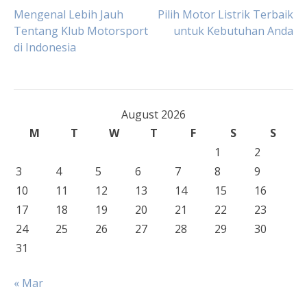
Post
Mengenal Lebih Jauh
Pilih Motor Listrik Terbaik
Tentang Klub Motorsport
untuk Kebutuhan Anda
di Indonesia
navigation
August 2026
M
T
W
T
F
S
S
1
2
3
4
5
6
7
8
9
10
11
12
13
14
15
16
17
18
19
20
21
22
23
24
25
26
27
28
29
30
31
« Mar