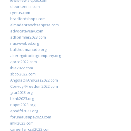
lewis-lewis-cpas.com
eleontennis.com
cyetus.com
bradfordshops.com
almadenranchsanjose.com
advocatevijay.com
adlibilimler2023.com
naswwebed.org
balithut-manado.org
alteregotradingcompany.org
aprce2022.com
ibie2022.com
sbcc-2022.com
AngolaOilAndGas2022.com
Convoy4Freedom2022.com
grur2023.org
hkhk2023.org
napm2023.org
apsdfd2023.org
forumausape2023.com
imkl2023.com
careerfaircsd2023.com