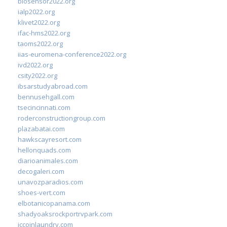
biosensor2022.org
ialp2022.org
klivet2022.org
ifac-hms2022.org
taoms2022.org
iias-euromena-conference2022.org
ivd2022.org
csity2022.org
ibsarstudyabroad.com
bennusehgall.com
tsecincinnati.com
roderconstructiongroup.com
plazabatai.com
hawkscayresort.com
hellonquads.com
diarioanimales.com
decogaleri.com
unavozparadios.com
shoes-vert.com
elbotanicopanama.com
shadyoaksrockportrvpark.com
jccoinlaundry.com