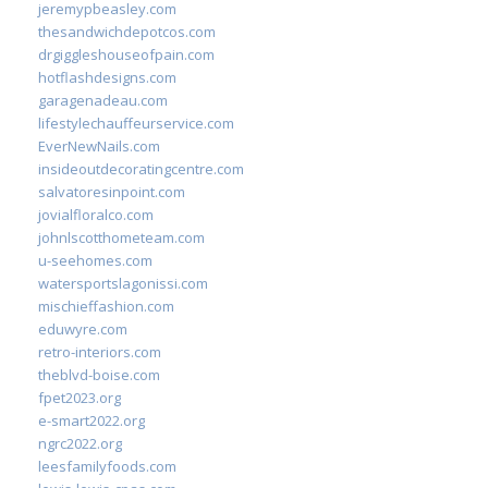
jeremypbeasley.com
thesandwichdepotcos.com
drgiggleshouseofpain.com
hotflashdesigns.com
garagenadeau.com
lifestylechauffeurservice.com
EverNewNails.com
insideoutdecoratingcentre.com
salvatoresinpoint.com
jovialfloralco.com
johnlscotthometeam.com
u-seehomes.com
watersportslagonissi.com
mischieffashion.com
eduwyre.com
retro-interiors.com
theblvd-boise.com
fpet2023.org
e-smart2022.org
ngrc2022.org
leesfamilyfoods.com