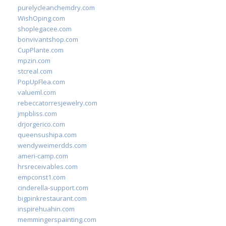
purelycleanchemdry.com
WishOping.com
shoplegacee.com
bonvivantshop.com
CupPlante.com
mpzin.com
stcreal.com
PopUpFlea.com
valueml.com
rebeccatorresjewelry.com
jmpbliss.com
drjorgerico.com
queensushipa.com
wendyweimerdds.com
ameri-camp.com
hrsreceivables.com
empconst1.com
cinderella-support.com
bigpinkrestaurant.com
inspirehuahin.com
memmingerspainting.com