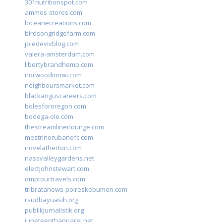
301nutritionspot.com
ammos-stores.com
loceanecreations.com
birdsongridgefarm.com
joiedevivblog.com
valera-amsterdam.com
libertybrandhemp.com
norwoodinnwi.com
neighboursmarket.com
blackanguscareers.com
bolesfororegon.com
bodega-ole.com
thestreamlinerlounge.com
mestrinorubanofc.com
novelatherton.com
nassvalleygardens.net
electjohnstewart.com
omptourtravels.com
tribratanews-polreskebumen.com
rsudbayuasih.org
publikjurnalistik.org
juneteenthapparel.net