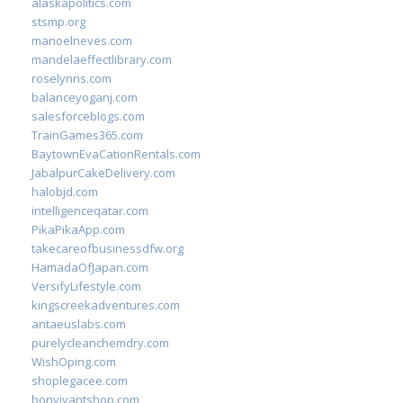
alaskapolitics.com
stsmp.org
manoelneves.com
mandelaeffectlibrary.com
roselynns.com
balanceyoganj.com
salesforceblogs.com
TrainGames365.com
BaytownEvaCationRentals.com
JabalpurCakeDelivery.com
halobjd.com
intelligenceqatar.com
PikaPikaApp.com
takecareofbusinessdfw.org
HamadaOfJapan.com
VersifyLifestyle.com
kingscreekadventures.com
antaeuslabs.com
purelycleanchemdry.com
WishOping.com
shoplegacee.com
bonvivantshop.com