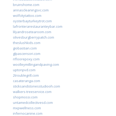
bruinshome.com
annascleaningsvc.com
wolfcitytattoo.com
oysterbayturkeytrot.com
lafronterarestauranteybar.com
lilyandrosetearoom.com
olivesburgberrypatch.com
theslushkids.com
giobastian.com
glpascensori.com
rifloorepoxy.com
woolleymillingandpaving.com
uptonpvd.com
2troublegrill.com
casateranga.com
sticksandstonesstudiooh.com
walkers-treeservice.com
shopmossi.com
untamedcollectivesd.com
mxpwellness.com
infernocanine.com