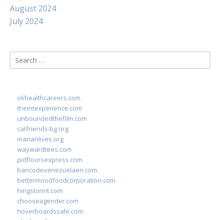
August 2024
July 2024
Search
for:
okhealthcareers.com
theintexperience.com
unboundedthefilm.com
catfriends-bg.org
marianlives.org
waywardtees.com
pidfloorsexpress.com
bancodevenezuelaen.com
bettermoodfoodcorporation.com
hingstonnt.com
chooseagender.com
hoverboardssale.com