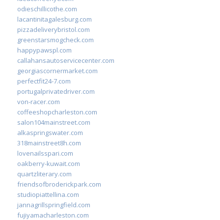
odieschillicothe.com
lacantinitagalesburg.com
pizzadeliverybristol.com
greenstarsmogcheck.com
happypawspl.com
callahansautoservicecenter.com
georgiascornermarket.com
perfectfit24-7.com
portugalprivatedriver.com
von-racer.com
coffeeshopcharleston.com
salon104mainstreet.com
alkaspringswater.com
318mainstreet8h.com
lovenailsspari.com
oakberry-kuwait.com
quartzliterary.com
friendsofbroderickpark.com
studiopiattellina.com
jannagrillspringfield.com
fujiyamacharleston.com