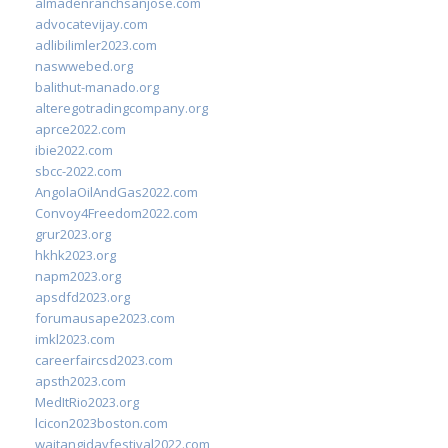
almadenranchsanjose.com
advocatevijay.com
adlibilimler2023.com
naswwebed.org
balithut-manado.org
alteregotradingcompany.org
aprce2022.com
ibie2022.com
sbcc-2022.com
AngolaOilAndGas2022.com
Convoy4Freedom2022.com
grur2023.org
hkhk2023.org
napm2023.org
apsdfd2023.org
forumausape2023.com
imkl2023.com
careerfaircsd2023.com
apsth2023.com
MedItRio2023.org
lcicon2023boston.com
waitangidayfestival2022.com