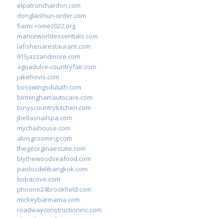
elpatronchardon.com
donglaishun-order.com
fiamc-rome2022.org
mariceworldessentials.com
lafisheriarestaurant.com
915jazzandmore.com
aguadulce-countryfair.com
jakehovis.com
bosswingsduluth.com
birminghamautocare.com
tonyscountrykitchen.com
jbellasnailspa.com
mychaihouse.com
alvisgrooming.com
thegeorginaestate.com
blythewoodseafood.com
paolosdelibangkok.com
bobacove.com
phoone24brookfield.com
mickeybarmama.com
roadwayconstructioninc.com