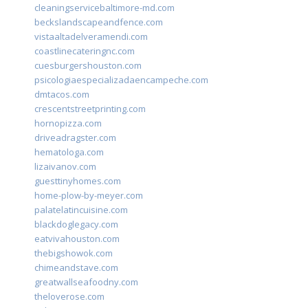
cleaningservicebaltimore-md.com
beckslandscapeandfence.com
vistaaltadelveramendi.com
coastlinecateringnc.com
cuesburgershouston.com
psicologiaespecializadaencampeche.com
dmtacos.com
crescentstreetprinting.com
hornopizza.com
driveadragster.com
hematologa.com
lizaivanov.com
guesttinyhomes.com
home-plow-by-meyer.com
palatelatincuisine.com
blackdoglegacy.com
eatvivahouston.com
thebigshowok.com
chimeandstave.com
greatwallseafoodny.com
theloverose.com