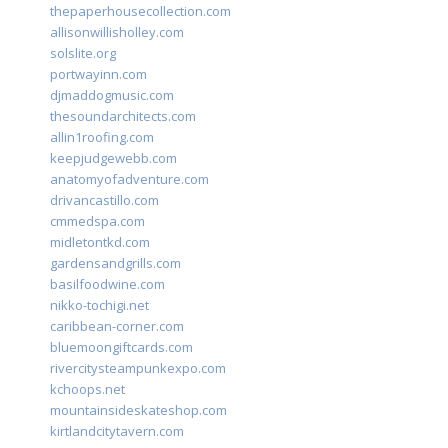
thepaperhousecollection.com
allisonwillisholley.com
solslite.org
portwayinn.com
djmaddogmusic.com
thesoundarchitects.com
allin1roofing.com
keepjudgewebb.com
anatomyofadventure.com
drivancastillo.com
cmmedspa.com
midletontkd.com
gardensandgrills.com
basilfoodwine.com
nikko-tochigi.net
caribbean-corner.com
bluemoongiftcards.com
rivercitysteampunkexpo.com
kchoops.net
mountainsideskateshop.com
kirtlandcitytavern.com