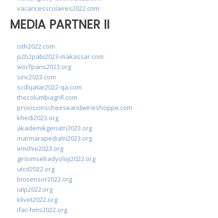
vacancesscolaires2022.com
MEDIA PARTNER II
isth2022.com
p2b2pabi2023-makassar.com
wocfparis2023.org
sinc2023.com
scdlqatar2022-qa.com
thecolumbiagrill.com
provisionscheeseandwineshoppe.com
khedi2023.org
akademikgeriatri2023.org
marmarapediatri2023.org
emchie2023.org
girisimselradyoloji2022.org
utcd2022.org
biosensor2022.org
ialp2022.org
klivet2022.org
ifac-hms2022.org