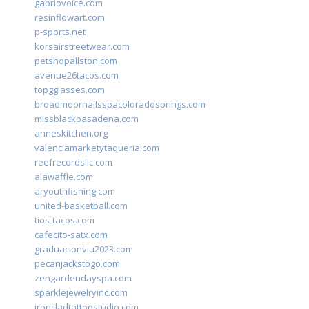
gabriovoice.com
resinflowart.com
p-sports.net
korsairstreetwear.com
petshopallston.com
avenue26tacos.com
topgglasses.com
broadmoornailsspacoloradosprings.com
missblackpasadena.com
anneskitchen.org
valenciamarketytaqueria.com
reefrecordsllc.com
alawaffle.com
aryouthfishing.com
united-basketball.com
tios-tacos.com
cafecito-satx.com
graduacionviu2023.com
pecanjackstogo.com
zengardendayspa.com
sparklejewelryinc.com
ironcladtattoostudio.com