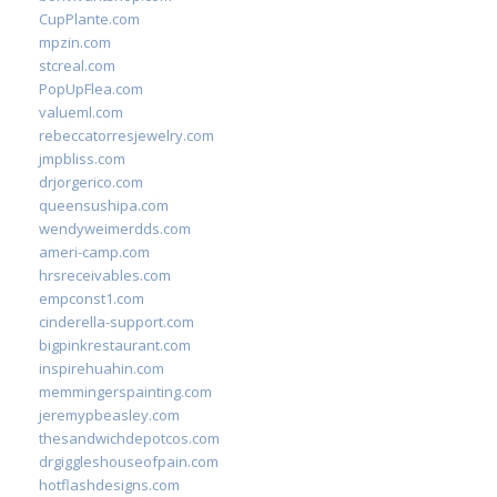
CupPlante.com
mpzin.com
stcreal.com
PopUpFlea.com
valueml.com
rebeccatorresjewelry.com
jmpbliss.com
drjorgerico.com
queensushipa.com
wendyweimerdds.com
ameri-camp.com
hrsreceivables.com
empconst1.com
cinderella-support.com
bigpinkrestaurant.com
inspirehuahin.com
memmingerspainting.com
jeremypbeasley.com
thesandwichdepotcos.com
drgiggleshouseofpain.com
hotflashdesigns.com