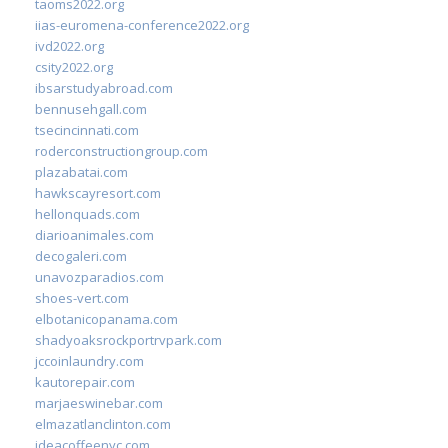
taoms2022.org
iias-euromena-conference2022.org
ivd2022.org
csity2022.org
ibsarstudyabroad.com
bennusehgall.com
tsecincinnati.com
roderconstructiongroup.com
plazabatai.com
hawkscayresort.com
hellonquads.com
diarioanimales.com
decogaleri.com
unavozparadios.com
shoes-vert.com
elbotanicopanama.com
shadyoaksrockportrvpark.com
jccoinlaundry.com
kautorepair.com
marjaeswinebar.com
elmazatlanclinton.com
ideacoffeenyc.com