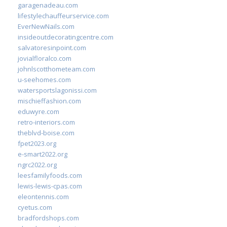
garagenadeau.com
lifestylechauffeurservice.com
EverNewNails.com
insideoutdecoratingcentre.com
salvatoresinpoint.com
jovialfloralco.com
johnlscotthometeam.com
u-seehomes.com
watersportslagonissi.com
mischieffashion.com
eduwyre.com
retro-interiors.com
theblvd-boise.com
fpet2023.org
e-smart2022.org
ngrc2022.org
leesfamilyfoods.com
lewis-lewis-cpas.com
eleontennis.com
cyetus.com
bradfordshops.com