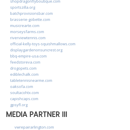
shopdragonflyboutique.com
sportszilla.org
batchprovisionsbar.com
brasserie-gobette.com
musicrearte.com
morseysfarms.com
riverviewtennis.com
official-kelly-toys-squishmallows.com
displaygardenonsuncrest.org
bbq-empire-usa.com
feedstoreva.com
drogopets.com
ediblechalk.com
tabletennisnearme.com
oaksofa.com
soultacohtx.com
capishcaps.com
gpsyfl.org
MEDIA PARTNER III
vwrepairarlington.com