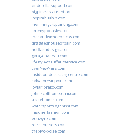
cinderella-support.com
bigpinkrestaurant.com
inspirehuahin.com
memmingerspainting.com
jeremypbeasley.com
thesandwichdepotcos.com
drgiggleshouseofpain.com
hotflashdesigns.com
garagenadeau.com
lifestylechauffeurservice.com
EverNewNails.com
insideoutdecoratingcentre.com
salvatoresinpoint.com
jovialfloralco.com
johnlscotthometeam.com
u-seehomes.com
watersportslagonissi.com
mischieffashion.com
eduwyre.com
retro-interiors.com
theblvd-boise.com