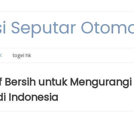
i Seputar Otomo
K
togel hk
atif Bersih untuk Mengurangi
i Indonesia