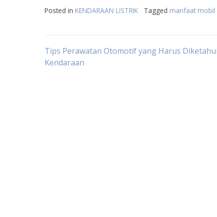
Posted in
KENDARAAN LISTRIK
Tagged
manfaat mobil l
Post
Tips Perawatan Otomotif yang Harus Diketahui
Kendaraan
navigation