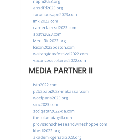
napm2023.org
apsdfd2023.org
forumausape2023.com
imkl2023.com
careerfaircsd2023.com
apsth2023.com
MedItRio2023.org
lcicon2023boston.com
waitangidayfestival2022.com
vacancesscolaires2022.com
MEDIA PARTNER II
isth2022.com
p2b2pabi2023-makassar.com
wocfparis2023.org
sinc2023.com
scdlqatar2022-qa.com
thecolumbiagrill.com
provisionscheeseandwineshoppe.com
khedi2023.org
akademikgeriatri2023.org