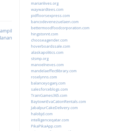
marianlives.org
waywardtees.com
pidfloorsexpress.com
bancodevenezuelaen.com
bettermoodfoodcorporation.com
Tampil
hingstonnt.com
alanan
chooseagender.com
hoverboardssale.com
alaskapolitics.com
stsmp.org
manoelneves.com
mandelaeffectlibrary.com
roselynns.com
balanceyoganj.com
salesforceblogs.com
TrainGames365.com
BaytownEvaCationRentals.com
JabalpurCakeDelivery.com
halobjd.com
intelligenceqatar.com
PikaPikaApp.com