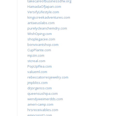
takecareofbusinessdfw.org
HamadaOfJapan.com
VersifyLifestyle.com
kingscreekadventures.com
antaeuslabs.com
purelycleanchemdry.com
WishOping.com
shoplegacee.com
bonvivantshop.com
CupPlante.com
mpzin.com
stcreal.com
PopUpFlea.com
valueml.com
rebeccatorresjewelry.com
jmpbliss.com
drjorgerico.com
queensushipa.com
wendyweimerdds.com
ameri-camp.com
hrsreceivables.com
empconst1.com