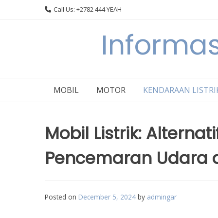
Skip
Call Us: +2782 444 YEAH
to
content
Informas
MOBIL
MOTOR
KENDARAAN LISTRI
Mobil Listrik: Altern
Pencemaran Udara d
Posted on
December 5, 2024
by
admingar