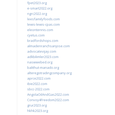
fpet2023.org
e-smart2022.org
ngrc2022.org
leesfamilyfoods.com
lewis-lewis-cpas.com
eleontennis.com
cyetus.com
bradfordshops.com
almadenranchsanjose.com
advocatevijay.com
adlibilimler2023.com
naswwebed.org
balithut-manado.org
alteregotradingcompany.org
aprce2022.com
ibie2022.com
sbcc-2022.com
AngolaOilAndGas2022.com
Convoy4Freedom2022.com
grur2023.org
hkhk2023.org