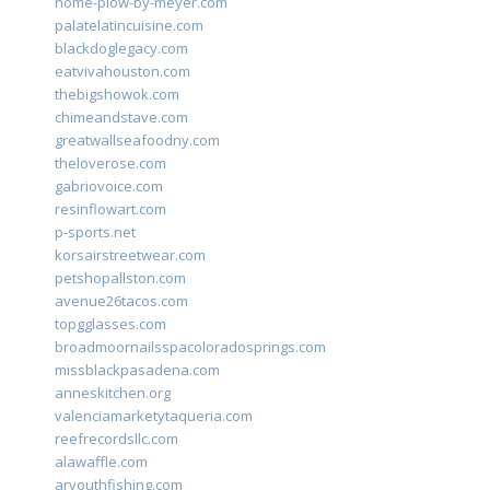
home-plow-by-meyer.com
palatelatincuisine.com
blackdoglegacy.com
eatvivahouston.com
thebigshowok.com
chimeandstave.com
greatwallseafoodny.com
theloverose.com
gabriovoice.com
resinflowart.com
p-sports.net
korsairstreetwear.com
petshopallston.com
avenue26tacos.com
topgglasses.com
broadmoornailsspacoloradosprings.com
missblackpasadena.com
anneskitchen.org
valenciamarketytaqueria.com
reefrecordsllc.com
alawaffle.com
aryouthfishing.com