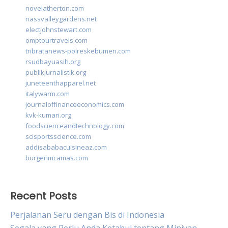
novelatherton.com
nassvalleygardens.net
electjohnstewart.com
omptourtravels.com
tribratanews-polreskebumen.com
rsudbayuasih.org
publikjurnalistik.org
juneteenthapparel.net
italywarm.com
journaloffinanceeconomics.com
kvk-kumari.org
foodscienceandtechnology.com
scisportsscience.com
addisababacuisineaz.com
burgerimcamas.com
Recent Posts
Perjalanan Seru dengan Bis di Indonesia