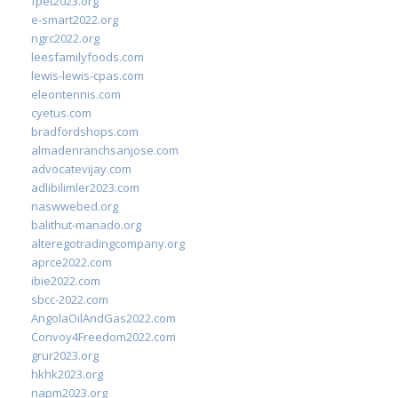
fpet2023.org
e-smart2022.org
ngrc2022.org
leesfamilyfoods.com
lewis-lewis-cpas.com
eleontennis.com
cyetus.com
bradfordshops.com
almadenranchsanjose.com
advocatevijay.com
adlibilimler2023.com
naswwebed.org
balithut-manado.org
alteregotradingcompany.org
aprce2022.com
ibie2022.com
sbcc-2022.com
AngolaOilAndGas2022.com
Convoy4Freedom2022.com
grur2023.org
hkhk2023.org
napm2023.org