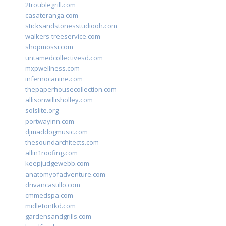
2troublegrill.com
casateranga.com
sticksandstonesstudiooh.com
walkers-treeservice.com
shopmossi.com
untamedcollectivesd.com
mxpwellness.com
infernocanine.com
thepaperhousecollection.com
allisonwillisholley.com
solslite.org
portwayinn.com
djmaddogmusic.com
thesoundarchitects.com
allin1roofing.com
keepjudgewebb.com
anatomyofadventure.com
drivancastillo.com
cmmedspa.com
midletontkd.com
gardensandgrills.com