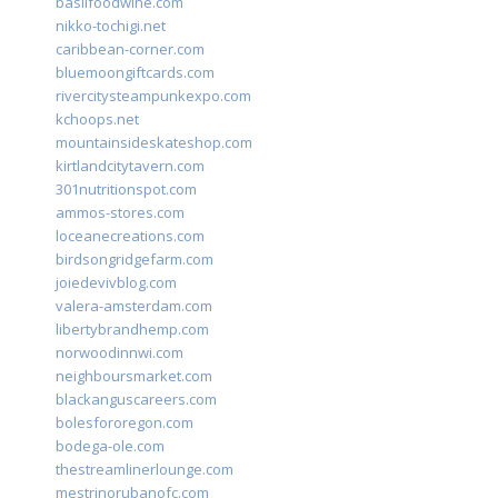
basilfoodwine.com
nikko-tochigi.net
caribbean-corner.com
bluemoongiftcards.com
rivercitysteampunkexpo.com
kchoops.net
mountainsideskateshop.com
kirtlandcitytavern.com
301nutritionspot.com
ammos-stores.com
loceanecreations.com
birdsongridgefarm.com
joiedevivblog.com
valera-amsterdam.com
libertybrandhemp.com
norwoodinnwi.com
neighboursmarket.com
blackanguscareers.com
bolesfororegon.com
bodega-ole.com
thestreamlinerlounge.com
mestrinorubanofc.com