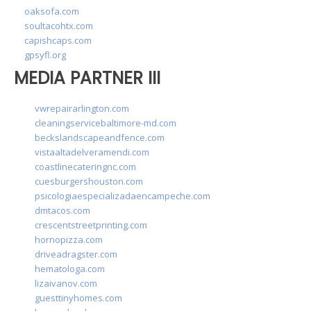
oaksofa.com
soultacohtx.com
capishcaps.com
gpsyfl.org
MEDIA PARTNER III
vwrepairarlington.com
cleaningservicebaltimore-md.com
beckslandscapeandfence.com
vistaaltadelveramendi.com
coastlinecateringnc.com
cuesburgershouston.com
psicologiaespecializadaencampeche.com
dmtacos.com
crescentstreetprinting.com
hornopizza.com
driveadragster.com
hematologa.com
lizaivanov.com
guesttinyhomes.com