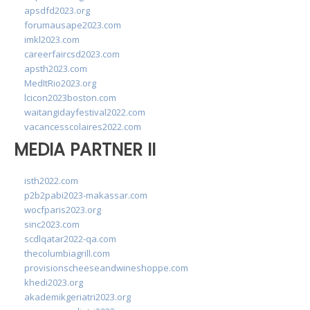
apsdfd2023.org
forumausape2023.com
imkl2023.com
careerfaircsd2023.com
apsth2023.com
MedItRio2023.org
lcicon2023boston.com
waitangidayfestival2022.com
vacancesscolaires2022.com
MEDIA PARTNER II
isth2022.com
p2b2pabi2023-makassar.com
wocfparis2023.org
sinc2023.com
scdlqatar2022-qa.com
thecolumbiagrill.com
provisionscheeseandwineshoppe.com
khedi2023.org
akademikgeriatri2023.org