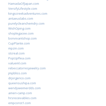
HamadaOfJapan.com
VersifyLifestyle.com
kingscreekadventures.com
antaeuslabs.com
purelycleanchemdry.com
WishOping.com
shoplegacee.com
bonvivantshop.com
CupPlante.com
mpzin.com
stcreal.com
PopUpFlea.com
valueml.com
rebeccatorresjewelry.com
jmpbliss.com
drjorgerico.com
queensushipa.com
wendyweimerdds.com
ameri-camp.com
hrsreceivables.com
empconst1.com