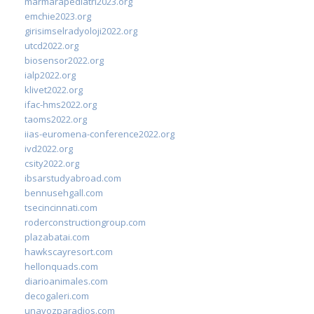
marmarapediatri2023.org
emchie2023.org
girisimselradyoloji2022.org
utcd2022.org
biosensor2022.org
ialp2022.org
klivet2022.org
ifac-hms2022.org
taoms2022.org
iias-euromena-conference2022.org
ivd2022.org
csity2022.org
ibsarstudyabroad.com
bennusehgall.com
tsecincinnati.com
roderconstructiongroup.com
plazabatai.com
hawkscayresort.com
hellonquads.com
diarioanimales.com
decogaleri.com
unavozparadios.com