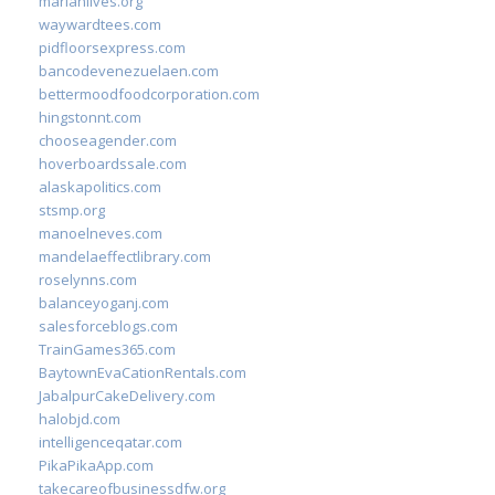
marianlives.org
waywardtees.com
pidfloorsexpress.com
bancodevenezuelaen.com
bettermoodfoodcorporation.com
hingstonnt.com
chooseagender.com
hoverboardssale.com
alaskapolitics.com
stsmp.org
manoelneves.com
mandelaeffectlibrary.com
roselynns.com
balanceyoganj.com
salesforceblogs.com
TrainGames365.com
BaytownEvaCationRentals.com
JabalpurCakeDelivery.com
halobjd.com
intelligenceqatar.com
PikaPikaApp.com
takecareofbusinessdfw.org