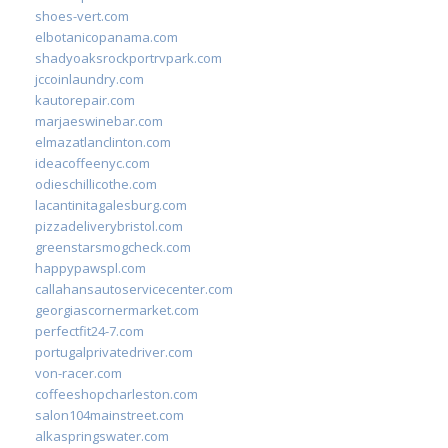
shoes-vert.com
elbotanicopanama.com
shadyoaksrockportrvpark.com
jccoinlaundry.com
kautorepair.com
marjaeswinebar.com
elmazatlanclinton.com
ideacoffeenyc.com
odieschillicothe.com
lacantinitagalesburg.com
pizzadeliverybristol.com
greenstarsmogcheck.com
happypawspl.com
callahansautoservicecenter.com
georgiascornermarket.com
perfectfit24-7.com
portugalprivatedriver.com
von-racer.com
coffeeshopcharleston.com
salon104mainstreet.com
alkaspringswater.com