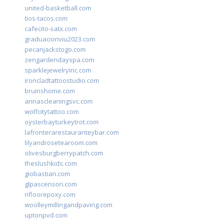
united-basketball.com
tios-tacos.com
cafecito-satx.com
graduacionviu2023.com
pecanjackstogo.com
zengardendayspa.com
sparklejewelryinc.com
ironcladtattoostudio.com
bruinshome.com
annascleaningsvc.com
wolfcitytattoo.com
oysterbayturkeytrot.com
lafronterarestauranteybar.com
lilyandrosetearoom.com
olivesburgberrypatch.com
theslushkids.com
giobastian.com
glpascensori.com
rifloorepoxy.com
woolleymillingandpaving.com
uptonpvd.com