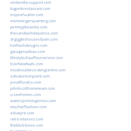
cinderella-support.com
bigpinkrestaurant.com
inspirehuahin.com
memmingerspainting.com
jeremypbeasley.com
thesandwichdepotcos.com
drgiggleshouseofpain.com
hotflashdesigns.com
garagenadeau.com
lifestylechauffeurservice.com
EverNewNails.com
insideoutdecoratingcentre.com
salvatoresinpoint.com
jovialfloralco.com
johnlscotthometeam.com
u-seehomes.com
watersportslagonissi.com
mischieffashion.com
eduwyre.com
retro-interiors.com
theblvd-boise.com