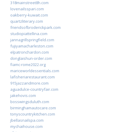
318mainstreet8h.com
lovenailsspari.com
oakberry-kuwait.com
quartzliterary.com
friendsofbroderickpark.com
studiopiattellina.com
jannagrillspringfield.com
fujiyamacharleston.com
elpatronchardon.com
donglaishun-order.com
fiamc-rome2022.org
mariceworldessentials.com
lafisheriarestaurant.com
915jazzandmore.com
aguadulce-countryfair.com
jakehovis.com
bosswingsduluth.com
birminghamautocare.com
tonyscountrykitchen.com
jbellasnailspa.com
mychaihouse.com