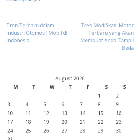
Post
Tren Terbaru dalam
Tren Modifikasi Motor
Industri Otomotif Mobil di
Terbaru yang Akan
Indonesia
Membuat Anda Tampil
navigation
Beda
August 2026
M
T
W
T
F
S
S
1
2
3
4
5
6
7
8
9
10
11
12
13
14
15
16
17
18
19
20
21
22
23
24
25
26
27
28
29
30
31