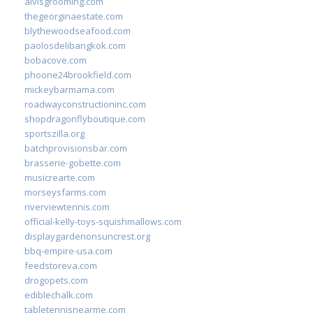
alvisgrooming.com
thegeorginaestate.com
blythewoodseafood.com
paolosdelibangkok.com
bobacove.com
phoone24brookfield.com
mickeybarmama.com
roadwayconstructioninc.com
shopdragonflyboutique.com
sportszilla.org
batchprovisionsbar.com
brasserie-gobette.com
musicrearte.com
morseysfarms.com
riverviewtennis.com
official-kelly-toys-squishmallows.com
displaygardenonsuncrest.org
bbq-empire-usa.com
feedstoreva.com
drogopets.com
ediblechalk.com
tabletennisnearme.com