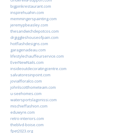
cinderella-support.com
bigpinkrestaurant.com
inspirehuahin.com
memmingerspainting.com
jeremypbeasley.com
thesandwichdepotcos.com
drgiggleshouseofpain.com
hotflashdesigns.com
garagenadeau.com
lifestylechauffeurservice.com
EverNewNails.com
insideoutdecoratingcentre.com
salvatoresinpoint.com
jovialfloralco.com
johnlscotthometeam.com
u-seehomes.com
watersportslagonissi.com
mischieffashion.com
eduwyre.com
retro-interiors.com
theblvd-boise.com
fpet2023.org