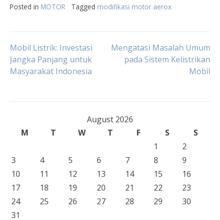
Posted in
MOTOR
Tagged
modifikasi motor aerox
Post
Mobil Listrik: Investasi
Mengatasi Masalah Umum
Jangka Panjang untuk
pada Sistem Kelistrikan
Masyarakat Indonesia
Mobil
navigation
August 2026
M
T
W
T
F
S
S
1
2
3
4
5
6
7
8
9
10
11
12
13
14
15
16
17
18
19
20
21
22
23
24
25
26
27
28
29
30
31