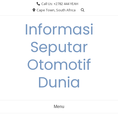
Skip
Call Us: +2782 444 YEAH
to
Cape Town, South Africa
content
Informasi
Seputar
Otomotif
Dunia
Menu