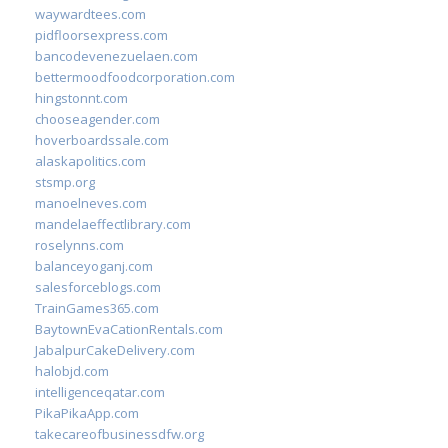
waywardtees.com
pidfloorsexpress.com
bancodevenezuelaen.com
bettermoodfoodcorporation.com
hingstonnt.com
chooseagender.com
hoverboardssale.com
alaskapolitics.com
stsmp.org
manoelneves.com
mandelaeffectlibrary.com
roselynns.com
balanceyoganj.com
salesforceblogs.com
TrainGames365.com
BaytownEvaCationRentals.com
JabalpurCakeDelivery.com
halobjd.com
intelligenceqatar.com
PikaPikaApp.com
takecareofbusinessdfw.org