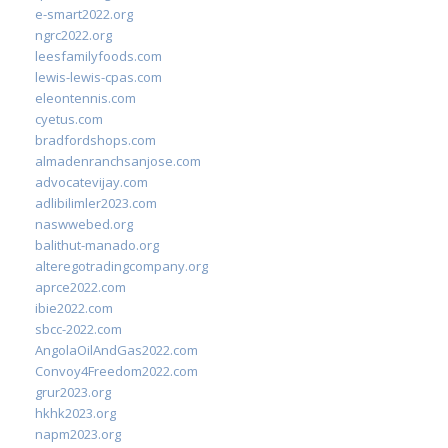
e-smart2022.org
ngrc2022.org
leesfamilyfoods.com
lewis-lewis-cpas.com
eleontennis.com
cyetus.com
bradfordshops.com
almadenranchsanjose.com
advocatevijay.com
adlibilimler2023.com
naswwebed.org
balithut-manado.org
alteregotradingcompany.org
aprce2022.com
ibie2022.com
sbcc-2022.com
AngolaOilAndGas2022.com
Convoy4Freedom2022.com
grur2023.org
hkhk2023.org
napm2023.org