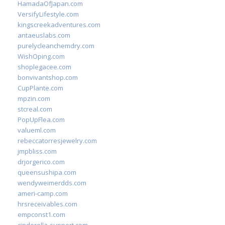
HamadaOfJapan.com
VersifyLifestyle.com
kingscreekadventures.com
antaeuslabs.com
purelycleanchemdry.com
WishOping.com
shoplegacee.com
bonvivantshop.com
CupPlante.com
mpzin.com
stcreal.com
PopUpFlea.com
valueml.com
rebeccatorresjewelry.com
jmpbliss.com
drjorgerico.com
queensushipa.com
wendyweimerdds.com
ameri-camp.com
hrsreceivables.com
empconst1.com