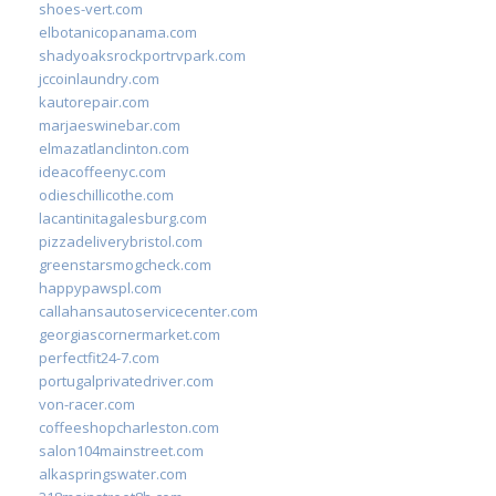
shoes-vert.com
elbotanicopanama.com
shadyoaksrockportrvpark.com
jccoinlaundry.com
kautorepair.com
marjaeswinebar.com
elmazatlanclinton.com
ideacoffeenyc.com
odieschillicothe.com
lacantinitagalesburg.com
pizzadeliverybristol.com
greenstarsmogcheck.com
happypawspl.com
callahansautoservicecenter.com
georgiascornermarket.com
perfectfit24-7.com
portugalprivatedriver.com
von-racer.com
coffeeshopcharleston.com
salon104mainstreet.com
alkaspringswater.com