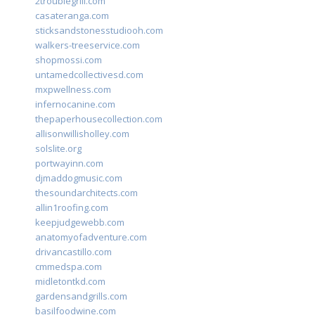
2troublegrill.com
casateranga.com
sticksandstonesstudiooh.com
walkers-treeservice.com
shopmossi.com
untamedcollectivesd.com
mxpwellness.com
infernocanine.com
thepaperhousecollection.com
allisonwillisholley.com
solslite.org
portwayinn.com
djmaddogmusic.com
thesoundarchitects.com
allin1roofing.com
keepjudgewebb.com
anatomyofadventure.com
drivancastillo.com
cmmedspa.com
midletontkd.com
gardensandgrills.com
basilfoodwine.com