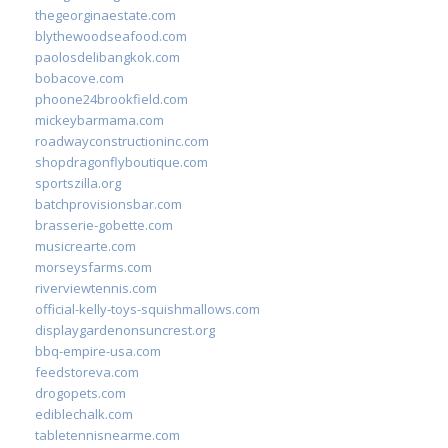
thegeorginaestate.com
blythewoodseafood.com
paolosdelibangkok.com
bobacove.com
phoone24brookfield.com
mickeybarmama.com
roadwayconstructioninc.com
shopdragonflyboutique.com
sportszilla.org
batchprovisionsbar.com
brasserie-gobette.com
musicrearte.com
morseysfarms.com
riverviewtennis.com
official-kelly-toys-squishmallows.com
displaygardenonsuncrest.org
bbq-empire-usa.com
feedstoreva.com
drogopets.com
ediblechalk.com
tabletennisnearme.com