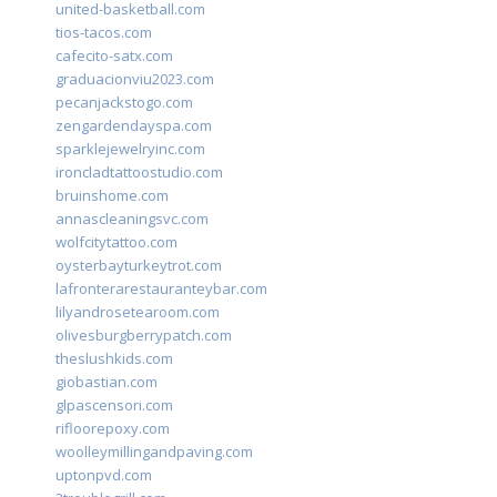
united-basketball.com
tios-tacos.com
cafecito-satx.com
graduacionviu2023.com
pecanjackstogo.com
zengardendayspa.com
sparklejewelryinc.com
ironcladtattoostudio.com
bruinshome.com
annascleaningsvc.com
wolfcitytattoo.com
oysterbayturkeytrot.com
lafronterarestauranteybar.com
lilyandrosetearoom.com
olivesburgberrypatch.com
theslushkids.com
giobastian.com
glpascensori.com
rifloorepoxy.com
woolleymillingandpaving.com
uptonpvd.com