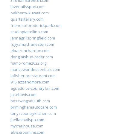
318mainstreet8h.com
lovenailsspari.com
oakberry-kuwait.com
quartzliterary.com
friendsofbroderickpark.com
studiopiattellina.com
jannagrillspringfield.com
fujiyamacharleston.com
elpatronchardon.com
donglaishun-order.com
fiamc-rome2022.org
mariceworldessentials.com
lafisheriarestaurant.com
915jazzandmore.com
aguadulce-countryfair.com
jakehovis.com
bosswingsduluth.com
birminghamautocare.com
tonyscountrykitchen.com
jbellasnailspa.com
mychaihouse.com
alvisgrooming.com