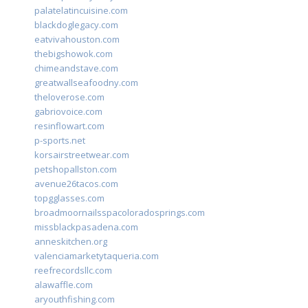
palatelatincuisine.com
blackdoglegacy.com
eatvivahouston.com
thebigshowok.com
chimeandstave.com
greatwallseafoodny.com
theloverose.com
gabriovoice.com
resinflowart.com
p-sports.net
korsairstreetwear.com
petshopallston.com
avenue26tacos.com
topgglasses.com
broadmoornailsspacoloradosprings.com
missblackpasadena.com
anneskitchen.org
valenciamarketytaqueria.com
reefrecordsllc.com
alawaffle.com
aryouthfishing.com