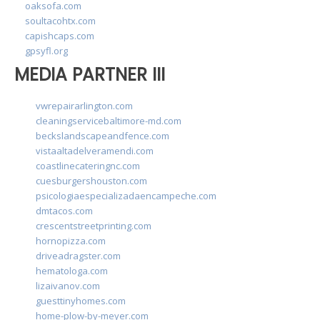
oaksofa.com
soultacohtx.com
capishcaps.com
gpsyfl.org
MEDIA PARTNER III
vwrepairarlington.com
cleaningservicebaltimore-md.com
beckslandscapeandfence.com
vistaaltadelveramendi.com
coastlinecateringnc.com
cuesburgershouston.com
psicologiaespecializadaencampeche.com
dmtacos.com
crescentstreetprinting.com
hornopizza.com
driveadragster.com
hematologa.com
lizaivanov.com
guesttinyhomes.com
home-plow-by-meyer.com