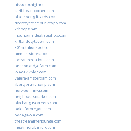
nikko-tochigi.net
caribbean-corner.com
bluemoongiftcards.com
rivercitysteampunkexpo.com
kchoops.net
mountainsideskateshop.com
kirtlandcitytavern.com
301nutritionspot.com
ammos-stores.com
loceanecreations.com
birdsongridgefarm.com
joiedevivblog.com
valera-amsterdam.com
libertybrandhemp.com
norwoodinnwi.com
neighboursmarket.com
blackanguscareers.com
bolesfororegon.com
bodega-ole.com
thestreamlinerlounge.com
mestrinorubanofc.com