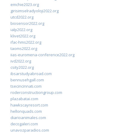
emchie2023.org
girisimselradyoloji2022.org
utcd2022.org
biosensor2022.org
ialp2022.org
klivet2022.org
ifac-hms2022.org
taoms2022.org
iias-euromena-conference2022.org
ivd2022.org
csity2022.org
ibsarstudyabroad.com
bennusehgall.com
tsecincinnati.com
roderconstructiongroup.com
plazabatai.com
hawkscayresort.com
hellonquads.com
diarioanimales.com
decogaleri.com
unavozparadios.com