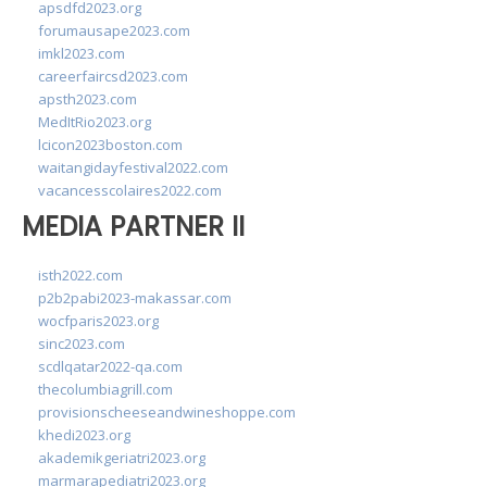
apsdfd2023.org
forumausape2023.com
imkl2023.com
careerfaircsd2023.com
apsth2023.com
MedItRio2023.org
lcicon2023boston.com
waitangidayfestival2022.com
vacancesscolaires2022.com
MEDIA PARTNER II
isth2022.com
p2b2pabi2023-makassar.com
wocfparis2023.org
sinc2023.com
scdlqatar2022-qa.com
thecolumbiagrill.com
provisionscheeseandwineshoppe.com
khedi2023.org
akademikgeriatri2023.org
marmarapediatri2023.org