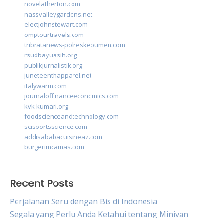
novelatherton.com
nassvalleygardens.net
electjohnstewart.com
omptourtravels.com
tribratanews-polreskebumen.com
rsudbayuasih.org
publikjurnalistik.org
juneteenthapparel.net
italywarm.com
journaloffinanceeconomics.com
kvk-kumari.org
foodscienceandtechnology.com
scisportsscience.com
addisababacuisineaz.com
burgerimcamas.com
Recent Posts
Perjalanan Seru dengan Bis di Indonesia
Segala yang Perlu Anda Ketahui tentang Minivan