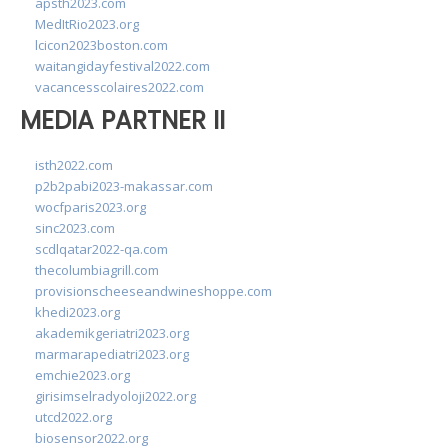
apsth2023.com
MedItRio2023.org
lcicon2023boston.com
waitangidayfestival2022.com
vacancesscolaires2022.com
MEDIA PARTNER II
isth2022.com
p2b2pabi2023-makassar.com
wocfparis2023.org
sinc2023.com
scdlqatar2022-qa.com
thecolumbiagrill.com
provisionscheeseandwineshoppe.com
khedi2023.org
akademikgeriatri2023.org
marmarapediatri2023.org
emchie2023.org
girisimselradyoloji2022.org
utcd2022.org
biosensor2022.org