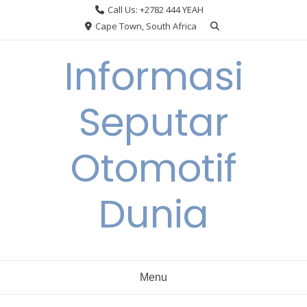
Skip
Call Us: +2782 444 YEAH
to
Cape Town, South Africa
content
Informasi
Seputar
Otomotif
Dunia
Menu