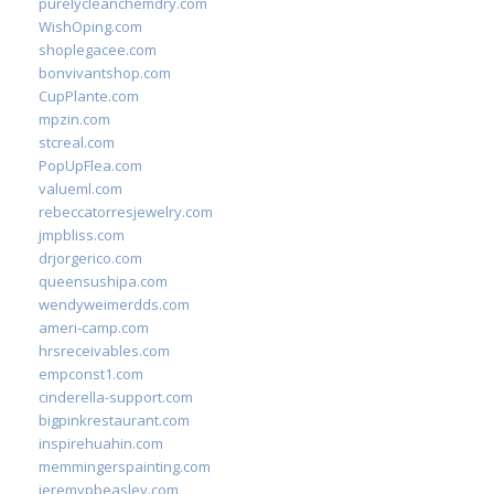
purelycleanchemdry.com
WishOping.com
shoplegacee.com
bonvivantshop.com
CupPlante.com
mpzin.com
stcreal.com
PopUpFlea.com
valueml.com
rebeccatorresjewelry.com
jmpbliss.com
drjorgerico.com
queensushipa.com
wendyweimerdds.com
ameri-camp.com
hrsreceivables.com
empconst1.com
cinderella-support.com
bigpinkrestaurant.com
inspirehuahin.com
memmingerspainting.com
jeremypbeasley.com