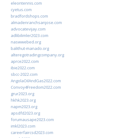
eleontennis.com
cyetus.com
bradfordshops.com
almadenranchsanjose.com
advocatevijay.com
adlibilimler2023.com
naswwebed.org
balithut-manado.org
alteregotradingcompany.org
aprce2022.com
ibie2022.com
sbcc-2022.com
AngolaOilAndGas2022.com
Convoy4Freedom2022.com
grur2023.org
hkhk2023.org
napm2023.org
apsdfd2023.org
forumausape2023.com
imkl2023.com
careerfaircsd2023.com