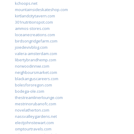
kchoops.net
mountainsideskateshop.com
kirtlandcitytavern.com
301nutritionspot.com
ammos-stores.com
loceanecreations.com
birdsongridgefarm.com
joiedevivblog.com
valera-amsterdam.com
libertybrandhemp.com
norwoodinnwi.com
neighboursmarket.com
blackanguscareers.com
bolesfororegon.com
bodega-ole.com
thestreamlinerlounge.com
mestrinorubanofc.com
novelatherton.com
nassvalleygardens.net
electjohnstewart.com
omptourtravels.com