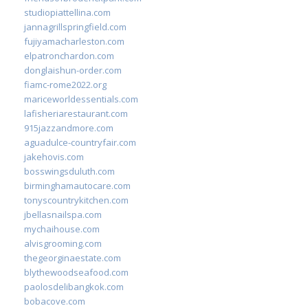
studiopiattellina.com
jannagrillspringfield.com
fujiyamacharleston.com
elpatronchardon.com
donglaishun-order.com
fiamc-rome2022.org
mariceworldessentials.com
lafisheriarestaurant.com
915jazzandmore.com
aguadulce-countryfair.com
jakehovis.com
bosswingsduluth.com
birminghamautocare.com
tonyscountrykitchen.com
jbellasnailspa.com
mychaihouse.com
alvisgrooming.com
thegeorginaestate.com
blythewoodseafood.com
paolosdelibangkok.com
bobacove.com