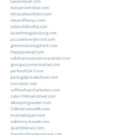
kautorepair.com
marjaeswinebar.com
elmazatlanclinton.com
ideacoffeenyc.com
odieschillicothe.com
lacantinitagalesburg.com
pizzadeliverybristol.com
greenstarsmogcheck.com
happypawspl.com
callahansautoservicecenter.com
georgiascornermarket.com
perfectfit24-7.com
portugalprivatedriver.com
von-racer.com
coffeeshopcharleston.com
salon104mainstreet.com
alkaspringswater.com
318mainstreet8h.com
lovenailsspari.com
oakberry-kuwait.com
quartzliterary.com
friendsofbroderickpark.com