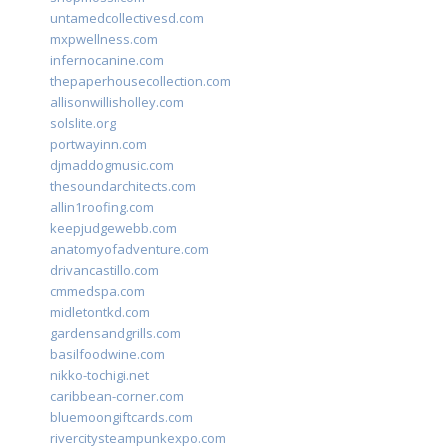
untamedcollectivesd.com
mxpwellness.com
infernocanine.com
thepaperhousecollection.com
allisonwillisholley.com
solslite.org
portwayinn.com
djmaddogmusic.com
thesoundarchitects.com
allin1roofing.com
keepjudgewebb.com
anatomyofadventure.com
drivancastillo.com
cmmedspa.com
midletontkd.com
gardensandgrills.com
basilfoodwine.com
nikko-tochigi.net
caribbean-corner.com
bluemoongiftcards.com
rivercitysteampunkexpo.com