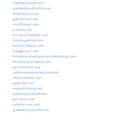
chimeandstave.com
greatwallseafoodny.com
theloverose.com
gabriovoice.com
resinflowart.com
p-sports.net
korsairstreetwear.com
petshopallston.com
avenue26tacos.com
topgglasses.com
broadmoornailsspacoloradosprings.com
missblackpasadena.com
anneskitchen.org
valenciamarketytaqueria.com
reefrecordsllc.com
alawaffle.com
aryouthfishing.com
united-basketball.com
tios-tacos.com
cafecito-satx.com
graduacionviu2023.com