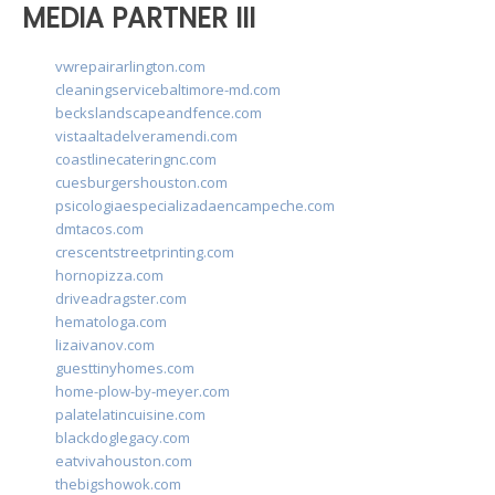
MEDIA PARTNER III
vwrepairarlington.com
cleaningservicebaltimore-md.com
beckslandscapeandfence.com
vistaaltadelveramendi.com
coastlinecateringnc.com
cuesburgershouston.com
psicologiaespecializadaencampeche.com
dmtacos.com
crescentstreetprinting.com
hornopizza.com
driveadragster.com
hematologa.com
lizaivanov.com
guesttinyhomes.com
home-plow-by-meyer.com
palatelatincuisine.com
blackdoglegacy.com
eatvivahouston.com
thebigshowok.com