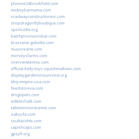
phoone24brookfield.com
mickeybarmama.com
roadwayconstructioninc.com
shopdragonflyboutique.com
sportszilla.org
batchprovisionsbar.com
brasserie-gobette.com
musicrearte.com
morseysfarms.com
riverviewtennis.com
official-kelly-toys-squishmallows.com
displaygardenonsuncrest.org
bbq-empire-usa.com
feedstoreva.com
drogopets.com
ediblechalk.com
tabletennisnearme.com
oaksofa.com
soultacohtx.com
capishcaps.com
gpsyfl.org