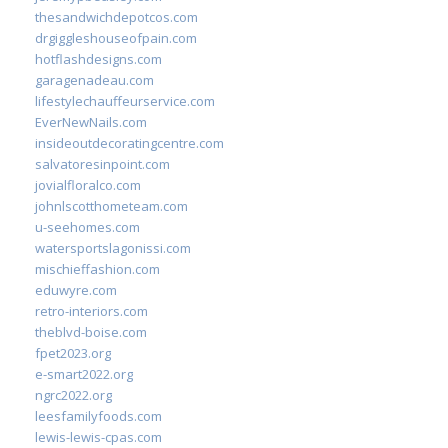
thesandwichdepotcos.com
drgiggleshouseofpain.com
hotflashdesigns.com
garagenadeau.com
lifestylechauffeurservice.com
EverNewNails.com
insideoutdecoratingcentre.com
salvatoresinpoint.com
jovialfloralco.com
johnlscotthometeam.com
u-seehomes.com
watersportslagonissi.com
mischieffashion.com
eduwyre.com
retro-interiors.com
theblvd-boise.com
fpet2023.org
e-smart2022.org
ngrc2022.org
leesfamilyfoods.com
lewis-lewis-cpas.com