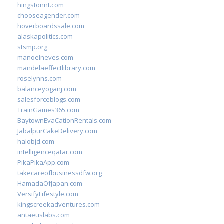
hingstonnt.com
chooseagender.com
hoverboardssale.com
alaskapolitics.com
stsmp.org
manoelneves.com
mandelaeffectlibrary.com
roselynns.com
balanceyoganj.com
salesforceblogs.com
TrainGames365.com
BaytownEvaCationRentals.com
JabalpurCakeDelivery.com
halobjd.com
intelligenceqatar.com
PikaPikaApp.com
takecareofbusinessdfw.org
HamadaOfJapan.com
VersifyLifestyle.com
kingscreekadventures.com
antaeuslabs.com