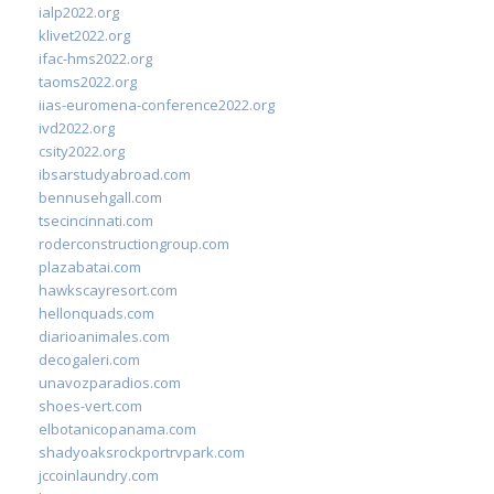
ialp2022.org
klivet2022.org
ifac-hms2022.org
taoms2022.org
iias-euromena-conference2022.org
ivd2022.org
csity2022.org
ibsarstudyabroad.com
bennusehgall.com
tsecincinnati.com
roderconstructiongroup.com
plazabatai.com
hawkscayresort.com
hellonquads.com
diarioanimales.com
decogaleri.com
unavozparadios.com
shoes-vert.com
elbotanicopanama.com
shadyoaksrockportrvpark.com
jccoinlaundry.com