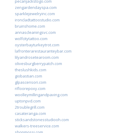
pecanjackstogo.com
zengardendayspa.com
sparklejewelryinc.com
ironcladtattoostudio.com
bruinshome.com
annascleaningsvc.com
wolfcitytattoo.com
oysterbayturkeytrot.com
lafronterarestauranteybar.com
lilyandrosetearoom.com
olivesburgberrypatch.com
theslushkids.com
giobastian.com
glpascensori.com
rifloorepoxy.com
woolleymillingandpaving.com
uptonpvd.com
2troublegrill.com
casateranga.com
sticksandstonesstudiooh.com
walkers-treeservice.com
shopmossi.com