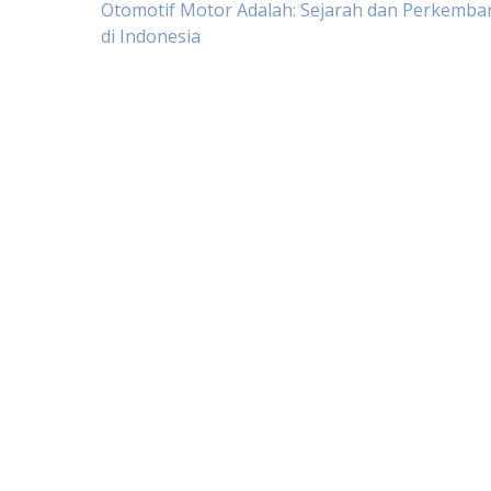
Post
Otomotif Motor Adalah: Sejarah dan Perkemb
di Indonesia
navigation