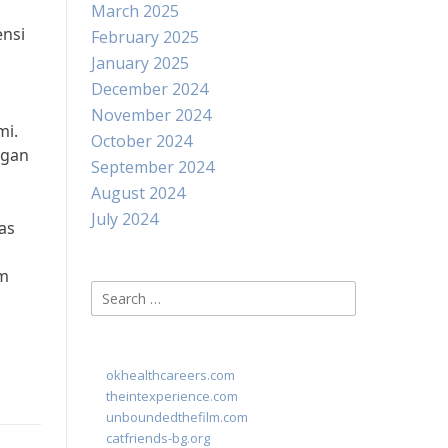
March 2025
ensi
February 2025
January 2025
December 2024
November 2024
mi.
October 2024
ngan
September 2024
August 2024
July 2024
as
am
Search
for:
okhealthcareers.com
theintexperience.com
unboundedthefilm.com
catfriends-bg.org