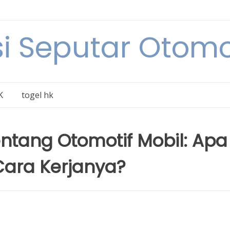
i Seputar Otomo
K
togel hk
tang Otomotif Mobil: Apa
Cara Kerjanya?