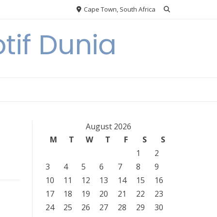
Cape Town, South Africa
tif Dunia
August 2026
M
T
W
T
F
S
S
1
2
3
4
5
6
7
8
9
10
11
12
13
14
15
16
17
18
19
20
21
22
23
24
25
26
27
28
29
30