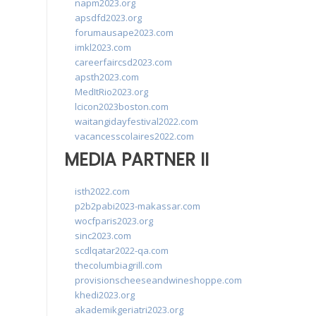
napm2023.org
apsdfd2023.org
forumausape2023.com
imkl2023.com
careerfaircsd2023.com
apsth2023.com
MedItRio2023.org
lcicon2023boston.com
waitangidayfestival2022.com
vacancesscolaires2022.com
MEDIA PARTNER II
isth2022.com
p2b2pabi2023-makassar.com
wocfparis2023.org
sinc2023.com
scdlqatar2022-qa.com
thecolumbiagrill.com
provisionscheeseandwineshoppe.com
khedi2023.org
akademikgeriatri2023.org