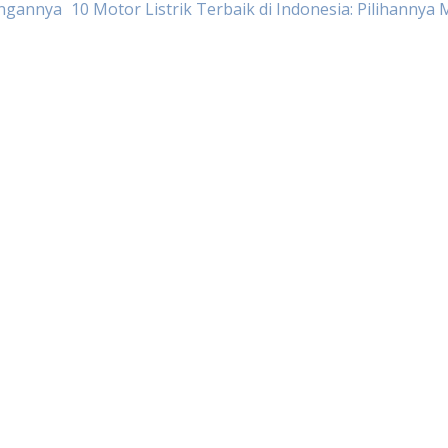
angannya
10 Motor Listrik Terbaik di Indonesia: Pilihannya