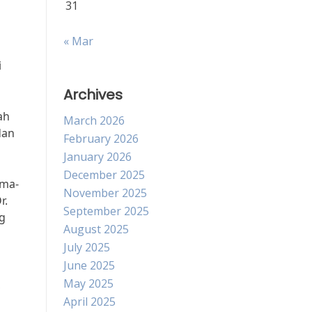
31
« Mar
i
Archives
ah
March 2026
dan
February 2026
January 2026
December 2025
ama-
November 2025
r.
September 2025
g
August 2025
July 2025
June 2025
May 2025
,
April 2025