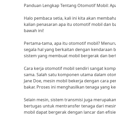
Panduan Lengkap Tentang Otomotif Mobil: Apa
Halo pembaca setia, kali ini kita akan membah
kalian penasaran apa itu otomotif mobil dan 
bawah ini!
Pertama-tama, apa itu otomotif mobil? Menurut
segala hal yang berkaitan dengan kendaraan 
sistem yang membuat mobil bergerak dan berf
Cara kerja otomotif mobil sendiri sangat ko
sama. Salah satu komponen utama dalam otomo
Jane Doe, mesin mobil bekerja dengan cara 
bakar. Proses ini menghasilkan tenaga yang 
Selain mesin, sistem transmisi juga merupakan
bertugas untuk mentransfer tenaga dari mesin
mobil dapat bergerak dengan lancar dan efisie