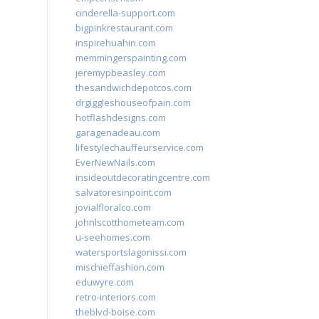
cinderella-support.com
bigpinkrestaurant.com
inspirehuahin.com
memmingerspainting.com
jeremypbeasley.com
thesandwichdepotcos.com
drgiggleshouseofpain.com
hotflashdesigns.com
garagenadeau.com
lifestylechauffeurservice.com
EverNewNails.com
insideoutdecoratingcentre.com
salvatoresinpoint.com
jovialfloralco.com
johnlscotthometeam.com
u-seehomes.com
watersportslagonissi.com
mischieffashion.com
eduwyre.com
retro-interiors.com
theblvd-boise.com