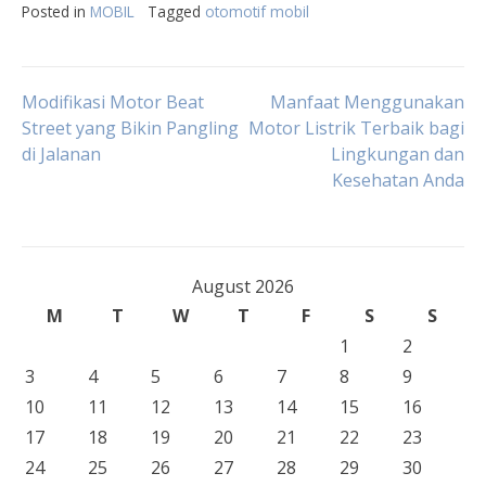
Posted in
MOBIL
Tagged
otomotif mobil
Post
Modifikasi Motor Beat
Manfaat Menggunakan
Street yang Bikin Pangling
Motor Listrik Terbaik bagi
di Jalanan
Lingkungan dan
navigation
Kesehatan Anda
August 2026
M
T
W
T
F
S
S
1
2
3
4
5
6
7
8
9
10
11
12
13
14
15
16
17
18
19
20
21
22
23
24
25
26
27
28
29
30