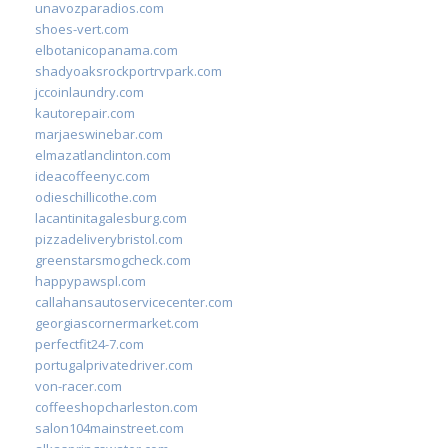
unavozparadios.com
shoes-vert.com
elbotanicopanama.com
shadyoaksrockportrvpark.com
jccoinlaundry.com
kautorepair.com
marjaeswinebar.com
elmazatlanclinton.com
ideacoffeenyc.com
odieschillicothe.com
lacantinitagalesburg.com
pizzadeliverybristol.com
greenstarsmogcheck.com
happypawspl.com
callahansautoservicecenter.com
georgiascornermarket.com
perfectfit24-7.com
portugalprivatedriver.com
von-racer.com
coffeeshopcharleston.com
salon104mainstreet.com