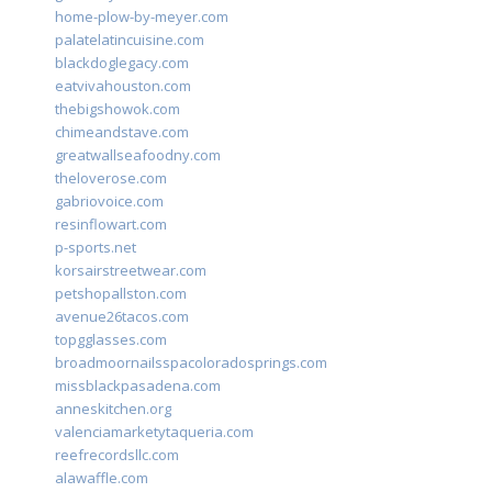
home-plow-by-meyer.com
palatelatincuisine.com
blackdoglegacy.com
eatvivahouston.com
thebigshowok.com
chimeandstave.com
greatwallseafoodny.com
theloverose.com
gabriovoice.com
resinflowart.com
p-sports.net
korsairstreetwear.com
petshopallston.com
avenue26tacos.com
topgglasses.com
broadmoornailsspacoloradosprings.com
missblackpasadena.com
anneskitchen.org
valenciamarketytaqueria.com
reefrecordsllc.com
alawaffle.com