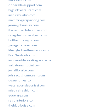
empconst1.com
cinderella-support.com
bigpinkrestaurant.com
inspirehuahin.com
memmingerspainting.com
jeremypbeasley.com
thesandwichdepotcos.com
drgiggleshouseofpain.com
hotflashdesigns.com
garagenadeau.com
lifestylechauffeurservice.com
EverNewNails.com
insideoutdecoratingcentre.com
salvatoresinpoint.com
jovialfloralco.com
johnlscotthometeam.com
u-seehomes.com
watersportslagonissi.com
mischieffashion.com
eduwyre.com
retro-interiors.com
theblvd-boise.com