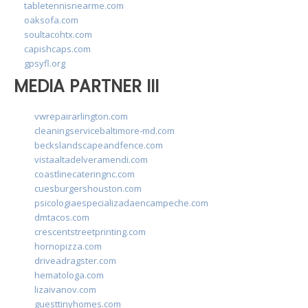
tabletennisnearme.com
oaksofa.com
soultacohtx.com
capishcaps.com
gpsyfl.org
MEDIA PARTNER III
vwrepairarlington.com
cleaningservicebaltimore-md.com
beckslandscapeandfence.com
vistaaltadelveramendi.com
coastlinecateringnc.com
cuesburgershouston.com
psicologiaespecializadaencampeche.com
dmtacos.com
crescentstreetprinting.com
hornopizza.com
driveadragster.com
hematologa.com
lizaivanov.com
guesttinyhomes.com