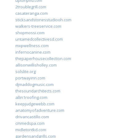
uptonpvd.com
2troublegrill.com
casateranga.com
sticksandstonesstudiooh.com
walkers-treeservice.com
shopmossi.com
untamedcollectivesd.com
mxpwellness.com
infernocanine.com
thepaperhousecollection.com
allisonwillisholley.com
solslite.org
portwayinn.com
djmaddogmusic.com
thesoundarchitects.com
allin1roofing.com
keepjudgewebb.com
anatomyofadventure.com
drivancastillo.com
cmmedspa.com
midletontkd.com
gardensandgrills.com