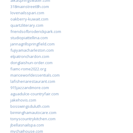
alkaspringswater.com
318mainstreet8h.com
lovenailsspari.com
oakberry-kuwait.com
quartzliterary.com
friendsofbroderickpark.com
studiopiattellina.com
jannagrillspringfield.com
fujiyamacharleston.com
elpatronchardon.com
donglaishun-order.com
fiamc-rome2022.org
mariceworldessentials.com
lafisheriarestaurant.com
915jazzandmore.com
aguadulce-countryfair.com
jakehovis.com
bosswingsduluth.com
birminghamautocare.com
tonyscountrykitchen.com
jbellasnailspa.com
mychaihouse.com