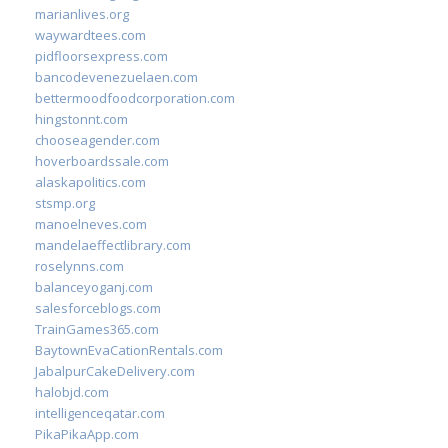
marianlives.org
waywardtees.com
pidfloorsexpress.com
bancodevenezuelaen.com
bettermoodfoodcorporation.com
hingstonnt.com
chooseagender.com
hoverboardssale.com
alaskapolitics.com
stsmp.org
manoelneves.com
mandelaeffectlibrary.com
roselynns.com
balanceyoganj.com
salesforceblogs.com
TrainGames365.com
BaytownEvaCationRentals.com
JabalpurCakeDelivery.com
halobjd.com
intelligenceqatar.com
PikaPikaApp.com