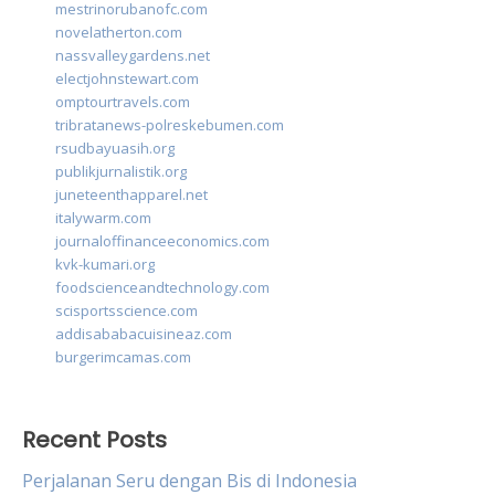
mestrinorubanofc.com
novelatherton.com
nassvalleygardens.net
electjohnstewart.com
omptourtravels.com
tribratanews-polreskebumen.com
rsudbayuasih.org
publikjurnalistik.org
juneteenthapparel.net
italywarm.com
journaloffinanceeconomics.com
kvk-kumari.org
foodscienceandtechnology.com
scisportsscience.com
addisababacuisineaz.com
burgerimcamas.com
Recent Posts
Perjalanan Seru dengan Bis di Indonesia