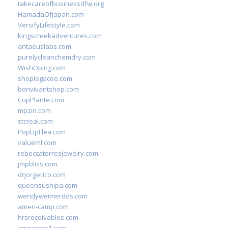
takecareofbusinessdfw.org
HamadaOfJapan.com
VersifyLifestyle.com
kingscreekadventures.com
antaeuslabs.com
purelycleanchemdry.com
WishOping.com
shoplegacee.com
bonvivantshop.com
CupPlante.com
mpzin.com
stcreal.com
PopUpFlea.com
valueml.com
rebeccatorresjewelry.com
jmpbliss.com
drjorgerico.com
queensushipa.com
wendyweimerdds.com
ameri-camp.com
hrsreceivables.com