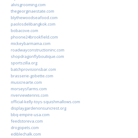
alvisgrooming.com
thegeorginaestate.com
blythewoodseafood.com
paolosdelibangkok.com
bobacove.com
phoone24brookfield.com
mickeybarmama.com
roadwayconstructioninc.com
shopdragonflyboutique.com
sportszilla.org
batchprovisionsbar.com
brasserie-gobette.com
musicrearte.com
morseysfarms.com
riverviewtennis.com
official-kelly-toys-squishmallows.com
displaygardenonsuncrest.org
bbq-empire-usa.com
feedstoreva.com
drogopets.com
ediblechalk.com