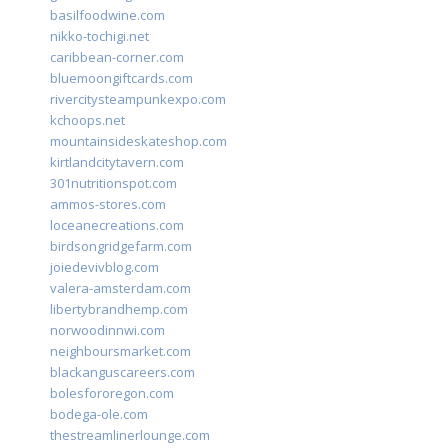
basilfoodwine.com
nikko-tochigi.net
caribbean-corner.com
bluemoongiftcards.com
rivercitysteampunkexpo.com
kchoops.net
mountainsideskateshop.com
kirtlandcitytavern.com
301nutritionspot.com
ammos-stores.com
loceanecreations.com
birdsongridgefarm.com
joiedevivblog.com
valera-amsterdam.com
libertybrandhemp.com
norwoodinnwi.com
neighboursmarket.com
blackanguscareers.com
bolesfororegon.com
bodega-ole.com
thestreamlinerlounge.com