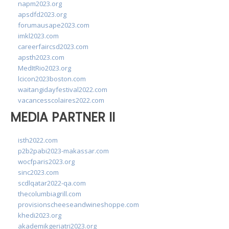
napm2023.org
apsdfd2023.org
forumausape2023.com
imkl2023.com
careerfaircsd2023.com
apsth2023.com
MedItRio2023.org
lcicon2023boston.com
waitangidayfestival2022.com
vacancesscolaires2022.com
MEDIA PARTNER II
isth2022.com
p2b2pabi2023-makassar.com
wocfparis2023.org
sinc2023.com
scdlqatar2022-qa.com
thecolumbiagrill.com
provisionscheeseandwineshoppe.com
khedi2023.org
akademikgeriatri2023.org