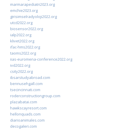
marmarapediatri2023.org
emchie2023.org
girisimselradyoloji2022.org
utcd2022.org
biosensor2022.org
ialp2022.org
klivet2022.org
ifac-hms2022.org
taoms2022.org
iias-euromena-conference2022.org
ivd2022.org
csity2022.org
ibsarstudyabroad.com
bennusehgall.com
tsecincinnati.com
roderconstructiongroup.com
plazabatai.com
hawkscayresort.com
hellonquads.com
diarioanimales.com
decogaleri.com