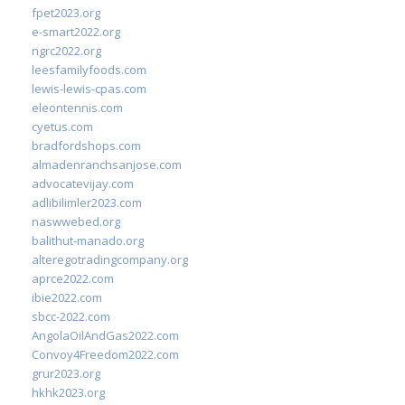
fpet2023.org
e-smart2022.org
ngrc2022.org
leesfamilyfoods.com
lewis-lewis-cpas.com
eleontennis.com
cyetus.com
bradfordshops.com
almadenranchsanjose.com
advocatevijay.com
adlibilimler2023.com
naswwebed.org
balithut-manado.org
alteregotradingcompany.org
aprce2022.com
ibie2022.com
sbcc-2022.com
AngolaOilAndGas2022.com
Convoy4Freedom2022.com
grur2023.org
hkhk2023.org