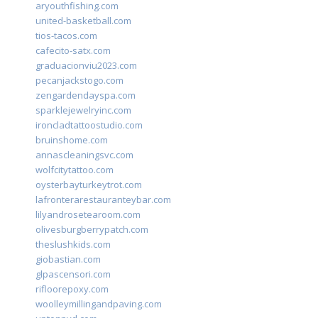
aryouthfishing.com
united-basketball.com
tios-tacos.com
cafecito-satx.com
graduacionviu2023.com
pecanjackstogo.com
zengardendayspa.com
sparklejewelryinc.com
ironcladtattoostudio.com
bruinshome.com
annascleaningsvc.com
wolfcitytattoo.com
oysterbayturkeytrot.com
lafronterarestauranteybar.com
lilyandrosetearoom.com
olivesburgberrypatch.com
theslushkids.com
giobastian.com
glpascensori.com
rifloorepoxy.com
woolleymillingandpaving.com