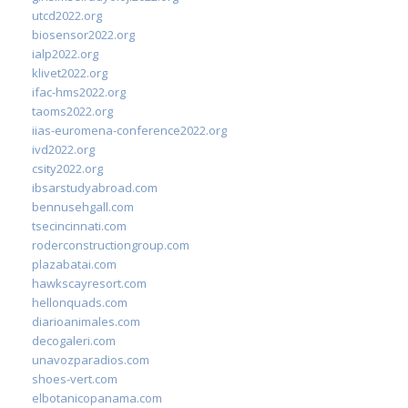
utcd2022.org
biosensor2022.org
ialp2022.org
klivet2022.org
ifac-hms2022.org
taoms2022.org
iias-euromena-conference2022.org
ivd2022.org
csity2022.org
ibsarstudyabroad.com
bennusehgall.com
tsecincinnati.com
roderconstructiongroup.com
plazabatai.com
hawkscayresort.com
hellonquads.com
diarioanimales.com
decogaleri.com
unavozparadios.com
shoes-vert.com
elbotanicopanama.com