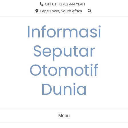
Skip
Call Us: +2782 444 YEAH
to
Cape Town, South Africa
content
Informasi
Seputar
Otomotif
Dunia
Menu