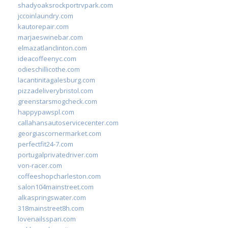
shadyoaksrockportrvpark.com
jccoinlaundry.com
kautorepair.com
marjaeswinebar.com
elmazatlanclinton.com
ideacoffeenyc.com
odieschillicothe.com
lacantinitagalesburg.com
pizzadeliverybristol.com
greenstarsmogcheck.com
happypawspl.com
callahansautoservicecenter.com
georgiascornermarket.com
perfectfit24-7.com
portugalprivatedriver.com
von-racer.com
coffeeshopcharleston.com
salon104mainstreet.com
alkaspringswater.com
318mainstreet8h.com
lovenailsspari.com