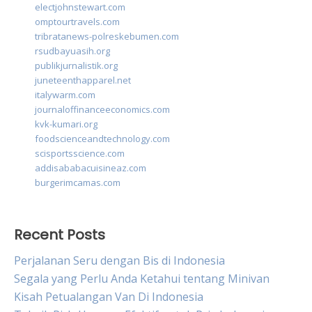
electjohnstewart.com
omptourtravels.com
tribratanews-polreskebumen.com
rsudbayuasih.org
publikjurnalistik.org
juneteenthapparel.net
italywarm.com
journaloffinanceeconomics.com
kvk-kumari.org
foodscienceandtechnology.com
scisportsscience.com
addisababacuisineaz.com
burgerimcamas.com
Recent Posts
Perjalanan Seru dengan Bis di Indonesia
Segala yang Perlu Anda Ketahui tentang Minivan
Kisah Petualangan Van Di Indonesia