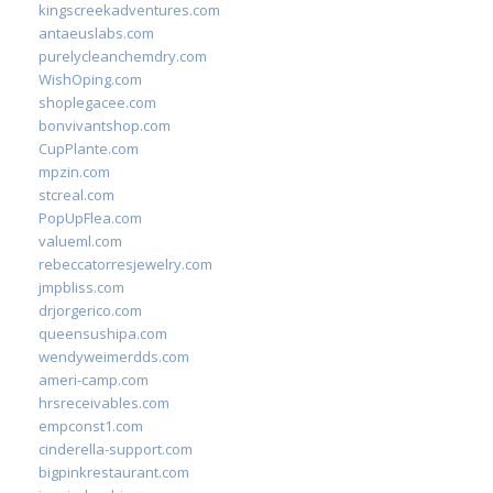
kingscreekadventures.com
antaeuslabs.com
purelycleanchemdry.com
WishOping.com
shoplegacee.com
bonvivantshop.com
CupPlante.com
mpzin.com
stcreal.com
PopUpFlea.com
valueml.com
rebeccatorresjewelry.com
jmpbliss.com
drjorgerico.com
queensushipa.com
wendyweimerdds.com
ameri-camp.com
hrsreceivables.com
empconst1.com
cinderella-support.com
bigpinkrestaurant.com