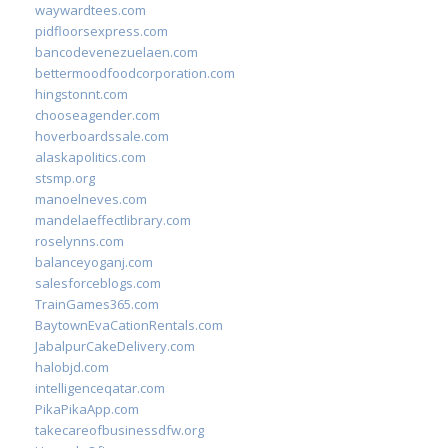
waywardtees.com
pidfloorsexpress.com
bancodevenezuelaen.com
bettermoodfoodcorporation.com
hingstonnt.com
chooseagender.com
hoverboardssale.com
alaskapolitics.com
stsmp.org
manoelneves.com
mandelaeffectlibrary.com
roselynns.com
balanceyoganj.com
salesforceblogs.com
TrainGames365.com
BaytownEvaCationRentals.com
JabalpurCakeDelivery.com
halobjd.com
intelligenceqatar.com
PikaPikaApp.com
takecareofbusinessdfw.org