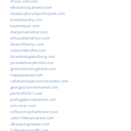
shoes-vert.com
elbotanicopanama.com
shadyoaksrockportrvpark.com
jccoinlaundry.com
kautorepair.com
marjaeswinebar.com
elmazatlanclinton.com
ideacoffeenyc.com
odieschillicothe.com
lacantinitagalesburg.com
pizzadeliverybristol.com
greenstarsmogcheck.com
happypawspl.com
callahansautoservicecenter.com
georgiascornermarket.com
perfectfit24-7.com
portugalprivatedriver.com
von-racer.com
coffeeshopcharleston.com
salon104mainstreet.com
alkaspringswater.com
318mainstreet8h.com