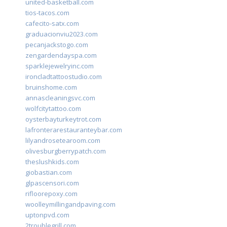
united-basketball.com
tios-tacos.com
cafecito-satx.com
graduacionviu2023.com
pecanjackstogo.com
zengardendayspa.com
sparklejewelryinc.com
ironcladtattoostudio.com
bruinshome.com
annascleaningsvc.com
wolfcitytattoo.com
oysterbayturkeytrot.com
lafronterarestauranteybar.com
lilyandrosetearoom.com
olivesburgberrypatch.com
theslushkids.com
giobastian.com
glpascensori.com
rifloorepoxy.com
woolleymillingandpaving.com
uptonpvd.com
2troublegrill.com