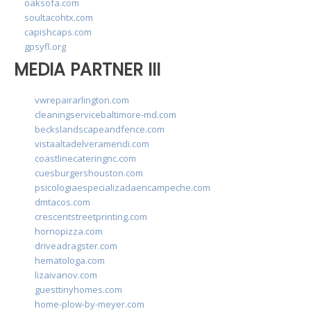
oaksofa.com
soultacohtx.com
capishcaps.com
gpsyfl.org
MEDIA PARTNER III
vwrepairarlington.com
cleaningservicebaltimore-md.com
beckslandscapeandfence.com
vistaaltadelveramendi.com
coastlinecateringnc.com
cuesburgershouston.com
psicologiaespecializadaencampeche.com
dmtacos.com
crescentstreetprinting.com
hornopizza.com
driveadragster.com
hematologa.com
lizaivanov.com
guesttinyhomes.com
home-plow-by-meyer.com