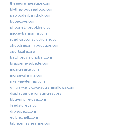
thegeorginaestate.com
blythewoodseafood.com
paolosdelibangkok.com
bobacove.com
phoone24brookfield.com
mickeybarmama.com
roadwayconstructioninc.com
shopdragonflyboutique.com
sportszilla.org
batchprovisionsbar.com
brasserie-gobette.com
musicrearte.com
morseysfarms.com
riverviewtennis.com
official-kelly-toys-squishmallows.com
displaygardenonsuncrest.org
bbq-empire-usa.com
feedstoreva.com
drogopets.com
ediblechalk.com
tabletennisnearme.com