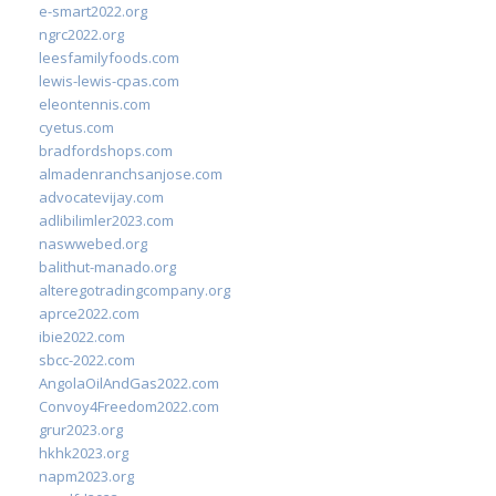
e-smart2022.org
ngrc2022.org
leesfamilyfoods.com
lewis-lewis-cpas.com
eleontennis.com
cyetus.com
bradfordshops.com
almadenranchsanjose.com
advocatevijay.com
adlibilimler2023.com
naswwebed.org
balithut-manado.org
alteregotradingcompany.org
aprce2022.com
ibie2022.com
sbcc-2022.com
AngolaOilAndGas2022.com
Convoy4Freedom2022.com
grur2023.org
hkhk2023.org
napm2023.org