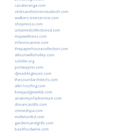
casateranga.com
sticksandstonesstudiooh.com
walkers-treeservice.com
shopmossi.com
untamedcollectivesd.com
mxpwellness.com
infernocanine.com
thepaperhousecollection.com
allisonwillisholley.com
solslite.org
portwayinn.com
djmaddogmusic.com
thesoundarchitects.com
allin1roofing.com
keepjudgewebb.com
anatomyofadventure.com
drivancastillo.com
cmmedspa.com
midletontkd.com
gardensandgrills.com
basilfoodwine.com