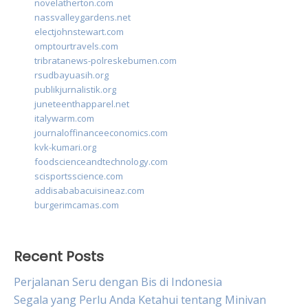
novelatherton.com
nassvalleygardens.net
electjohnstewart.com
omptourtravels.com
tribratanews-polreskebumen.com
rsudbayuasih.org
publikjurnalistik.org
juneteenthapparel.net
italywarm.com
journaloffinanceeconomics.com
kvk-kumari.org
foodscienceandtechnology.com
scisportsscience.com
addisababacuisineaz.com
burgerimcamas.com
Recent Posts
Perjalanan Seru dengan Bis di Indonesia
Segala yang Perlu Anda Ketahui tentang Minivan