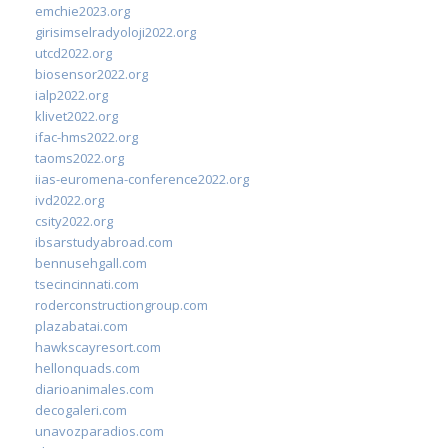
emchie2023.org
girisimselradyoloji2022.org
utcd2022.org
biosensor2022.org
ialp2022.org
klivet2022.org
ifac-hms2022.org
taoms2022.org
iias-euromena-conference2022.org
ivd2022.org
csity2022.org
ibsarstudyabroad.com
bennusehgall.com
tsecincinnati.com
roderconstructiongroup.com
plazabatai.com
hawkscayresort.com
hellonquads.com
diarioanimales.com
decogaleri.com
unavozparadios.com