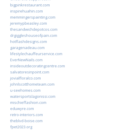
bigpinkrestaurant.com
inspirehuahin.com
memmingerspainting.com
jeremypbeasley.com
thesandwichdepotcos.com
drgiggleshouseofpain.com
hotflashdesigns.com
garagenadeau.com
lifestylechauffeurservice.com
EverNewNails.com
insideoutdecoratingcentre.com
salvatoresinpoint.com
jovialfloralco.com
johnlscotthometeam.com
u-seehomes.com
watersportslagonissi.com
mischieffashion.com
eduwyre.com
retro-interiors.com
theblvd-boise.com
fpet2023.org