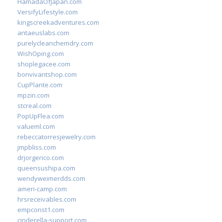
HamadaOfJapan.com
VersifyLifestyle.com
kingscreekadventures.com
antaeuslabs.com
purelycleanchemdry.com
WishOping.com
shoplegacee.com
bonvivantshop.com
CupPlante.com
mpzin.com
stcreal.com
PopUpFlea.com
valueml.com
rebeccatorresjewelry.com
jmpbliss.com
drjorgerico.com
queensushipa.com
wendyweimerdds.com
ameri-camp.com
hrsreceivables.com
empconst1.com
cinderella-support.com