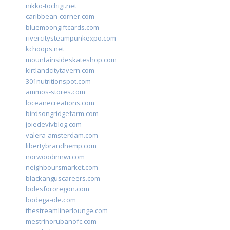
nikko-tochigi.net
caribbean-corner.com
bluemoongiftcards.com
rivercitysteampunkexpo.com
kchoops.net
mountainsideskateshop.com
kirtlandcitytavern.com
301nutritionspot.com
ammos-stores.com
loceanecreations.com
birdsongridgefarm.com
joiedevivblog.com
valera-amsterdam.com
libertybrandhemp.com
norwoodinnwi.com
neighboursmarket.com
blackanguscareers.com
bolesfororegon.com
bodega-ole.com
thestreamlinerlounge.com
mestrinorubanofc.com