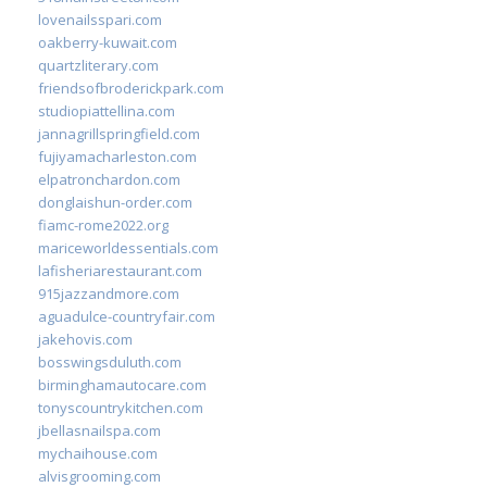
lovenailsspari.com
oakberry-kuwait.com
quartzliterary.com
friendsofbroderickpark.com
studiopiattellina.com
jannagrillspringfield.com
fujiyamacharleston.com
elpatronchardon.com
donglaishun-order.com
fiamc-rome2022.org
mariceworldessentials.com
lafisheriarestaurant.com
915jazzandmore.com
aguadulce-countryfair.com
jakehovis.com
bosswingsduluth.com
birminghamautocare.com
tonyscountrykitchen.com
jbellasnailspa.com
mychaihouse.com
alvisgrooming.com