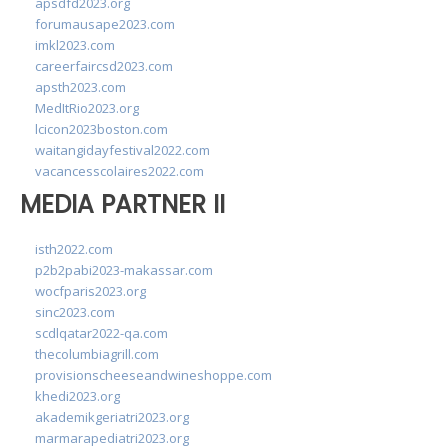
apsdfd2023.org
forumausape2023.com
imkl2023.com
careerfaircsd2023.com
apsth2023.com
MedItRio2023.org
lcicon2023boston.com
waitangidayfestival2022.com
vacancesscolaires2022.com
MEDIA PARTNER II
isth2022.com
p2b2pabi2023-makassar.com
wocfparis2023.org
sinc2023.com
scdlqatar2022-qa.com
thecolumbiagrill.com
provisionscheeseandwineshoppe.com
khedi2023.org
akademikgeriatri2023.org
marmarapediatri2023.org