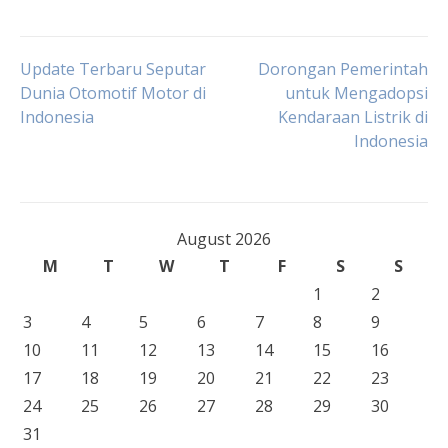
Post
Update Terbaru Seputar
Dorongan Pemerintah
Dunia Otomotif Motor di
untuk Mengadopsi
Indonesia
Kendaraan Listrik di
navigation
Indonesia
August 2026
M
T
W
T
F
S
S
1
2
3
4
5
6
7
8
9
10
11
12
13
14
15
16
17
18
19
20
21
22
23
24
25
26
27
28
29
30
31