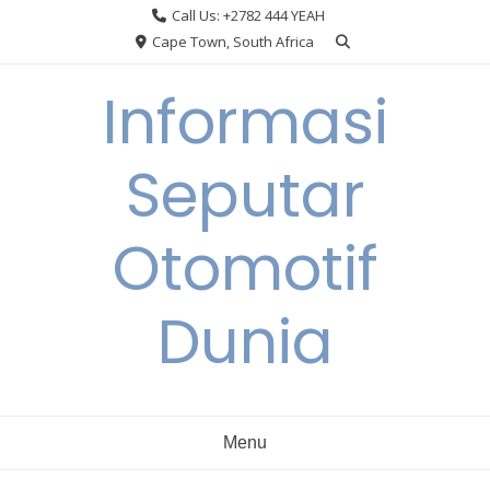
Skip
Call Us: +2782 444 YEAH
to
Cape Town, South Africa
content
Informasi
Seputar
Otomotif
Dunia
Menu