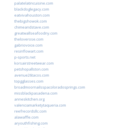
palatelatincuisine.com
blackdoglegacy.com
eatvivahouston.com
thebigshowok.com
chimeandstave.com
greatwallseafoodny.com
theloverose.com
gabriovoice.com
resinflowart.com
p-sports.net
korsairstreetwear.com
petshopallston.com
avenue26tacos.com
topgglasses.com
broadmoornailsspacoloradosprings.com
missblackpasadena.com
anneskitchen.org
valenciamarketytaqueria.com
reefrecordsllc.com
alawaffle.com
aryouthfishing.com