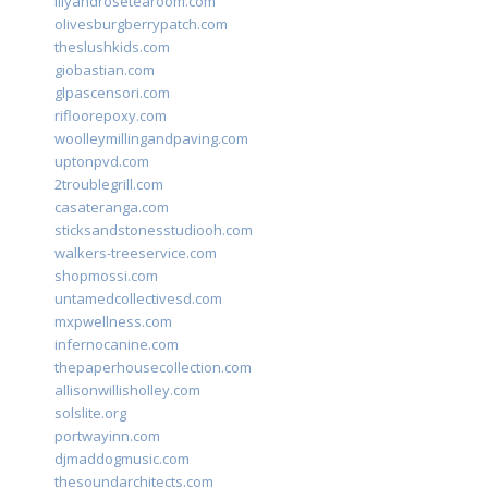
lilyandrosetearoom.com
olivesburgberrypatch.com
theslushkids.com
giobastian.com
glpascensori.com
rifloorepoxy.com
woolleymillingandpaving.com
uptonpvd.com
2troublegrill.com
casateranga.com
sticksandstonesstudiooh.com
walkers-treeservice.com
shopmossi.com
untamedcollectivesd.com
mxpwellness.com
infernocanine.com
thepaperhousecollection.com
allisonwillisholley.com
solslite.org
portwayinn.com
djmaddogmusic.com
thesoundarchitects.com