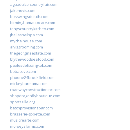
aguadulce-countryfair.com
jakehovis.com
bosswingsduluth.com
birminghamautocare.com
tonyscountrykitchen.com
jbellasnailspa.com
mychaihouse.com
alvisgrooming.com
thegeorginaestate.com
blythewoodseafood.com
paolosdelibangkok.com
bobacove.com
phoone24brookfield.com
mickeybarmama.com
roadwayconstructioninc.com
shopdragonflyboutique.com
sportszilla.org
batchprovisionsbar.com
brasserie-gobette.com
musicrearte.com
morseysfarms.com