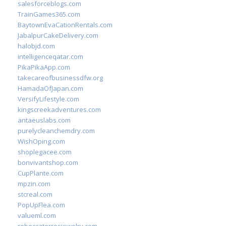
salesforceblogs.com
TrainGames365.com
BaytownEvaCationRentals.com
JabalpurCakeDelivery.com
halobjd.com
intelligenceqatar.com
PikaPikaApp.com
takecareofbusinessdfw.org
HamadaOfJapan.com
VersifyLifestyle.com
kingscreekadventures.com
antaeuslabs.com
purelycleanchemdry.com
WishOping.com
shoplegacee.com
bonvivantshop.com
CupPlante.com
mpzin.com
stcreal.com
PopUpFlea.com
valueml.com