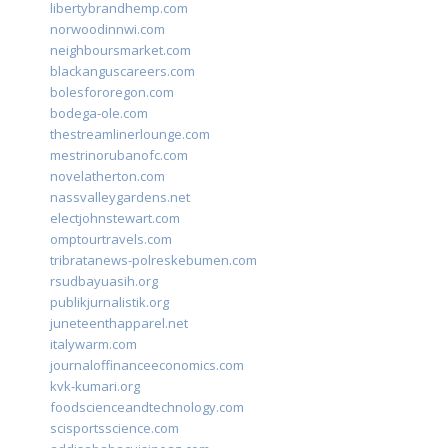
libertybrandhemp.com
norwoodinnwi.com
neighboursmarket.com
blackanguscareers.com
bolesfororegon.com
bodega-ole.com
thestreamlinerlounge.com
mestrinorubanofc.com
novelatherton.com
nassvalleygardens.net
electjohnstewart.com
omptourtravels.com
tribratanews-polreskebumen.com
rsudbayuasih.org
publikjurnalistik.org
juneteenthapparel.net
italywarm.com
journaloffinanceeconomics.com
kvk-kumari.org
foodscienceandtechnology.com
scisportsscience.com