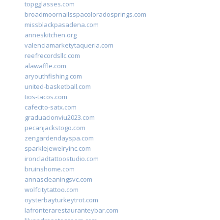
topgglasses.com
broadmoornailsspacoloradosprings.com
missblackpasadena.com
anneskitchen.org
valenciamarketytaqueria.com
reefrecordsllc.com
alawaffle.com
aryouthfishing.com
united-basketball.com
tios-tacos.com
cafecito-satx.com
graduacionviu2023.com
pecanjackstogo.com
zengardendayspa.com
sparklejewelryinc.com
ironcladtattoostudio.com
bruinshome.com
annascleaningsvc.com
wolfcitytattoo.com
oysterbayturkeytrot.com
lafronterarestauranteybar.com