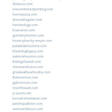
dmtacos.com
crescentstreetprinting.com
hornopizza.com
driveadragster.com
hematologa.com
lizaivanov.com
guesttinyhomes.com
home-plow-by-meyer.com
palatelatincuisine.com
blackdoglegacy.com
eatvivahouston.com
thebigshowok.com
chimeandstave.com
greatwallseafoodny.com
theloverose.com
gabriovoice.com
resinflowart.com
p-sports.net
korsairstreetwear.com
petshopallston.com
avenue26tacos.com