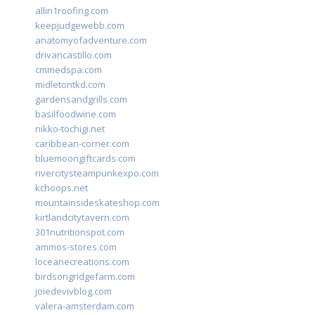
allin1roofing.com
keepjudgewebb.com
anatomyofadventure.com
drivancastillo.com
cmmedspa.com
midletontkd.com
gardensandgrills.com
basilfoodwine.com
nikko-tochigi.net
caribbean-corner.com
bluemoongiftcards.com
rivercitysteampunkexpo.com
kchoops.net
mountainsideskateshop.com
kirtlandcitytavern.com
301nutritionspot.com
ammos-stores.com
loceanecreations.com
birdsongridgefarm.com
joiedevivblog.com
valera-amsterdam.com