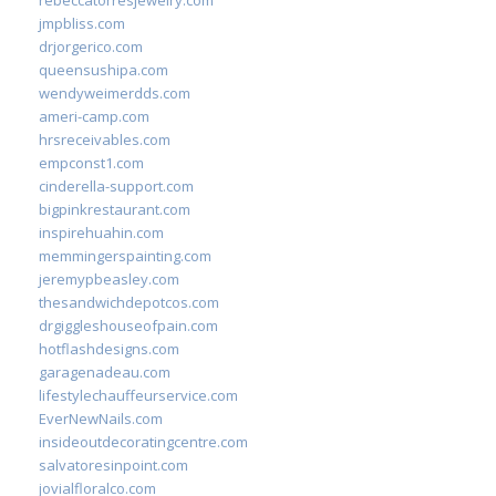
rebeccatorresjewelry.com
jmpbliss.com
drjorgerico.com
queensushipa.com
wendyweimerdds.com
ameri-camp.com
hrsreceivables.com
empconst1.com
cinderella-support.com
bigpinkrestaurant.com
inspirehuahin.com
memmingerspainting.com
jeremypbeasley.com
thesandwichdepotcos.com
drgiggleshouseofpain.com
hotflashdesigns.com
garagenadeau.com
lifestylechauffeurservice.com
EverNewNails.com
insideoutdecoratingcentre.com
salvatoresinpoint.com
jovialfloralco.com