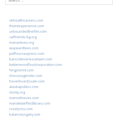
for:
okhealthcareers.com
theintexperience.com
unboundedthefilm.com
catfriends-bg.org
marianlives.org
waywardtees.com
pidfloorsexpress.com
bancodevenezuelaen.com
bettermoodfoodcorporation.com
hingstonnt.com
chooseagender.com
hoverboardssale.com
alaskapolitics.com
stsmp.org
manoelneves.com
mandelaeffectlibrary.com
roselynns.com
balanceyoganj.com