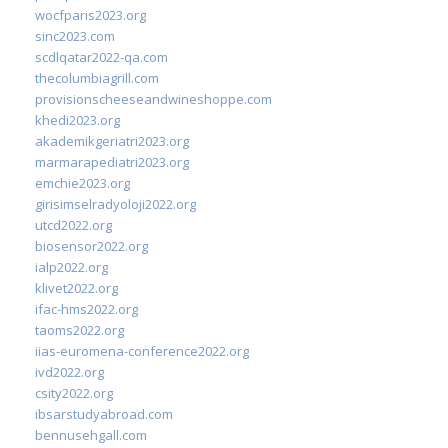
wocfparis2023.org
sinc2023.com
scdlqatar2022-qa.com
thecolumbiagrill.com
provisionscheeseandwineshoppe.com
khedi2023.org
akademikgeriatri2023.org
marmarapediatri2023.org
emchie2023.org
girisimselradyoloji2022.org
utcd2022.org
biosensor2022.org
ialp2022.org
klivet2022.org
ifac-hms2022.org
taoms2022.org
iias-euromena-conference2022.org
ivd2022.org
csity2022.org
ibsarstudyabroad.com
bennusehgall.com