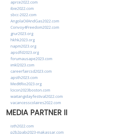
aprce2022.com
ibie2022.com
sbcc-2022.com
AngolaOilAndGas2022.com
Convoy4Freedom2022.com
grur2023.org
hkhk2023.org
napm2023.org
apsdfd2023.org
forumausape2023.com
imkl2023.com
careerfaircsd2023.com
apsth2023.com
MedItRio2023.org
lcicon2023boston.com
waitangidayfestival2022.com
vacancesscolaires2022.com
MEDIA PARTNER II
isth2022.com
p2b2pabi2023-makassar.com