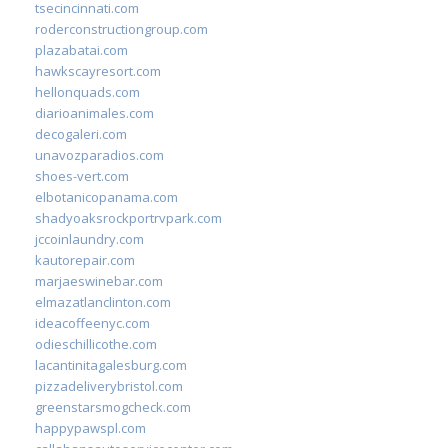
tsecincinnati.com
roderconstructiongroup.com
plazabatai.com
hawkscayresort.com
hellonquads.com
diarioanimales.com
decogaleri.com
unavozparadios.com
shoes-vert.com
elbotanicopanama.com
shadyoaksrockportrvpark.com
jccoinlaundry.com
kautorepair.com
marjaeswinebar.com
elmazatlanclinton.com
ideacoffeenyc.com
odieschillicothe.com
lacantinitagalesburg.com
pizzadeliverybristol.com
greenstarsmogcheck.com
happypawspl.com