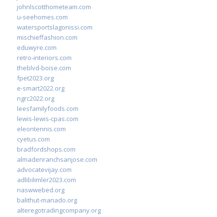
johnlscotthometeam.com
u-seehomes.com
watersportslagonissi.com
mischieffashion.com
eduwyre.com
retro-interiors.com
theblvd-boise.com
fpet2023.org
e-smart2022.org
ngrc2022.org
leesfamilyfoods.com
lewis-lewis-cpas.com
eleontennis.com
cyetus.com
bradfordshops.com
almadenranchsanjose.com
advocatevijay.com
adlibilimler2023.com
naswwebed.org
balithut-manado.org
alteregotradingcompany.org