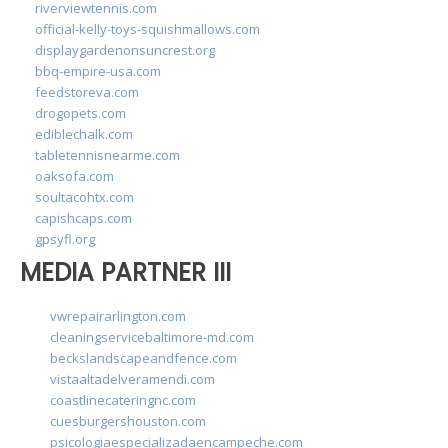
riverviewtennis.com
official-kelly-toys-squishmallows.com
displaygardenonsuncrest.org
bbq-empire-usa.com
feedstoreva.com
drogopets.com
ediblechalk.com
tabletennisnearme.com
oaksofa.com
soultacohtx.com
capishcaps.com
gpsyfl.org
MEDIA PARTNER III
vwrepairarlington.com
cleaningservicebaltimore-md.com
beckslandscapeandfence.com
vistaaltadelveramendi.com
coastlinecateringnc.com
cuesburgershouston.com
psicologiaespecializadaencampeche.com