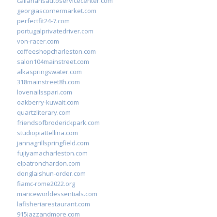
callahansautoservicecenter.com
georgiascornermarket.com
perfectfit24-7.com
portugalprivatedriver.com
von-racer.com
coffeeshopcharleston.com
salon104mainstreet.com
alkaspringswater.com
318mainstreet8h.com
lovenailsspari.com
oakberry-kuwait.com
quartzliterary.com
friendsofbroderickpark.com
studiopiattellina.com
jannagrillspringfield.com
fujiyamacharleston.com
elpatronchardon.com
donglaishun-order.com
fiamc-rome2022.org
mariceworldessentials.com
lafisheriarestaurant.com
915jazzandmore.com