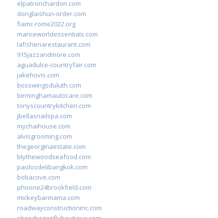
elpatronchardon.com
donglaishun-order.com
fiamc-rome2022.org
mariceworldessentials.com
lafisheriarestaurant.com
915jazzandmore.com
aguadulce-countryfair.com
jakehovis.com
bosswingsduluth.com
birminghamautocare.com
tonyscountrykitchen.com
jbellasnailspa.com
mychaihouse.com
alvisgrooming.com
thegeorginaestate.com
blythewoodseafood.com
paolosdelibangkok.com
bobacove.com
phoone24brookfield.com
mickeybarmama.com
roadwayconstructioninc.com
shopdragonflyboutique.com