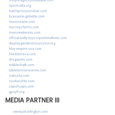
sportszilla.org
batchprovisionsbar.com
brasserie-gobette.com
musicrearte.com
morseysfarms.com
riverviewtennis.com
official-kelly-toys-squishmallows.com
displaygardenonsuncrest.org
bbq-empire-usa.com
feedstoreva.com
drogopets.com
ediblechalk.com
tabletennisnearme.com
oaksofa.com
soultacohtx.com
capishcaps.com
gpsyfl.org
MEDIA PARTNER III
vwrepairarlington.com