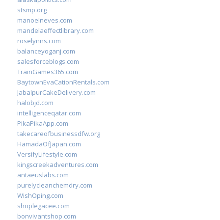
stsmp.org
manoelneves.com
mandelaeffectlibrary.com
roselynns.com
balanceyoganj.com
salesforceblogs.com
TrainGames365.com
BaytownEvaCationRentals.com
JabalpurCakeDelivery.com
halobjd.com
intelligenceqatar.com
PikaPikaApp.com
takecareofbusinessdfw.org
HamadaOfJapan.com
VersifyLifestyle.com
kingscreekadventures.com
antaeuslabs.com
purelycleanchemdry.com
WishOping.com
shoplegacee.com
bonvivantshop.com