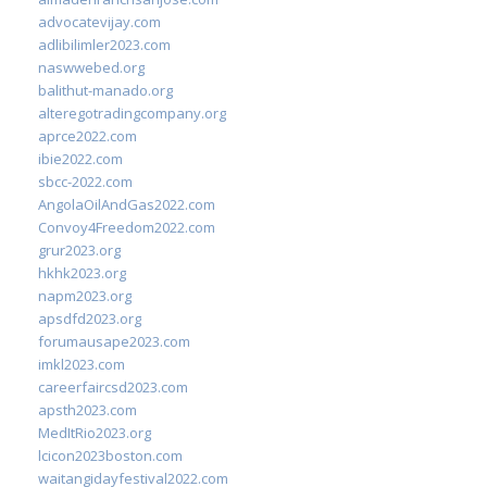
advocatevijay.com
adlibilimler2023.com
naswwebed.org
balithut-manado.org
alteregotradingcompany.org
aprce2022.com
ibie2022.com
sbcc-2022.com
AngolaOilAndGas2022.com
Convoy4Freedom2022.com
grur2023.org
hkhk2023.org
napm2023.org
apsdfd2023.org
forumausape2023.com
imkl2023.com
careerfaircsd2023.com
apsth2023.com
MedItRio2023.org
lcicon2023boston.com
waitangidayfestival2022.com