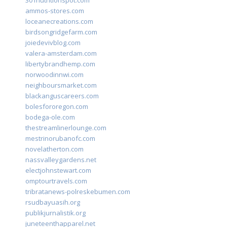
301nutritionspot.com
ammos-stores.com
loceanecreations.com
birdsongridgefarm.com
joiedevivblog.com
valera-amsterdam.com
libertybrandhemp.com
norwoodinnwi.com
neighboursmarket.com
blackanguscareers.com
bolesfororegon.com
bodega-ole.com
thestreamlinerlounge.com
mestrinorubanofc.com
novelatherton.com
nassvalleygardens.net
electjohnstewart.com
omptourtravels.com
tribratanews-polreskebumen.com
rsudbayuasih.org
publikjurnalistik.org
juneteenthapparel.net