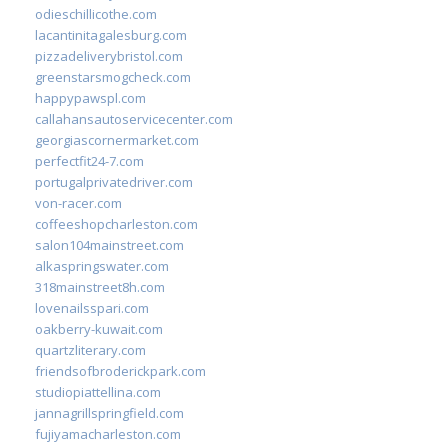
odieschillicothe.com
lacantinitagalesburg.com
pizzadeliverybristol.com
greenstarsmogcheck.com
happypawspl.com
callahansautoservicecenter.com
georgiascornermarket.com
perfectfit24-7.com
portugalprivatedriver.com
von-racer.com
coffeeshopcharleston.com
salon104mainstreet.com
alkaspringswater.com
318mainstreet8h.com
lovenailsspari.com
oakberry-kuwait.com
quartzliterary.com
friendsofbroderickpark.com
studiopiattellina.com
jannagrillspringfield.com
fujiyamacharleston.com