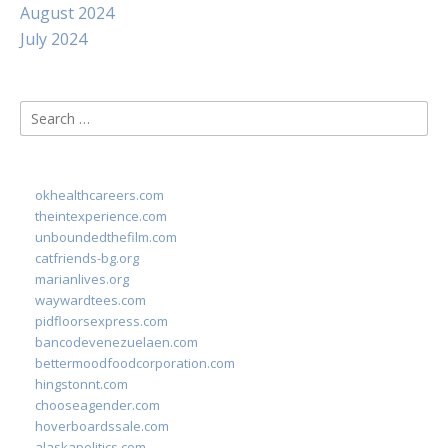
August 2024
July 2024
Search
for:
okhealthcareers.com
theintexperience.com
unboundedthefilm.com
catfriends-bg.org
marianlives.org
waywardtees.com
pidfloorsexpress.com
bancodevenezuelaen.com
bettermoodfoodcorporation.com
hingstonnt.com
chooseagender.com
hoverboardssale.com
alaskapolitics.com