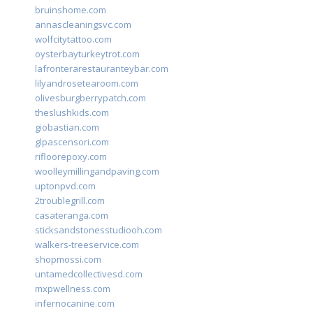
bruinshome.com
annascleaningsvc.com
wolfcitytattoo.com
oysterbayturkeytrot.com
lafronterarestauranteybar.com
lilyandrosetearoom.com
olivesburgberrypatch.com
theslushkids.com
giobastian.com
glpascensori.com
rifloorepoxy.com
woolleymillingandpaving.com
uptonpvd.com
2troublegrill.com
casateranga.com
sticksandstonesstudiooh.com
walkers-treeservice.com
shopmossi.com
untamedcollectivesd.com
mxpwellness.com
infernocanine.com