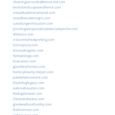
cleaningservicebaltimore-md.com
beckslandscapeandfence.com
vistaaltadelveramendi.com
coastlinecateringnc.com
cuesburgershouston.com
psicologiaespecializadaencampeche.com
dmtacos.com
crescentstreetprinting.com
hornopizza.com
driveadragster.com
hematologa.com
lizaivanov.com
guesttinyhomes.com
home-plow-by-meyer.com
palatelatincuisine.com
blackdoglegacy.com
eatvivahouston.com
thebigshowok.com
chimeandstave.com
greatwallseafoodny.com
theloverose.com