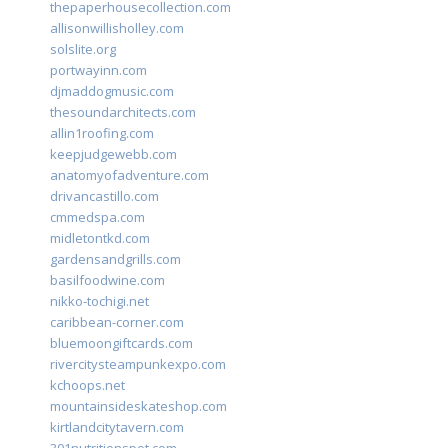
thepaperhousecollection.com
allisonwillisholley.com
solslite.org
portwayinn.com
djmaddogmusic.com
thesoundarchitects.com
allin1roofing.com
keepjudgewebb.com
anatomyofadventure.com
drivancastillo.com
cmmedspa.com
midletontkd.com
gardensandgrills.com
basilfoodwine.com
nikko-tochigi.net
caribbean-corner.com
bluemoongiftcards.com
rivercitysteampunkexpo.com
kchoops.net
mountainsideskateshop.com
kirtlandcitytavern.com