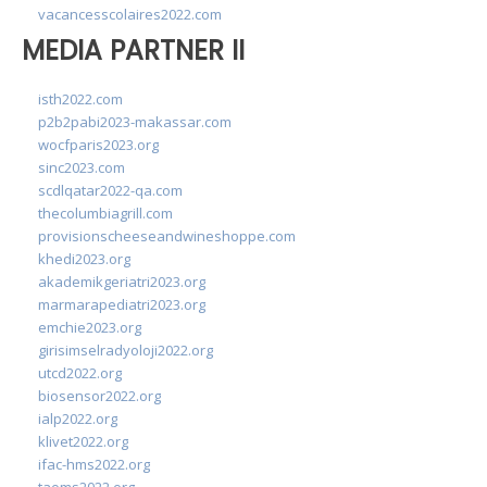
vacancesscolaires2022.com
MEDIA PARTNER II
isth2022.com
p2b2pabi2023-makassar.com
wocfparis2023.org
sinc2023.com
scdlqatar2022-qa.com
thecolumbiagrill.com
provisionscheeseandwineshoppe.com
khedi2023.org
akademikgeriatri2023.org
marmarapediatri2023.org
emchie2023.org
girisimselradyoloji2022.org
utcd2022.org
biosensor2022.org
ialp2022.org
klivet2022.org
ifac-hms2022.org
taoms2022.org