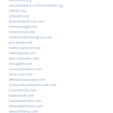
iias-euromena-conference2022.org
ivd2022.org
csity2022.org
ibsarstudyabroad.com
bennusehgall.com
tsecincinnati.com
roderconstructiongroup.com
plazabatai.com
hawkscayresort.com
hellonquads.com
diarioanimales.com
decogaleri.com
unavozparadios.com
shoes-vert.com
elbotanicopanama.com
shadyoaksrockportrvpark.com
jccoinlaundry.com
kautorepair.com
marjaeswinebar.com
elmazatlanclinton.com
ideacoffeenyc.com