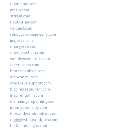
CupPlante.com
mpzin.com
stcreal.com
PopUpFlea.com
valueml.com
rebeccatorresjewelry.com
jmpbliss.com
drjorgerico.com
queensushipa.com
wendyweimerdds.com
ameri-camp.com
hrsreceivables.com
empconst1.com
cinderella-support.com
bigpinkrestaurant.com
inspirehuahin.com
memmingerspainting.com
jeremypbeasley.com
thesandwichdepotcos.com
drgiggleshouseofpain.com
hotflashdesigns.com