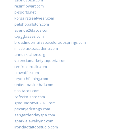
gabriovoice.com
resinflowart.com
p-sports.net
korsairstreetwear.com
petshopallston.com
avenue26tacos.com
topgglasses.com
broadmoornailsspacoloradosprings.com
missblackpasadena.com
anneskitchen.org
valenciamarketytaqueria.com
reefrecordsllc.com
alawaffle.com
aryouthfishing.com
united-basketball.com
tios-tacos.com
cafecito-satx.com
graduacionviu2023.com
pecanjackstogo.com
zengardendayspa.com
sparklejewelryinc.com
ironcladtattoostudio.com