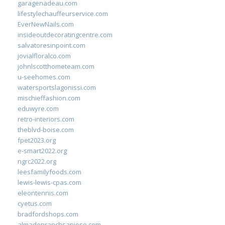
garagenadeau.com
lifestylechauffeurservice.com
EverNewNails.com
insideoutdecoratingcentre.com
salvatoresinpoint.com
jovialfloralco.com
johnlscotthometeam.com
u-seehomes.com
watersportslagonissi.com
mischieffashion.com
eduwyre.com
retro-interiors.com
theblvd-boise.com
fpet2023.org
e-smart2022.org
ngrc2022.org
leesfamilyfoods.com
lewis-lewis-cpas.com
eleontennis.com
cyetus.com
bradfordshops.com
almadenranchsanjose.com