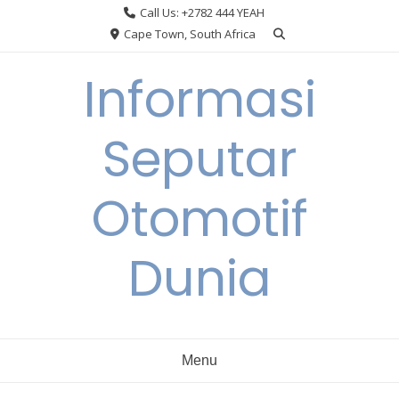
Skip
Call Us: +2782 444 YEAH
to
Cape Town, South Africa
content
Informasi
Seputar
Otomotif
Dunia
Menu