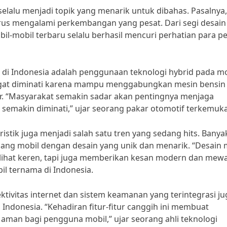
elalu menjadi topik yang menarik untuk dibahas. Pasalnya,
rus mengalami perkembangan yang pesat. Dari segi desain
bil-mobil terbaru selalu berhasil mencuri perhatian para pe
s di Indonesia adalah penggunaan teknologi hybrid pada mo
angat diminati karena mampu menggabungkan mesin bensin
ar. “Masyarakat semakin sadar akan pentingnya menjaga
 semakin diminati,” ujar seorang pakar otomotif terkemuka
ristik juga menjadi salah satu tren yang sedang hits. Banya
ng mobil dengan desain yang unik dan menarik. “Desain 
rlihat keren, tapi juga memberikan kesan modern dan mew
il ternama di Indonesia.
nektivitas internet dan sistem keamanan yang terintegrasi ju
 Indonesia. “Kehadiran fitur-fitur canggih ini membuat
an bagi pengguna mobil,” ujar seorang ahli teknologi