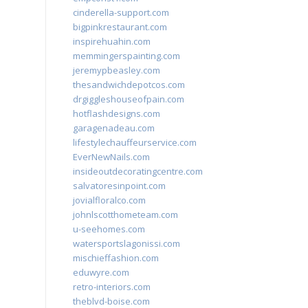
cinderella-support.com
bigpinkrestaurant.com
inspirehuahin.com
memmingerspainting.com
jeremypbeasley.com
thesandwichdepotcos.com
drgiggleshouseofpain.com
hotflashdesigns.com
garagenadeau.com
lifestylechauffeurservice.com
EverNewNails.com
insideoutdecoratingcentre.com
salvatoresinpoint.com
jovialfloralco.com
johnlscotthometeam.com
u-seehomes.com
watersportslagonissi.com
mischieffashion.com
eduwyre.com
retro-interiors.com
theblvd-boise.com