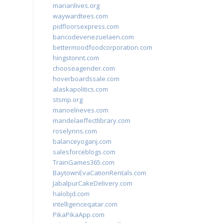
marianlives.org
waywardtees.com
pidfloorsexpress.com
bancodevenezuelaen.com
bettermoodfoodcorporation.com
hingstonnt.com
chooseagender.com
hoverboardssale.com
alaskapolitics.com
stsmp.org
manoelneves.com
mandelaeffectlibrary.com
roselynns.com
balanceyoganj.com
salesforceblogs.com
TrainGames365.com
BaytownEvaCationRentals.com
JabalpurCakeDelivery.com
halobjd.com
intelligenceqatar.com
PikaPikaApp.com