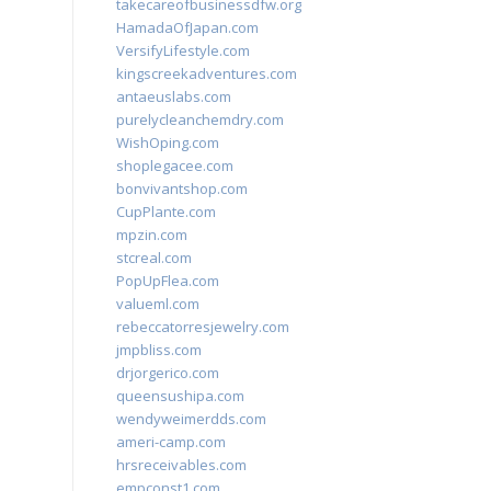
takecareofbusinessdfw.org
HamadaOfJapan.com
VersifyLifestyle.com
kingscreekadventures.com
antaeuslabs.com
purelycleanchemdry.com
WishOping.com
shoplegacee.com
bonvivantshop.com
CupPlante.com
mpzin.com
stcreal.com
PopUpFlea.com
valueml.com
rebeccatorresjewelry.com
jmpbliss.com
drjorgerico.com
queensushipa.com
wendyweimerdds.com
ameri-camp.com
hrsreceivables.com
empconst1.com