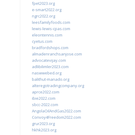
fpet2023.org
e-smart2022.org
ngrc2022.org
leesfamilyfoods.com
lewis-lewis-cpas.com
eleontennis.com
cyetus.com
bradfordshops.com
almadenranchsanjose.com
advocatevijay.com
adlibilimler2023.com
naswwebed.org
balithut-manado.org
alteregotradingcompany.org
aprce2022.com
ibie2022.com
sbcc-2022.com
AngolaOilAndGas2022.com
Convoy4Freedom2022.com
grur2023.org
hkhk2023.org