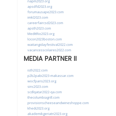
napm2023.org
apsdfd2023.org
forumausape2023.com
imkl2023.com
careerfaircsd2023.com
apsth2023.com
MedItRio2023.org
lcicon2023boston.com
waitangidayfestival2022.com
vacancesscolaires2022.com
MEDIA PARTNER II
isth2022.com
p2b2pabi2023-makassar.com
wocfparis2023.org
sinc2023.com
scdlqatar2022-qa.com
thecolumbiagrill.com
provisionscheeseandwineshoppe.com
khedi2023.org
akademikgeriatri2023.org