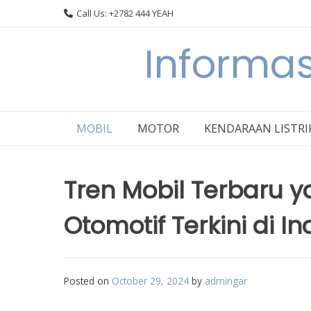
Skip
Call Us: +2782 444 YEAH
to
content
Informas
MOBIL
MOTOR
KENDARAAN LISTRI
Tren Mobil Terbaru y
Otomotif Terkini di I
Posted on
October 29, 2024
by
admingar