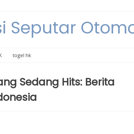
i Seputar Otomo
K
togel hk
ang Sedang Hits: Berita
ndonesia