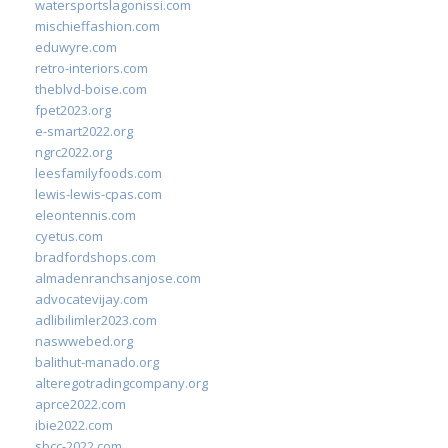
watersportslagonissi.com
mischieffashion.com
eduwyre.com
retro-interiors.com
theblvd-boise.com
fpet2023.org
e-smart2022.org
ngrc2022.org
leesfamilyfoods.com
lewis-lewis-cpas.com
eleontennis.com
cyetus.com
bradfordshops.com
almadenranchsanjose.com
advocatevijay.com
adlibilimler2023.com
naswwebed.org
balithut-manado.org
alteregotradingcompany.org
aprce2022.com
ibie2022.com
sbcc-2022.com