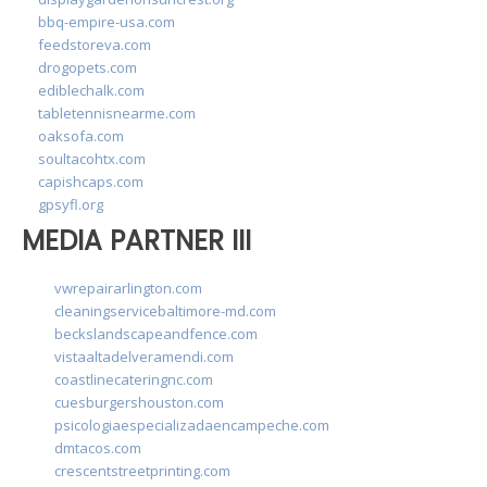
bbq-empire-usa.com
feedstoreva.com
drogopets.com
ediblechalk.com
tabletennisnearme.com
oaksofa.com
soultacohtx.com
capishcaps.com
gpsyfl.org
MEDIA PARTNER III
vwrepairarlington.com
cleaningservicebaltimore-md.com
beckslandscapeandfence.com
vistaaltadelveramendi.com
coastlinecateringnc.com
cuesburgershouston.com
psicologiaespecializadaencampeche.com
dmtacos.com
crescentstreetprinting.com