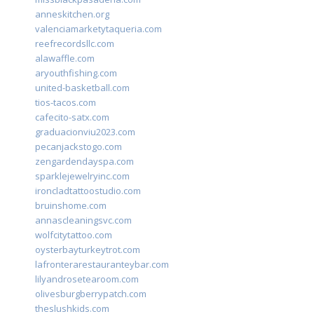
anneskitchen.org
valenciamarketytaqueria.com
reefrecordsllc.com
alawaffle.com
aryouthfishing.com
united-basketball.com
tios-tacos.com
cafecito-satx.com
graduacionviu2023.com
pecanjackstogo.com
zengardendayspa.com
sparklejewelryinc.com
ironcladtattoostudio.com
bruinshome.com
annascleaningsvc.com
wolfcitytattoo.com
oysterbayturkeytrot.com
lafronterarestauranteybar.com
lilyandrosetearoom.com
olivesburgberrypatch.com
theslushkids.com