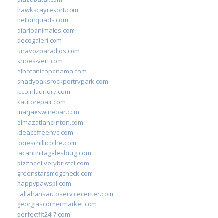
hawkscayresort.com
hellonquads.com
diarioanimales.com
decogaleri.com
unavozparadios.com
shoes-vert.com
elbotanicopanama.com
shadyoaksrockportrvpark.com
jccoinlaundry.com
kautorepair.com
marjaeswinebar.com
elmazatlanclinton.com
ideacoffeenyc.com
odieschillicothe.com
lacantinitagalesburg.com
pizzadeliverybristol.com
greenstarsmogcheck.com
happypawspl.com
callahansautoservicecenter.com
georgiascornermarket.com
perfectfit24-7.com