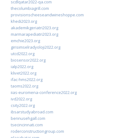
scdlqatar2022-qa.com
thecolumbiagrill.com
provisionscheeseandwineshoppe.com
khedi2023.org
akademikgeriatri2023.org
marmarapediatri2023.org
emchie2023.org
girisimselradyoloji2022.org
utcd2022.org
biosensor2022.org
ialp2022.org
klivet2022.org
ifac-hms2022.org
taoms2022.org
iias-euromena-conference2022.org
ivd2022.org
csity2022.org
ibsarstudyabroad.com
bennusehgall.com
tsecincinnati.com
roderconstructiongroup.com
plazabatai.com