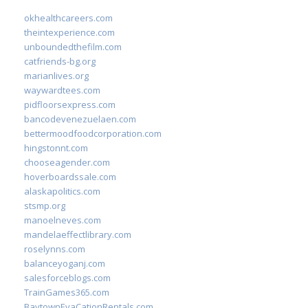
okhealthcareers.com
theintexperience.com
unboundedthefilm.com
catfriends-bg.org
marianlives.org
waywardtees.com
pidfloorsexpress.com
bancodevenezuelaen.com
bettermoodfoodcorporation.com
hingstonnt.com
chooseagender.com
hoverboardssale.com
alaskapolitics.com
stsmp.org
manoelneves.com
mandelaeffectlibrary.com
roselynns.com
balanceyoganj.com
salesforceblogs.com
TrainGames365.com
BaytownEvaCationRentals.com