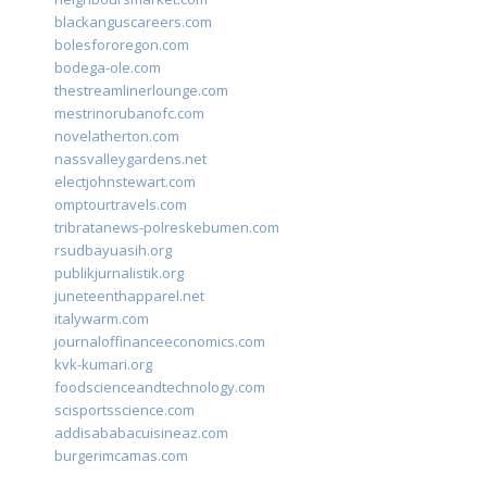
blackanguscareers.com
bolesfororegon.com
bodega-ole.com
thestreamlinerlounge.com
mestrinorubanofc.com
novelatherton.com
nassvalleygardens.net
electjohnstewart.com
omptourtravels.com
tribratanews-polreskebumen.com
rsudbayuasih.org
publikjurnalistik.org
juneteenthapparel.net
italywarm.com
journaloffinanceeconomics.com
kvk-kumari.org
foodscienceandtechnology.com
scisportsscience.com
addisababacuisineaz.com
burgerimcamas.com