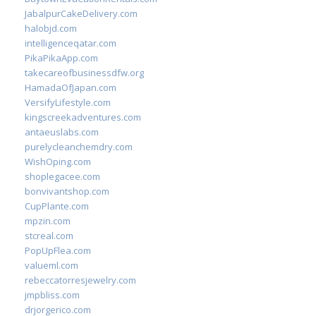
JabalpurCakeDelivery.com
halobjd.com
intelligenceqatar.com
PikaPikaApp.com
takecareofbusinessdfw.org
HamadaOfJapan.com
VersifyLifestyle.com
kingscreekadventures.com
antaeuslabs.com
purelycleanchemdry.com
WishOping.com
shoplegacee.com
bonvivantshop.com
CupPlante.com
mpzin.com
stcreal.com
PopUpFlea.com
valueml.com
rebeccatorresjewelry.com
jmpbliss.com
drjorgerico.com