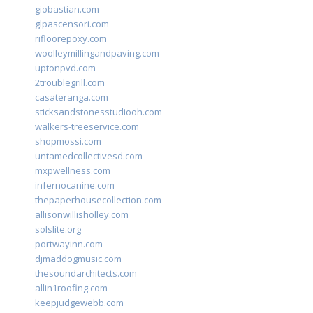
giobastian.com
glpascensori.com
rifloorepoxy.com
woolleymillingandpaving.com
uptonpvd.com
2troublegrill.com
casateranga.com
sticksandstonesstudiooh.com
walkers-treeservice.com
shopmossi.com
untamedcollectivesd.com
mxpwellness.com
infernocanine.com
thepaperhousecollection.com
allisonwillisholley.com
solslite.org
portwayinn.com
djmaddogmusic.com
thesoundarchitects.com
allin1roofing.com
keepjudgewebb.com