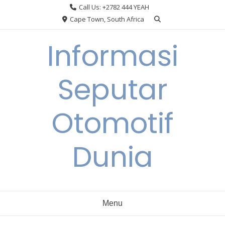
Skip
Call Us: +2782 444 YEAH
to
Cape Town, South Africa
content
Informasi
Seputar
Otomotif
Dunia
Menu