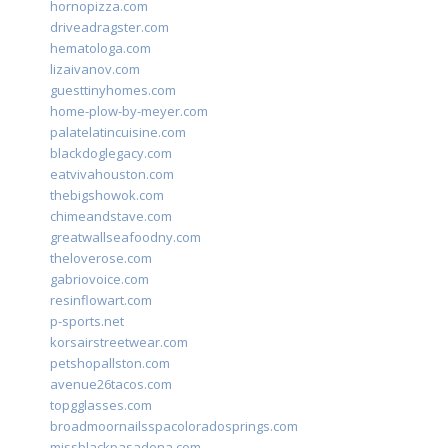
hornopizza.com
driveadragster.com
hematologa.com
lizaivanov.com
guesttinyhomes.com
home-plow-by-meyer.com
palatelatincuisine.com
blackdoglegacy.com
eatvivahouston.com
thebigshowok.com
chimeandstave.com
greatwallseafoodny.com
theloverose.com
gabriovoice.com
resinflowart.com
p-sports.net
korsairstreetwear.com
petshopallston.com
avenue26tacos.com
topgglasses.com
broadmoornailsspacoloradosprings.com
missblackpasadena.com