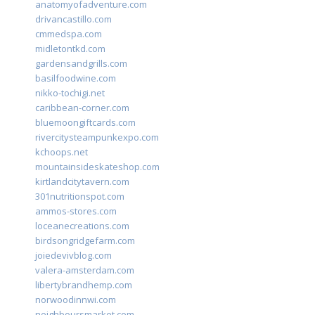
anatomyofadventure.com
drivancastillo.com
cmmedspa.com
midletontkd.com
gardensandgrills.com
basilfoodwine.com
nikko-tochigi.net
caribbean-corner.com
bluemoongiftcards.com
rivercitysteampunkexpo.com
kchoops.net
mountainsideskateshop.com
kirtlandcitytavern.com
301nutritionspot.com
ammos-stores.com
loceanecreations.com
birdsongridgefarm.com
joiedevivblog.com
valera-amsterdam.com
libertybrandhemp.com
norwoodinnwi.com
neighboursmarket.com