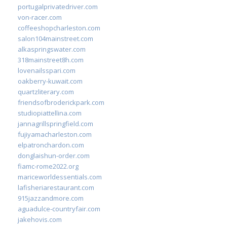
portugalprivatedriver.com
von-racer.com
coffeeshopcharleston.com
salon104mainstreet.com
alkaspringswater.com
318mainstreet8h.com
lovenailsspari.com
oakberry-kuwait.com
quartzliterary.com
friendsofbroderickpark.com
studiopiattellina.com
jannagrillspringfield.com
fujiyamacharleston.com
elpatronchardon.com
donglaishun-order.com
fiamc-rome2022.org
mariceworldessentials.com
lafisheriarestaurant.com
915jazzandmore.com
aguadulce-countryfair.com
jakehovis.com