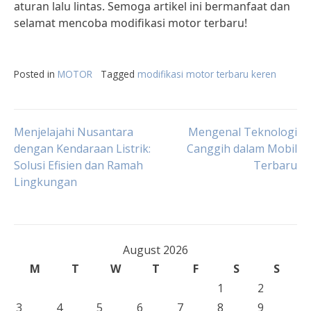
aturan lalu lintas. Semoga artikel ini bermanfaat dan
selamat mencoba modifikasi motor terbaru!
Posted in
MOTOR
Tagged
modifikasi motor terbaru keren
Post
Menjelajahi Nusantara
Mengenal Teknologi
dengan Kendaraan Listrik:
Canggih dalam Mobil
Solusi Efisien dan Ramah
Terbaru
navigation
Lingkungan
August 2026
M
T
W
T
F
S
S
1
2
3
4
5
6
7
8
9