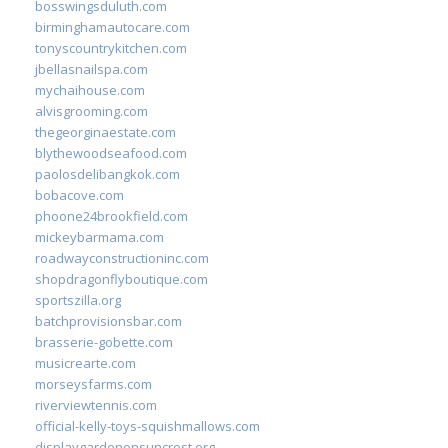
bosswingsduluth.com
birminghamautocare.com
tonyscountrykitchen.com
jbellasnailspa.com
mychaihouse.com
alvisgrooming.com
thegeorginaestate.com
blythewoodseafood.com
paolosdelibangkok.com
bobacove.com
phoone24brookfield.com
mickeybarmama.com
roadwayconstructioninc.com
shopdragonflyboutique.com
sportszilla.org
batchprovisionsbar.com
brasserie-gobette.com
musicrearte.com
morseysfarms.com
riverviewtennis.com
official-kelly-toys-squishmallows.com
displaygardenonsuncrest.org