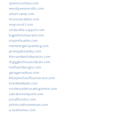
queensushipa.com
wendyweimerdds.com
ameri-camp.com
hrsreceivables.com
empconst1.com
cinderella-support.com
bigpinkrestaurant.com
inspirehuahin.com
memmingerspainting.com
jeremypbeasley.com
thesandwichdepotcos.com
drgiggleshouseofpain.com
hotflashdesigns.com
garagenadeau.com
lifestylechauffeurservice.com
EverNewNails.com
insideoutdecoratingcentre.com
salvatoresinpoint.com
jovialfloralco.com
johnlscotthometeam.com
u-seehomes.com