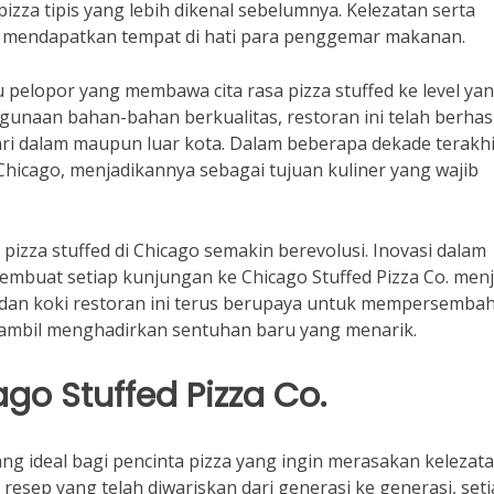
zza tipis yang lebih dikenal sebelumnya. Kelezatan serta
at mendapatkan tempat di hati para penggemar makanan.
u pelopor yang membawa cita rasa pizza stuffed ke level ya
gunaan bahan-bahan berkualitas, restoran ini telah berhasi
ri dalam maupun luar kota. Dalam beberapa dekade terakhi
 Chicago, menjadikannya sebagai tujuan kuliner yang wajib
zza stuffed di Chicago semakin berevolusi. Inovasi dalam
embuat setiap kunjungan ke Chicago Stuffed Pizza Co. menj
k dan koki restoran ini terus berupaya untuk mempersemba
 sambil menghadirkan sentuhan baru yang menarik.
o Stuffed Pizza Co.
ng ideal bagi pencinta pizza yang ingin merasakan kelezat
resep yang telah diwariskan dari generasi ke generasi, set