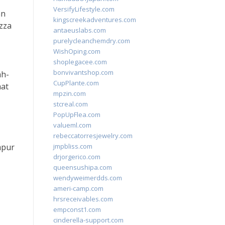
VersifyLifestyle.com
an
kingscreekadventures.com
izza
antaeuslabs.com
purelycleanchemdry.com
WishOping.com
shoplegacee.com
bonvivantshop.com
ah-
CupPlante.com
mat
mpzin.com
stcreal.com
PopUpFlea.com
valueml.com
rebeccatorresjewelry.com
mpur
jmpbliss.com
drjorgerico.com
queensushipa.com
wendyweimerdds.com
ameri-camp.com
hrsreceivables.com
empconst1.com
cinderella-support.com