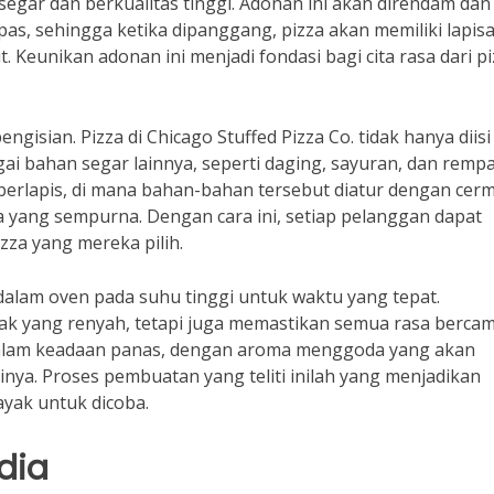
egar dan berkualitas tinggi. Adonan ini akan direndam dan
pas, sehingga ketika dipanggang, pizza akan memiliki lapis
 Keunikan adonan ini menjadi fondasi bagi cita rasa dari p
gisian. Pizza di Chicago Stuffed Pizza Co. tidak hanya diisi
gai bahan segar lainnya, seperti daging, sayuran, dan remp
 berlapis, di mana bahan-bahan tersebut diatur dengan cer
a yang sempurna. Dengan cara ini, setiap pelanggan dapat
izza yang mereka pilih.
g dalam oven pada suhu tinggi untuk waktu yang tepat.
k yang renyah, tetapi juga memastikan semua rasa berca
n dalam keadaan panas, dengan aroma menggoda yang akan
nya. Proses pembuatan yang teliti inilah yang menjadikan
ayak untuk dicoba.
dia