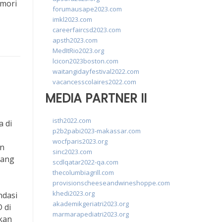
emori
forumausape2023.com
imkl2023.com
careerfaircsd2023.com
apsth2023.com
MedItRio2023.org
lcicon2023boston.com
waitangidayfestival2022.com
vacancesscolaires2022.com
MEDIA PARTNER II
isth2022.com
 di
p2b2pabi2023-makassar.com
wocfparis2023.org
an
sinc2023.com
yang
scdlqatar2022-qa.com
thecolumbiagrill.com
provisionscheeseandwineshoppe.com
khedi2023.org
ndasi
akademikgeriatri2023.org
 di
marmarapediatri2023.org
akan