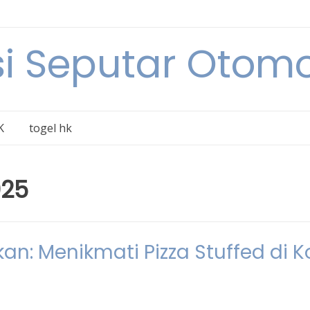
i Seputar Otomo
K
togel hk
025
n: Menikmati Pizza Stuffed di K