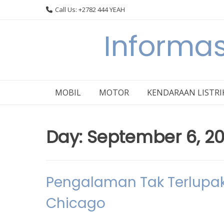
Skip
Call Us: +2782 444 YEAH
to
content
Informas
MOBIL
MOTOR
KENDARAAN LISTRI
Day:
September 6, 2
Pengalaman Tak Terlupaka
Chicago