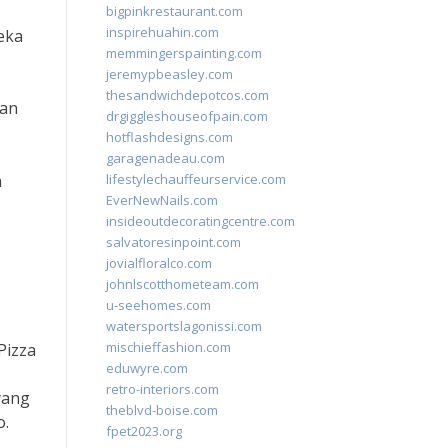
bigpinkrestaurant.com
inspirehuahin.com
eka
memmingerspainting.com
jeremypbeasley.com
thesandwichdepotcos.com
han
drgiggleshouseofpain.com
hotflashdesigns.com
garagenadeau.com
h
lifestylechauffeurservice.com
EverNewNails.com
insideoutdecoratingcentre.com
salvatoresinpoint.com
jovialfloralco.com
johnlscotthometeam.com
u-seehomes.com
watersportslagonissi.com
mischieffashion.com
Pizza
eduwyre.com
retro-interiors.com
yang
theblvd-boise.com
o.
fpet2023.org