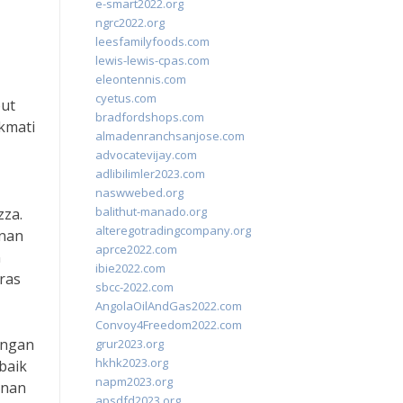
e-smart2022.org
ngrc2022.org
leesfamilyfoods.com
lewis-lewis-cpas.com
eleontennis.com
cyetus.com
but
bradfordshops.com
kmati
almadenranchsanjose.com
advocatevijay.com
adlibilimler2023.com
naswwebed.org
balithut-manado.org
zza.
alteregotradingcompany.org
onan
aprce2022.com
n
ibie2022.com
ras
sbcc-2022.com
AngolaOilAndGas2022.com
Convoy4Freedom2022.com
engan
grur2023.org
hkhk2023.org
baik
napm2023.org
anan
apsdfd2023.org