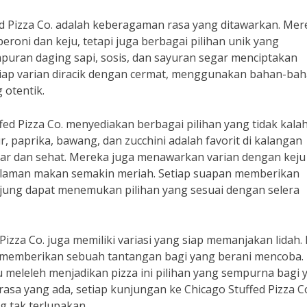
fed Pizza Co. adalah keberagaman rasa yang ditawarkan. Mer
eroni dan keju, tetapi juga berbagai pilihan unik yang
puran daging sapi, sosis, dan sayuran segar menciptakan
iap varian diracik dengan cermat, menggunakan bahan-ba
 otentik.
fed Pizza Co. menyediakan berbagai pilihan yang tidak kala
 paprika, bawang, dan zucchini adalah favorit di kalangan
r dan sehat. Mereka juga menawarkan varian dengan keju
alaman makan semakin meriah. Setiap suapan memberikan
njung dapat menemukan pilihan yang sesuai dengan selera
zza Co. juga memiliki variasi yang siap memanjakan lidah. 
s memberikan sebuah tantangan bagi yang berani mencoba.
meleleh menjadikan pizza ini pilihan yang sempurna bagi 
asa yang ada, setiap kunjungan ke Chicago Stuffed Pizza C
 tak terlupakan.