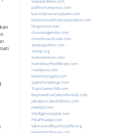
waywardtees.com
pidfloorsexpress.com
bancodevenezuelaen.com
bettermoodfoodcorporation.com
hingstonnt.com
akan
chooseagender.com
an
hoverboardssale.com
an
alaskapolitics.com
mati
stsmp.org
manoelneves.com
mandelaeffectlibrary.com
roselynns.com
balanceyoganj.com
salesforceblogs.com
f
TrainGames365.com
BaytownEvaCationRentals.com
JabalpurCakeDelivery.com
halobjd.com
intelligenceqatar.com
PikaPikaApp.com
takecareofbusinessdfw.org
i
HamadaOfJapan.com