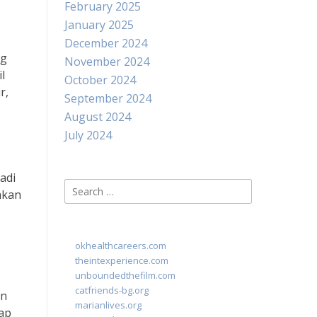
February 2025
January 2025
December 2024
ng
November 2024
l
October 2024
r,
September 2024
August 2024
July 2024
adi
Search
hkan
for:
okhealthcareers.com
theintexperience.com
unboundedthefilm.com
catfriends-bg.org
an
marianlives.org
iap