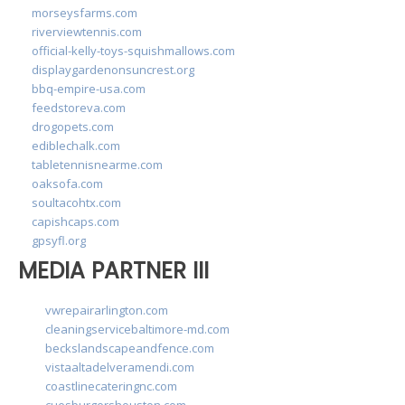
morseysfarms.com
riverviewtennis.com
official-kelly-toys-squishmallows.com
displaygardenonsuncrest.org
bbq-empire-usa.com
feedstoreva.com
drogopets.com
ediblechalk.com
tabletennisnearme.com
oaksofa.com
soultacohtx.com
capishcaps.com
gpsyfl.org
MEDIA PARTNER III
vwrepairarlington.com
cleaningservicebaltimore-md.com
beckslandscapeandfence.com
vistaaltadelveramendi.com
coastlinecateringnc.com