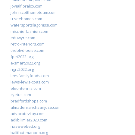
jovialfloralco.com
johnlscotthometeam.com
u-seehomes.com
watersportslagonissi.com
mischieffashion.com
eduwyre.com
retro-interiors.com
theblvd-boise.com
fpet2023.org
e-smart2022.org
ngrc2022.org
leesfamilyfoods.com
lewis-lewis-cpas.com
eleontennis.com
cyetus.com
bradfordshops.com
almadenranchsanjose.com
advocatevijay.com
adlibilimler2023.com
naswwebed.org
balithut-manado.org