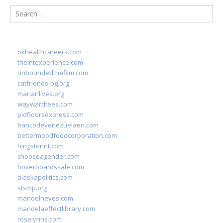
Search
for:
okhealthcareers.com
theintexperience.com
unboundedthefilm.com
catfriends-bg.org
marianlives.org
waywardtees.com
pidfloorsexpress.com
bancodevenezuelaen.com
bettermoodfoodcorporation.com
hingstonnt.com
chooseagender.com
hoverboardssale.com
alaskapolitics.com
stsmp.org
manoelneves.com
mandelaeffectlibrary.com
roselynns.com