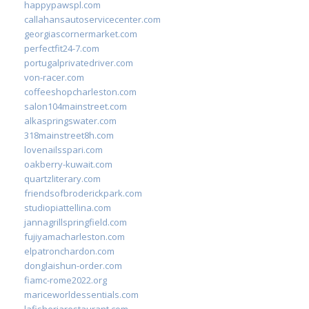
happypawspl.com
callahansautoservicecenter.com
georgiascornermarket.com
perfectfit24-7.com
portugalprivatedriver.com
von-racer.com
coffeeshopcharleston.com
salon104mainstreet.com
alkaspringswater.com
318mainstreet8h.com
lovenailsspari.com
oakberry-kuwait.com
quartzliterary.com
friendsofbroderickpark.com
studiopiattellina.com
jannagrillspringfield.com
fujiyamacharleston.com
elpatronchardon.com
donglaishun-order.com
fiamc-rome2022.org
mariceworldessentials.com
lafisheriarestaurant.com