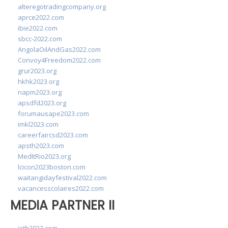
alteregotradingcompany.org
aprce2022.com
ibie2022.com
sbcc-2022.com
AngolaOilAndGas2022.com
Convoy4Freedom2022.com
grur2023.org
hkhk2023.org
napm2023.org
apsdfd2023.org
forumausape2023.com
imkl2023.com
careerfaircsd2023.com
apsth2023.com
MedItRio2023.org
lcicon2023boston.com
waitangidayfestival2022.com
vacancesscolaires2022.com
MEDIA PARTNER II
isth2022.com