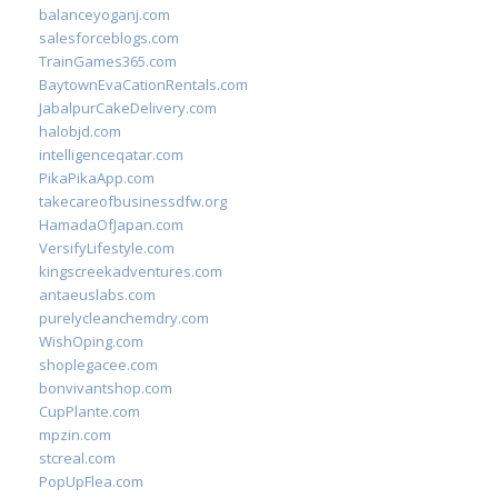
balanceyoganj.com
salesforceblogs.com
TrainGames365.com
BaytownEvaCationRentals.com
JabalpurCakeDelivery.com
halobjd.com
intelligenceqatar.com
PikaPikaApp.com
takecareofbusinessdfw.org
HamadaOfJapan.com
VersifyLifestyle.com
kingscreekadventures.com
antaeuslabs.com
purelycleanchemdry.com
WishOping.com
shoplegacee.com
bonvivantshop.com
CupPlante.com
mpzin.com
stcreal.com
PopUpFlea.com