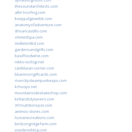
djmaddogmusic.com
thesoundarchitects.com
allin1roofing.com
keepjudgewebb.com
anatomyofadventure.com
drivancastillo.com
cmmedspa.com
midletontkd.com
gardensandgrills.com
basilfoodwine.com
nikko-tochigi.net
caribbean-corner.com
bluemoongiftcards.com
rivercitysteampunkexpo.com
kchoops.net
mountainsideskateshop.com
kirtlandcitytavern.com
301nutritionspot.com
ammos-stores.com
loceanecreations.com
birdsongridgefarm.com
joiedevivblog.com