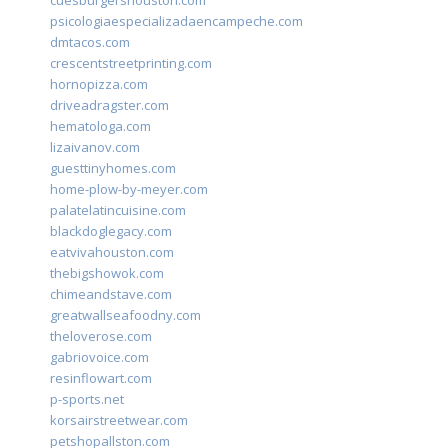
cuesburgershouston.com
psicologiaespecializadaencampeche.com
dmtacos.com
crescentstreetprinting.com
hornopizza.com
driveadragster.com
hematologa.com
lizaivanov.com
guesttinyhomes.com
home-plow-by-meyer.com
palatelatincuisine.com
blackdoglegacy.com
eatvivahouston.com
thebigshowok.com
chimeandstave.com
greatwallseafoodny.com
theloverose.com
gabriovoice.com
resinflowart.com
p-sports.net
korsairstreetwear.com
petshopallston.com