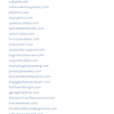
valueml.com
rebeccatorresjewelry.com
jmpbliss.com
drjorgerico.com
queensushipa.com
wendyweimerdds.com
ameri-camp.com
hrsreceivables.com
empconst1.com
cinderella-support.com
bigpinkrestaurant.com
inspirehuahin.com
memmingerspainting.com
jeremypbeasley.com
thesandwichdepotcos.com
drgiggleshouseofpain.com
hotflashdesigns.com
garagenadeau.com
lifestylechauffeurservice.com
EverNewNails.com
insideoutdecoratingcentre.com
salvatoresinpoint.com