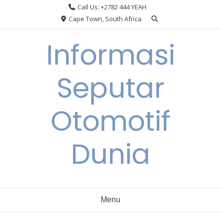
Skip
Call Us: +2782 444 YEAH
to
Cape Town, South Africa
content
Informasi
Seputar
Otomotif
Dunia
Menu