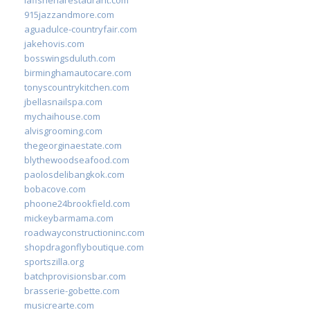
915jazzandmore.com
aguadulce-countryfair.com
jakehovis.com
bosswingsduluth.com
birminghamautocare.com
tonyscountrykitchen.com
jbellasnailspa.com
mychaihouse.com
alvisgrooming.com
thegeorginaestate.com
blythewoodseafood.com
paolosdelibangkok.com
bobacove.com
phoone24brookfield.com
mickeybarmama.com
roadwayconstructioninc.com
shopdragonflyboutique.com
sportszilla.org
batchprovisionsbar.com
brasserie-gobette.com
musicrearte.com