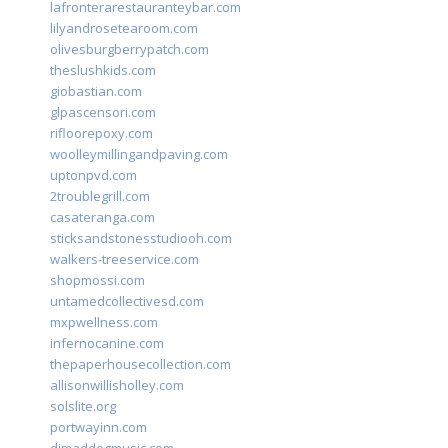
lafronterarestauranteybar.com
lilyandrosetearoom.com
olivesburgberrypatch.com
theslushkids.com
giobastian.com
glpascensori.com
rifloorepoxy.com
woolleymillingandpaving.com
uptonpvd.com
2troublegrill.com
casateranga.com
sticksandstonesstudiooh.com
walkers-treeservice.com
shopmossi.com
untamedcollectivesd.com
mxpwellness.com
infernocanine.com
thepaperhousecollection.com
allisonwillisholley.com
solslite.org
portwayinn.com