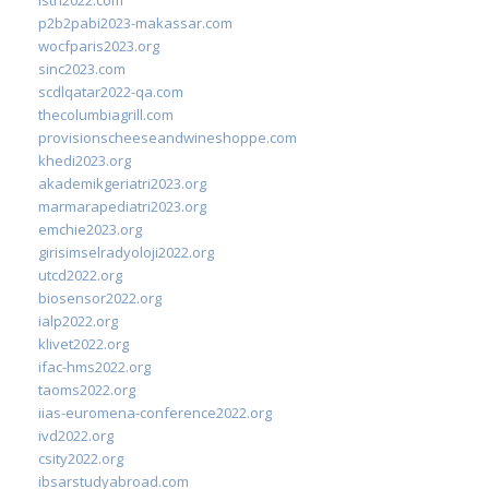
p2b2pabi2023-makassar.com
wocfparis2023.org
sinc2023.com
scdlqatar2022-qa.com
thecolumbiagrill.com
provisionscheeseandwineshoppe.com
khedi2023.org
akademikgeriatri2023.org
marmarapediatri2023.org
emchie2023.org
girisimselradyoloji2022.org
utcd2022.org
biosensor2022.org
ialp2022.org
klivet2022.org
ifac-hms2022.org
taoms2022.org
iias-euromena-conference2022.org
ivd2022.org
csity2022.org
ibsarstudyabroad.com