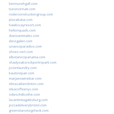
bennusehgall.com
tsecincinnati.com
roderconstructiongroup.com
plazabatai.com
hawkscayresort.com
hellonquads.com
diarioanimales.com
decogaleri.com
unavozparadios.com
shoes-vert.com
elbotanicopanama.com
shadyoaksrockportrvpark.com
jccoinlaundry.com
kautorepair.com
marjaeswinebar.com
elmazatlanclinton.com
ideacoffeenyc.com
odieschillicothe.com
lacantinitagalesburg.com
pizzadeliverybristol.com
greenstarsmogcheck.com