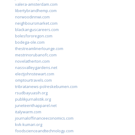
valera-amsterdam.com
libertybrandhemp.com
norwoodinnwi.com
neighboursmarket.com
blackanguscareers.com
bolesfororegon.com
bodega-ole.com
thestreamlinerlounge.com
mestrinorubanofc.com
novelatherton.com
nassvalleygardens.net
electjohnstewart.com
omptourtravels.com
tribratanews-polreskebumen.com
rsudbayuasih.org
publikjurnalistik.org
juneteenthapparel.net
italywarm.com
journaloffinanceeconomics.com
kvk-kumari.org
foodscienceandtechnology.com