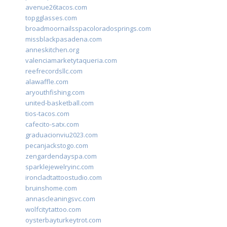
avenue26tacos.com
topgglasses.com
broadmoornailsspacoloradosprings.com
missblackpasadena.com
anneskitchen.org
valenciamarketytaqueria.com
reefrecordsllc.com
alawaffle.com
aryouthfishing.com
united-basketball.com
tios-tacos.com
cafecito-satx.com
graduacionviu2023.com
pecanjackstogo.com
zengardendayspa.com
sparklejewelryinc.com
ironcladtattoostudio.com
bruinshome.com
annascleaningsvc.com
wolfcitytattoo.com
oysterbayturkeytrot.com