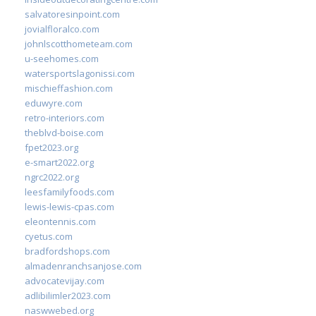
salvatoresinpoint.com
jovialfloralco.com
johnlscotthometeam.com
u-seehomes.com
watersportslagonissi.com
mischieffashion.com
eduwyre.com
retro-interiors.com
theblvd-boise.com
fpet2023.org
e-smart2022.org
ngrc2022.org
leesfamilyfoods.com
lewis-lewis-cpas.com
eleontennis.com
cyetus.com
bradfordshops.com
almadenranchsanjose.com
advocatevijay.com
adlibilimler2023.com
naswwebed.org