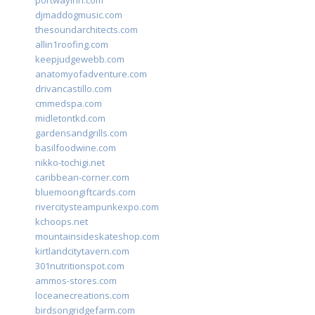
portwayinn.com
djmaddogmusic.com
thesoundarchitects.com
allin1roofing.com
keepjudgewebb.com
anatomyofadventure.com
drivancastillo.com
cmmedspa.com
midletontkd.com
gardensandgrills.com
basilfoodwine.com
nikko-tochigi.net
caribbean-corner.com
bluemoongiftcards.com
rivercitysteampunkexpo.com
kchoops.net
mountainsideskateshop.com
kirtlandcitytavern.com
301nutritionspot.com
ammos-stores.com
loceanecreations.com
birdsongridgefarm.com