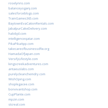
roselynns.com
balanceyoganj.com
salesforceblogs.com
TrainGames365.com
BaytownEvaCationRentals.com
JabalpurCakeDelivery.com
halobjd.com
intelligenceqatar.com
PikaPikaApp.com
takecareofbusinessdfw.org
HamadaOfJapan.com
VersifyLifestyle.com
kingscreekadventures.com
antaeuslabs.com
purelycleanchemdry.com
WishOping.com
shoplegacee.com
bonvivantshop.com
CupPlante.com
mpzin.com
stcreal.com