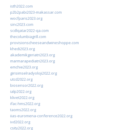
isth2022.com
p2b2pabi2023-makassar.com
wocfparis2023.org
sinc2023.com
scdlqatar2022-qa.com
thecolumbiagrill.com
provisionscheeseandwineshoppe.com
khedi2023.org
akademikgeriatri2023.org
marmarapediatri2023.org
emchie2023.org
girisimselradyoloji2022.org
utcd2022.org
biosensor2022.org
ialp2022.org
klivet2022.org
ifac-hms2022.org
taoms2022.org
iias-euromena-conference2022.org
ivd2022.org
csity2022.org