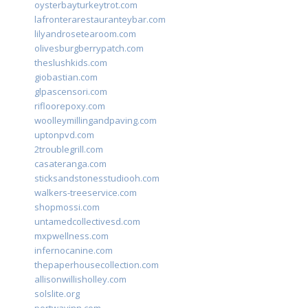
oysterbayturkeytrot.com
lafronterarestauranteybar.com
lilyandrosetearoom.com
olivesburgberrypatch.com
theslushkids.com
giobastian.com
glpascensori.com
rifloorepoxy.com
woolleymillingandpaving.com
uptonpvd.com
2troublegrill.com
casateranga.com
sticksandstonesstudiooh.com
walkers-treeservice.com
shopmossi.com
untamedcollectivesd.com
mxpwellness.com
infernocanine.com
thepaperhousecollection.com
allisonwillisholley.com
solslite.org