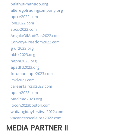
balithut-manado.org
alteregotradingcompany.org
aprce2022.com
ibie2022.com
sbcc-2022.com
AngolaOilAndGas2022.com
Convoy4Freedom2022.com
grur2023.org
hkhk2023.org
napm2023.org
apsdfd2023.org
forumausape2023.com
imkl2023.com
careerfaircsd2023.com
apsth2023.com
MedItRio2023.org
lcicon2023boston.com
waitangidayfestival2022.com
vacancesscolaires2022.com
MEDIA PARTNER II