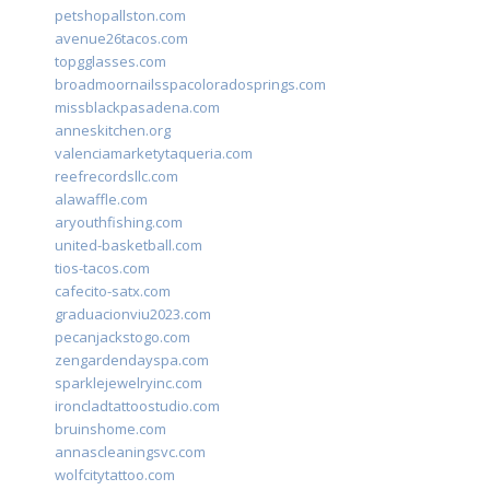
petshopallston.com
avenue26tacos.com
topgglasses.com
broadmoornailsspacoloradosprings.com
missblackpasadena.com
anneskitchen.org
valenciamarketytaqueria.com
reefrecordsllc.com
alawaffle.com
aryouthfishing.com
united-basketball.com
tios-tacos.com
cafecito-satx.com
graduacionviu2023.com
pecanjackstogo.com
zengardendayspa.com
sparklejewelryinc.com
ironcladtattoostudio.com
bruinshome.com
annascleaningsvc.com
wolfcitytattoo.com