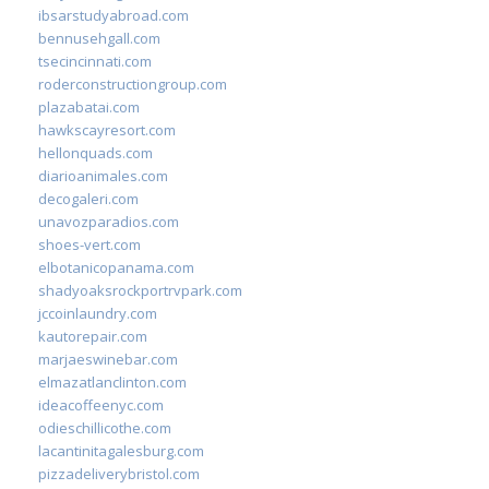
ibsarstudyabroad.com
bennusehgall.com
tsecincinnati.com
roderconstructiongroup.com
plazabatai.com
hawkscayresort.com
hellonquads.com
diarioanimales.com
decogaleri.com
unavozparadios.com
shoes-vert.com
elbotanicopanama.com
shadyoaksrockportrvpark.com
jccoinlaundry.com
kautorepair.com
marjaeswinebar.com
elmazatlanclinton.com
ideacoffeenyc.com
odieschillicothe.com
lacantinitagalesburg.com
pizzadeliverybristol.com