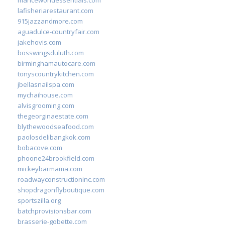
lafisheriarestaurant.com
915jazzandmore.com
aguadulce-countryfair.com
jakehovis.com
bosswingsduluth.com
birminghamautocare.com
tonyscountrykitchen.com
jbellasnailspa.com
mychaihouse.com
alvisgrooming.com
thegeorginaestate.com
blythewoodseafood.com
paolosdelibangkok.com
bobacove.com
phoone24brookfield.com
mickeybarmama.com
roadwayconstructioninc.com
shopdragonflyboutique.com
sportszilla.org
batchprovisionsbar.com
brasserie-gobette.com