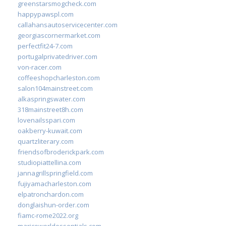
greenstarsmogcheck.com
happypawspl.com
callahansautoservicecenter.com
georgiascornermarket.com
perfectfit24-7.com
portugalprivatedriver.com
von-racer.com
coffeeshopcharleston.com
salon104mainstreet.com
alkaspringswater.com
318mainstreet8h.com
lovenailsspari.com
oakberry-kuwait.com
quartzliterary.com
friendsofbroderickpark.com
studiopiattellina.com
jannagrillspringfield.com
fujiyamacharleston.com
elpatronchardon.com
donglaishun-order.com
fiamc-rome2022.org
mariceworldessentials.com