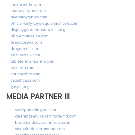
musicrearte.com
morseysfarms.com
riverviewtennis.com
official-kelly-toys-squishmallows.com
displaygardenonsuncrest.org
bbq-empire-usa.com
feedstoreva.com
drogopets.com
ediblechalk.com
tabletennisnearme.com
oaksofa.com
soultacohtx.com
capishcaps.com
gpsyfl.org
MEDIA PARTNER III
vwrepairarlington.com
cleaningservicebaltimore-md.com
beckslandscapeandfence.com
vistaaltadelveramendi.com