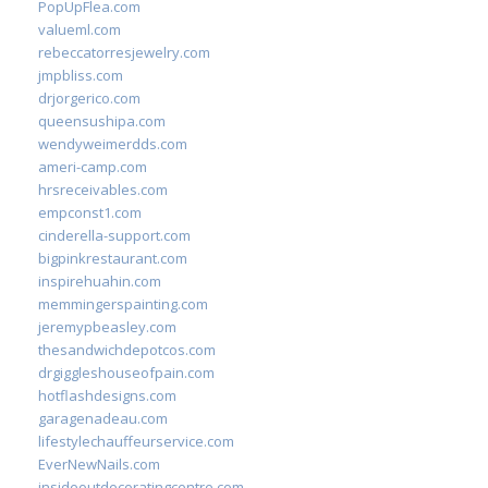
PopUpFlea.com
valueml.com
rebeccatorresjewelry.com
jmpbliss.com
drjorgerico.com
queensushipa.com
wendyweimerdds.com
ameri-camp.com
hrsreceivables.com
empconst1.com
cinderella-support.com
bigpinkrestaurant.com
inspirehuahin.com
memmingerspainting.com
jeremypbeasley.com
thesandwichdepotcos.com
drgiggleshouseofpain.com
hotflashdesigns.com
garagenadeau.com
lifestylechauffeurservice.com
EverNewNails.com
insideoutdecoratingcentre.com