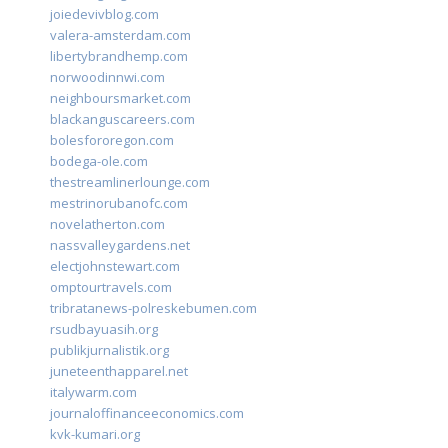
joiedevivblog.com
valera-amsterdam.com
libertybrandhemp.com
norwoodinnwi.com
neighboursmarket.com
blackanguscareers.com
bolesfororegon.com
bodega-ole.com
thestreamlinerlounge.com
mestrinorubanofc.com
novelatherton.com
nassvalleygardens.net
electjohnstewart.com
omptourtravels.com
tribratanews-polreskebumen.com
rsudbayuasih.org
publikjurnalistik.org
juneteenthapparel.net
italywarm.com
journaloffinanceeconomics.com
kvk-kumari.org