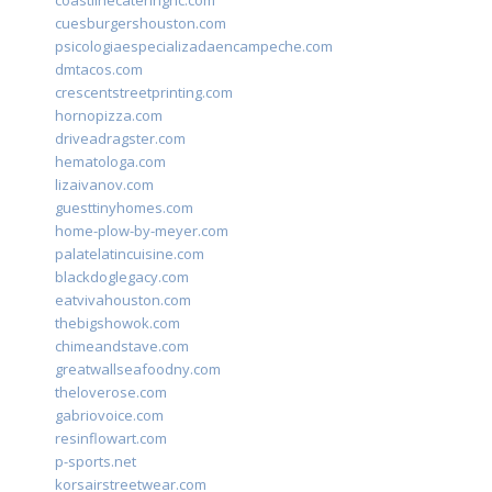
coastlinecateringnc.com
cuesburgershouston.com
psicologiaespecializadaencampeche.com
dmtacos.com
crescentstreetprinting.com
hornopizza.com
driveadragster.com
hematologa.com
lizaivanov.com
guesttinyhomes.com
home-plow-by-meyer.com
palatelatincuisine.com
blackdoglegacy.com
eatvivahouston.com
thebigshowok.com
chimeandstave.com
greatwallseafoodny.com
theloverose.com
gabriovoice.com
resinflowart.com
p-sports.net
korsairstreetwear.com