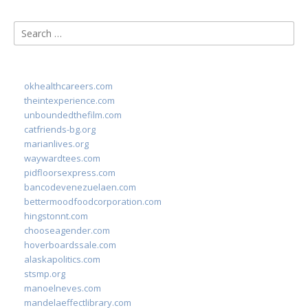
Search
for:
okhealthcareers.com
theintexperience.com
unboundedthefilm.com
catfriends-bg.org
marianlives.org
waywardtees.com
pidfloorsexpress.com
bancodevenezuelaen.com
bettermoodfoodcorporation.com
hingstonnt.com
chooseagender.com
hoverboardssale.com
alaskapolitics.com
stsmp.org
manoelneves.com
mandelaeffectlibrary.com