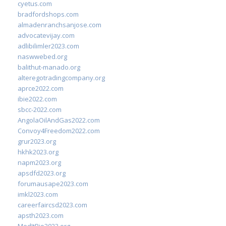
cyetus.com
bradfordshops.com
almadenranchsanjose.com
advocatevijay.com
adlibilimler2023.com
naswwebed.org
balithut-manado.org
alteregotradingcompany.org
aprce2022.com
ibie2022.com
sbcc-2022.com
AngolaOilAndGas2022.com
Convoy4Freedom2022.com
grur2023.org
hkhk2023.org
napm2023.org
apsdfd2023.org
forumausape2023.com
imkl2023.com
careerfaircsd2023.com
apsth2023.com