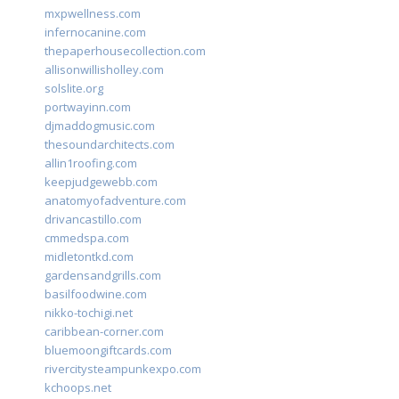
mxpwellness.com
infernocanine.com
thepaperhousecollection.com
allisonwillisholley.com
solslite.org
portwayinn.com
djmaddogmusic.com
thesoundarchitects.com
allin1roofing.com
keepjudgewebb.com
anatomyofadventure.com
drivancastillo.com
cmmedspa.com
midletontkd.com
gardensandgrills.com
basilfoodwine.com
nikko-tochigi.net
caribbean-corner.com
bluemoongiftcards.com
rivercitysteampunkexpo.com
kchoops.net