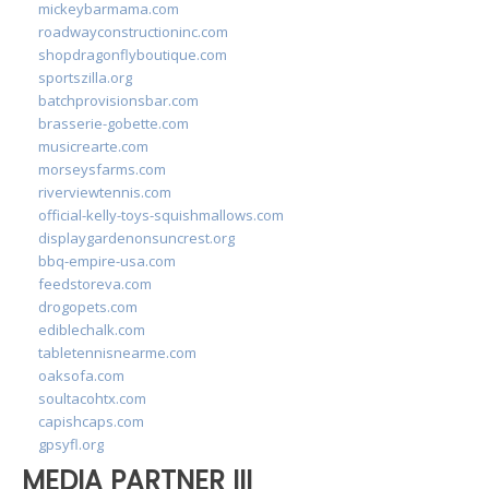
mickeybarmama.com
roadwayconstructioninc.com
shopdragonflyboutique.com
sportszilla.org
batchprovisionsbar.com
brasserie-gobette.com
musicrearte.com
morseysfarms.com
riverviewtennis.com
official-kelly-toys-squishmallows.com
displaygardenonsuncrest.org
bbq-empire-usa.com
feedstoreva.com
drogopets.com
ediblechalk.com
tabletennisnearme.com
oaksofa.com
soultacohtx.com
capishcaps.com
gpsyfl.org
MEDIA PARTNER III