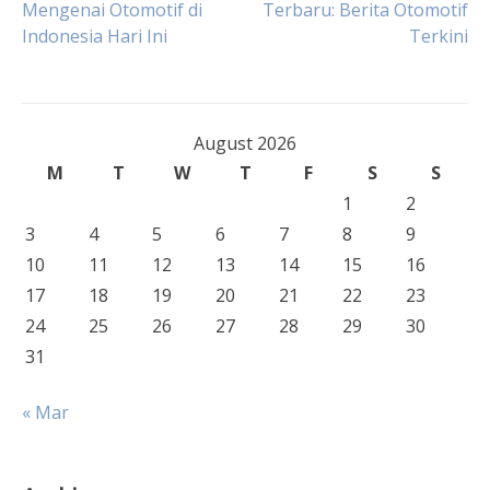
Mengenai Otomotif di
Terbaru: Berita Otomotif
Indonesia Hari Ini
Terkini
navigation
August 2026
M
T
W
T
F
S
S
1
2
3
4
5
6
7
8
9
10
11
12
13
14
15
16
17
18
19
20
21
22
23
24
25
26
27
28
29
30
31
« Mar