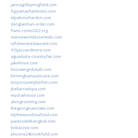
jannagrillspringfield.com
fujiyamacharleston.com
elpatronchardon.com
donglaishun-order.com
fiamc-rome2022.org
mariceworldessentials.com
lafisheriarestaurant.com
915jazzandmore.com
aguadulce-countryfair.com
jakehovis.com
bosswingsduluth.com
birminghamautocare.com
tonyscountrykitchen.com
jbellasnailspa.com
mychaihouse.com
alvisgrooming.com
thegeorginaestate.com
blythewoodseafood.com
paolosdelibangkok.com
bobacove.com
phoone24brookfield.com