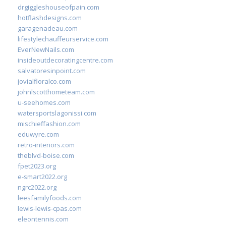
drgiggleshouseofpain.com
hotflashdesigns.com
garagenadeau.com
lifestylechauffeurservice.com
EverNewNails.com
insideoutdecoratingcentre.com
salvatoresinpoint.com
jovialfloralco.com
johnlscotthometeam.com
u-seehomes.com
watersportslagonissi.com
mischieffashion.com
eduwyre.com
retro-interiors.com
theblvd-boise.com
fpet2023.org
e-smart2022.org
ngrc2022.org
leesfamilyfoods.com
lewis-lewis-cpas.com
eleontennis.com