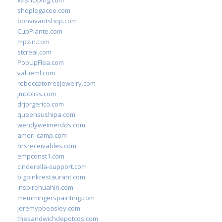
WishOping.com
shoplegacee.com
bonvivantshop.com
CupPlante.com
mpzin.com
stcreal.com
PopUpFlea.com
valueml.com
rebeccatorresjewelry.com
jmpbliss.com
drjorgerico.com
queensushipa.com
wendyweimerdds.com
ameri-camp.com
hrsreceivables.com
empconst1.com
cinderella-support.com
bigpinkrestaurant.com
inspirehuahin.com
memmingerspainting.com
jeremypbeasley.com
thesandwichdepotcos.com