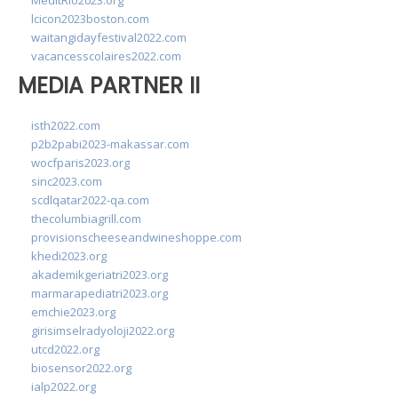
MedItRio2023.org
lcicon2023boston.com
waitangidayfestival2022.com
vacancesscolaires2022.com
MEDIA PARTNER II
isth2022.com
p2b2pabi2023-makassar.com
wocfparis2023.org
sinc2023.com
scdlqatar2022-qa.com
thecolumbiagrill.com
provisionscheeseandwineshoppe.com
khedi2023.org
akademikgeriatri2023.org
marmarapediatri2023.org
emchie2023.org
girisimselradyoloji2022.org
utcd2022.org
biosensor2022.org
ialp2022.org