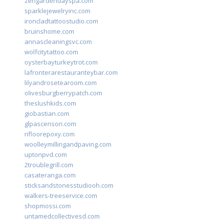
zengardendayspa.com
sparklejewelryinc.com
ironcladtattoostudio.com
bruinshome.com
annascleaningsvc.com
wolfcitytattoo.com
oysterbayturkeytrot.com
lafronterarestauranteybar.com
lilyandrosetearoom.com
olivesburgberrypatch.com
theslushkids.com
giobastian.com
glpascensori.com
rifloorepoxy.com
woolleymillingandpaving.com
uptonpvd.com
2troublegrill.com
casateranga.com
sticksandstonesstudiooh.com
walkers-treeservice.com
shopmossi.com
untamedcollectivesd.com