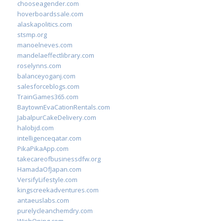
chooseagender.com
hoverboardssale.com
alaskapolitics.com
stsmp.org
manoelneves.com
mandelaeffectlibrary.com
roselynns.com
balanceyoganj.com
salesforceblogs.com
TrainGames365.com
BaytownEvaCationRentals.com
JabalpurCakeDelivery.com
halobjd.com
intelligenceqatar.com
PikaPikaApp.com
takecareofbusinessdfw.org
HamadaOfJapan.com
VersifyLifestyle.com
kingscreekadventures.com
antaeuslabs.com
purelycleanchemdry.com