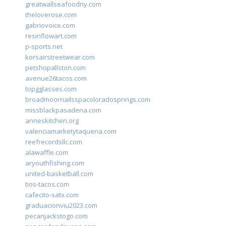
greatwallseafoodny.com
theloverose.com
gabriovoice.com
resinflowart.com
p-sports.net
korsairstreetwear.com
petshopallston.com
avenue26tacos.com
topgglasses.com
broadmoornailsspacoloradosprings.com
missblackpasadena.com
anneskitchen.org
valenciamarketytaqueria.com
reefrecordsllc.com
alawaffle.com
aryouthfishing.com
united-basketball.com
tios-tacos.com
cafecito-satx.com
graduacionviu2023.com
pecanjackstogo.com