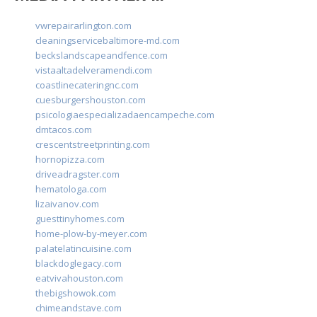
vwrepairarlington.com
cleaningservicebaltimore-md.com
beckslandscapeandfence.com
vistaaltadelveramendi.com
coastlinecateringnc.com
cuesburgershouston.com
psicologiaespecializadaencampeche.com
dmtacos.com
crescentstreetprinting.com
hornopizza.com
driveadragster.com
hematologa.com
lizaivanov.com
guesttinyhomes.com
home-plow-by-meyer.com
palatelatincuisine.com
blackdoglegacy.com
eatvivahouston.com
thebigshowok.com
chimeandstave.com