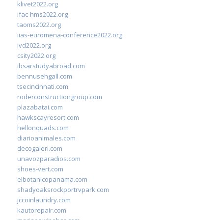
klivet2022.org
ifac-hms2022.org
taoms2022.org
iias-euromena-conference2022.org
ivd2022.org
csity2022.org
ibsarstudyabroad.com
bennusehgall.com
tsecincinnati.com
roderconstructiongroup.com
plazabatai.com
hawkscayresort.com
hellonquads.com
diarioanimales.com
decogaleri.com
unavozparadios.com
shoes-vert.com
elbotanicopanama.com
shadyoaksrockportrvpark.com
jccoinlaundry.com
kautorepair.com