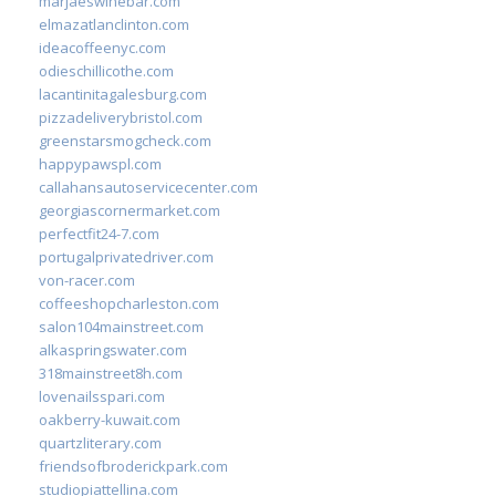
marjaeswinebar.com
elmazatlanclinton.com
ideacoffeenyc.com
odieschillicothe.com
lacantinitagalesburg.com
pizzadeliverybristol.com
greenstarsmogcheck.com
happypawspl.com
callahansautoservicecenter.com
georgiascornermarket.com
perfectfit24-7.com
portugalprivatedriver.com
von-racer.com
coffeeshopcharleston.com
salon104mainstreet.com
alkaspringswater.com
318mainstreet8h.com
lovenailsspari.com
oakberry-kuwait.com
quartzliterary.com
friendsofbroderickpark.com
studiopiattellina.com