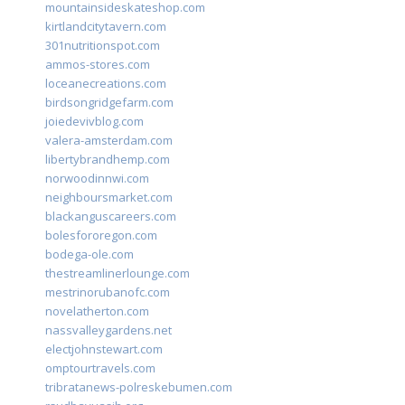
mountainsideskateshop.com
kirtlandcitytavern.com
301nutritionspot.com
ammos-stores.com
loceanecreations.com
birdsongridgefarm.com
joiedevivblog.com
valera-amsterdam.com
libertybrandhemp.com
norwoodinnwi.com
neighboursmarket.com
blackanguscareers.com
bolesfororegon.com
bodega-ole.com
thestreamlinerlounge.com
mestrinorubanofc.com
novelatherton.com
nassvalleygardens.net
electjohnstewart.com
omptourtravels.com
tribratanews-polreskebumen.com