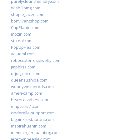
purelycleanchemdry.com
WishOping.com
shoplegacee.com
bonvivantshop.com
CupPlante.com
mpzin.com
stcreal.com
PopUpFlea.com
valueml.com
rebeccatorresjewelry.com
jmpbliss.com
drjorgerico.com
queensushipa.com
wendyweimerdds.com
ameri-camp.com
hrsreceivables.com
empconst1.com
cinderella-support.com
bigpinkrestaurant.com
inspirehuahin.com
memmingerspainting.com
jeremypbeasley.com