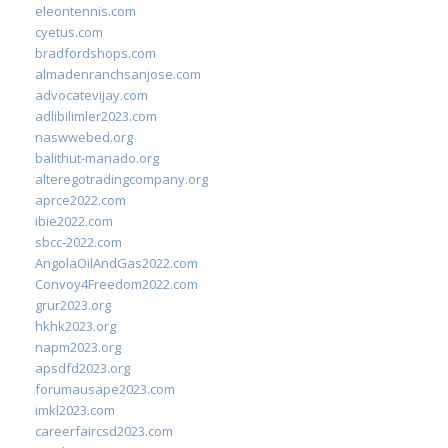
eleontennis.com
cyetus.com
bradfordshops.com
almadenranchsanjose.com
advocatevijay.com
adlibilimler2023.com
naswwebed.org
balithut-manado.org
alteregotradingcompany.org
aprce2022.com
ibie2022.com
sbcc-2022.com
AngolaOilAndGas2022.com
Convoy4Freedom2022.com
grur2023.org
hkhk2023.org
napm2023.org
apsdfd2023.org
forumausape2023.com
imkl2023.com
careerfaircsd2023.com