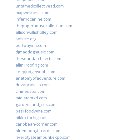
untamedcollectivesd.com
mxpwellness.com
infernocanine.com
thepaperhousecollection.com
allisonwillisholley.com
solslite.org
portwayinn.com
djmaddogmusic.com
thesoundarchitects.com
allin1roofing.com
keepjudgewebb.com
anatomyofadventure.com
drivancastillo.com
cmmedspa.com
midletontkd.com
gardensandgrills.com
basilfoodwine.com
nikko-tochigi.net
caribbean-corner.com
bluemoongiftcards.com
rivercitysteampunkexpo.com