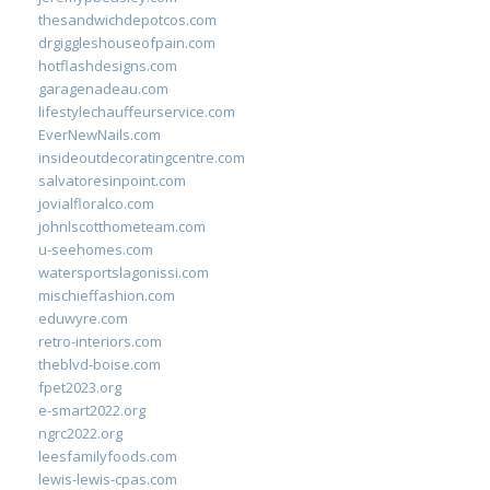
thesandwichdepotcos.com
drgiggleshouseofpain.com
hotflashdesigns.com
garagenadeau.com
lifestylechauffeurservice.com
EverNewNails.com
insideoutdecoratingcentre.com
salvatoresinpoint.com
jovialfloralco.com
johnlscotthometeam.com
u-seehomes.com
watersportslagonissi.com
mischieffashion.com
eduwyre.com
retro-interiors.com
theblvd-boise.com
fpet2023.org
e-smart2022.org
ngrc2022.org
leesfamilyfoods.com
lewis-lewis-cpas.com