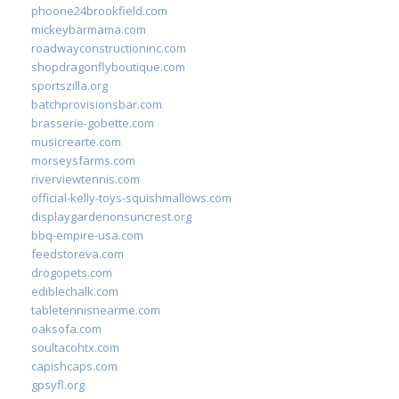
phoone24brookfield.com
mickeybarmama.com
roadwayconstructioninc.com
shopdragonflyboutique.com
sportszilla.org
batchprovisionsbar.com
brasserie-gobette.com
musicrearte.com
morseysfarms.com
riverviewtennis.com
official-kelly-toys-squishmallows.com
displaygardenonsuncrest.org
bbq-empire-usa.com
feedstoreva.com
drogopets.com
ediblechalk.com
tabletennisnearme.com
oaksofa.com
soultacohtx.com
capishcaps.com
gpsyfl.org