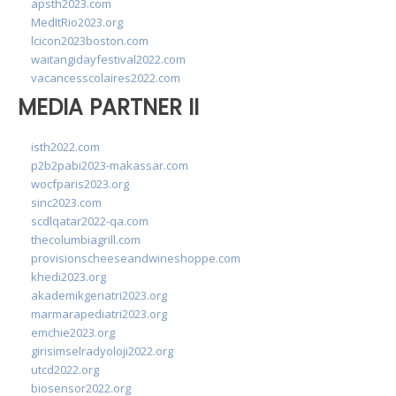
apsth2023.com
MedItRio2023.org
lcicon2023boston.com
waitangidayfestival2022.com
vacancesscolaires2022.com
MEDIA PARTNER II
isth2022.com
p2b2pabi2023-makassar.com
wocfparis2023.org
sinc2023.com
scdlqatar2022-qa.com
thecolumbiagrill.com
provisionscheeseandwineshoppe.com
khedi2023.org
akademikgeriatri2023.org
marmarapediatri2023.org
emchie2023.org
girisimselradyoloji2022.org
utcd2022.org
biosensor2022.org