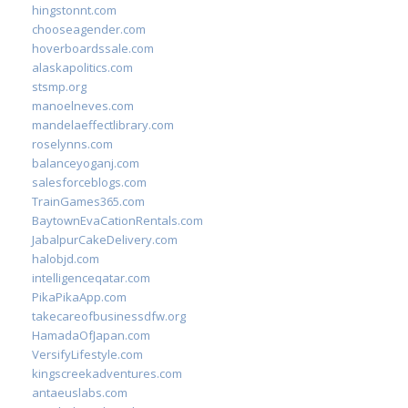
hingstonnt.com
chooseagender.com
hoverboardssale.com
alaskapolitics.com
stsmp.org
manoelneves.com
mandelaeffectlibrary.com
roselynns.com
balanceyoganj.com
salesforceblogs.com
TrainGames365.com
BaytownEvaCationRentals.com
JabalpurCakeDelivery.com
halobjd.com
intelligenceqatar.com
PikaPikaApp.com
takecareofbusinessdfw.org
HamadaOfJapan.com
VersifyLifestyle.com
kingscreekadventures.com
antaeuslabs.com