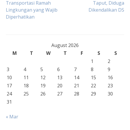
Transportasi Ramah
Taput, Diduga
Lingkungan yang Wajib
Dikendalikan DS
navigation
Diperhatikan
August 2026
M
T
W
T
F
S
S
1
2
3
4
5
6
7
8
9
10
11
12
13
14
15
16
17
18
19
20
21
22
23
24
25
26
27
28
29
30
31
« Mar