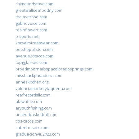
chimeandstave.com
greatwallseafoodny.com
theloverose.com
gabriovoice.com
resinflowart.com
p-sports.net
korsairstreetwear.com
petshopallston.com
avenue26tacos.com
topgglasses.com
broadmoornailsspacoloradosprings.com
missblackpasadena.com
anneskitchen.org
valenciamarketytaqueria.com
reefrecordsllc.com
alawaffle.com
aryouthfishing.com
united-basketball.com
tios-tacos.com
cafecito-satx.com
graduacionviu2023.com