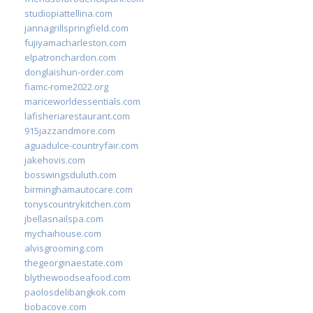
studiopiattellina.com
jannagrillspringfield.com
fujiyamacharleston.com
elpatronchardon.com
donglaishun-order.com
fiamc-rome2022.org
mariceworldessentials.com
lafisheriarestaurant.com
915jazzandmore.com
aguadulce-countryfair.com
jakehovis.com
bosswingsduluth.com
birminghamautocare.com
tonyscountrykitchen.com
jbellasnailspa.com
mychaihouse.com
alvisgrooming.com
thegeorginaestate.com
blythewoodseafood.com
paolosdelibangkok.com
bobacove.com