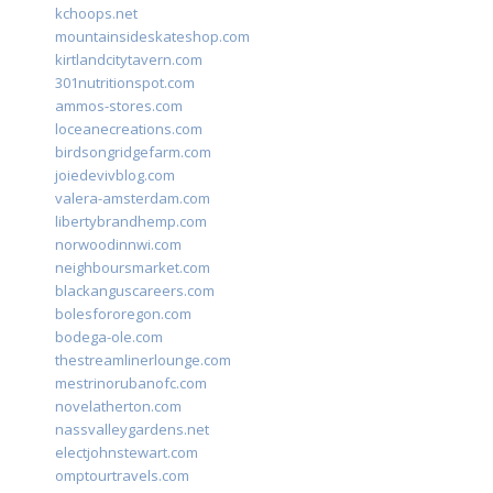
kchoops.net
mountainsideskateshop.com
kirtlandcitytavern.com
301nutritionspot.com
ammos-stores.com
loceanecreations.com
birdsongridgefarm.com
joiedevivblog.com
valera-amsterdam.com
libertybrandhemp.com
norwoodinnwi.com
neighboursmarket.com
blackanguscareers.com
bolesfororegon.com
bodega-ole.com
thestreamlinerlounge.com
mestrinorubanofc.com
novelatherton.com
nassvalleygardens.net
electjohnstewart.com
omptourtravels.com