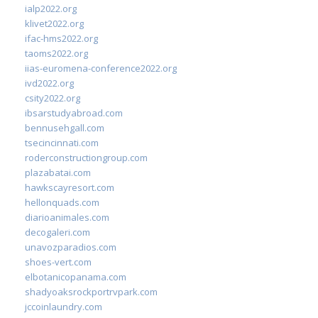
ialp2022.org
klivet2022.org
ifac-hms2022.org
taoms2022.org
iias-euromena-conference2022.org
ivd2022.org
csity2022.org
ibsarstudyabroad.com
bennusehgall.com
tsecincinnati.com
roderconstructiongroup.com
plazabatai.com
hawkscayresort.com
hellonquads.com
diarioanimales.com
decogaleri.com
unavozparadios.com
shoes-vert.com
elbotanicopanama.com
shadyoaksrockportrvpark.com
jccoinlaundry.com