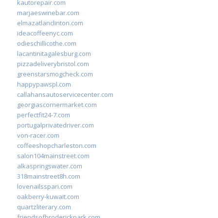
kautorepair.com
marjaeswinebar.com
elmazatlanclinton.com
ideacoffeenyc.com
odieschillicothe.com
lacantinitagalesburg.com
pizzadeliverybristol.com
greenstarsmogcheck.com
happypawspl.com
callahansautoservicecenter.com
georgiascornermarket.com
perfectfit24-7.com
portugalprivatedriver.com
von-racer.com
coffeeshopcharleston.com
salon104mainstreet.com
alkaspringswater.com
318mainstreet8h.com
lovenailsspari.com
oakberry-kuwait.com
quartzliterary.com
friendsofbroderickpark.com