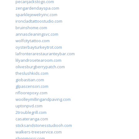
pecanjackstogo.com
zengardendayspa.com
sparklejewelryinc.com
ironcladtattoostudio.com
bruinshome.com
annascleaningsvc.com
wolfcitytattoo.com
oysterbayturkeytrot.com
lafronterarestauranteybar.com
lilyandrosetearoom.com
olivesburgberrypatch.com
theslushkids.com
giobastian.com
glpascensori.com
rifloorepoxy.com
woolleymillingandpaving.com
uptonpvd.com
2troublegrill.com
casateranga.com
sticksandstonesstudiooh.com
walkers-treeservice.com
shopmossi.com