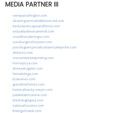
MEDIA PARTNER III
vwrepairarlington.com
cleaningservicebaltimore-md.com
beckslandscapeandfence.com
vistaaltadelveramendi.com
coastlinecateringnc.com
cuesburgershouston.com
psicologiaespecializadaencampeche.com
dmtacos.com
crescentstreetprinting.com
hornopizza.com
driveadragster.com
hematologa.com
lizaivanov.com
guesttinyhomes.com
home-plow-by-meyer.com
palatelatincuisine.com
blackdoglegacy.com
eatvivahouston.com
thebigshowok.com