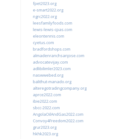
fpet2023.org
e-smart2022.org
ngrc2022.org
leesfamilyfoods.com
lewis-lewis-cpas.com
eleontennis.com
cyetus.com
bradfordshops.com
almadenranchsanjose.com
advocatevijay.com
adlibilimler2023.com
naswwebed.org
balithut-manado.org
alteregotradingcompany.org
aprce2022.com
ibie2022.com
sbcc-2022.com
AngolaOilAndGas2022.com
Convoy4Freedom2022.com
grur2023.org
hkhk2023.org