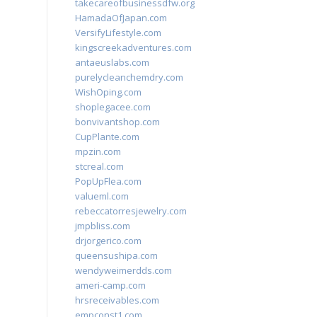
takecareofbusinessdfw.org
HamadaOfJapan.com
VersifyLifestyle.com
kingscreekadventures.com
antaeuslabs.com
purelycleanchemdry.com
WishOping.com
shoplegacee.com
bonvivantshop.com
CupPlante.com
mpzin.com
stcreal.com
PopUpFlea.com
valueml.com
rebeccatorresjewelry.com
jmpbliss.com
drjorgerico.com
queensushipa.com
wendyweimerdds.com
ameri-camp.com
hrsreceivables.com
empconst1.com