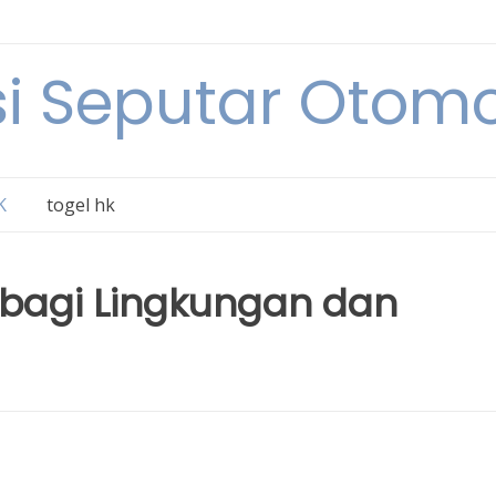
i Seputar Otomo
K
togel hk
k bagi Lingkungan dan