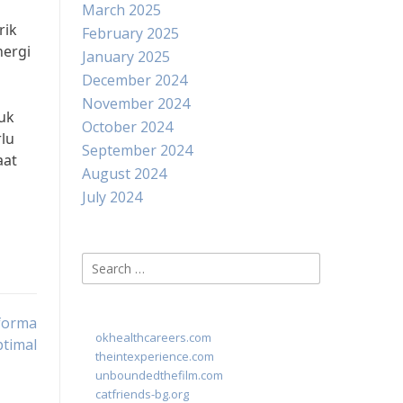
March 2025
rik
February 2025
nergi
January 2025
December 2024
November 2024
uk
October 2024
lu
September 2024
aat
August 2024
July 2024
Search
for:
rforma
okhealthcareers.com
timal
theintexperience.com
unboundedthefilm.com
catfriends-bg.org