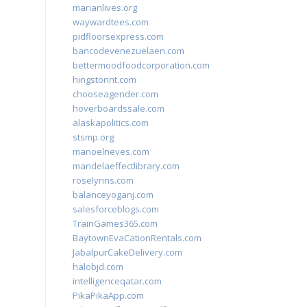
marianlives.org
waywardtees.com
pidfloorsexpress.com
bancodevenezuelaen.com
bettermoodfoodcorporation.com
hingstonnt.com
chooseagender.com
hoverboardssale.com
alaskapolitics.com
stsmp.org
manoelneves.com
mandelaeffectlibrary.com
roselynns.com
balanceyoganj.com
salesforceblogs.com
TrainGames365.com
BaytownEvaCationRentals.com
JabalpurCakeDelivery.com
halobjd.com
intelligenceqatar.com
PikaPikaApp.com