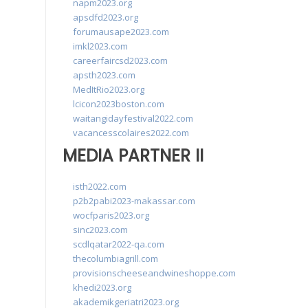
napm2023.org
apsdfd2023.org
forumausape2023.com
imkl2023.com
careerfaircsd2023.com
apsth2023.com
MedItRio2023.org
lcicon2023boston.com
waitangidayfestival2022.com
vacancesscolaires2022.com
MEDIA PARTNER II
isth2022.com
p2b2pabi2023-makassar.com
wocfparis2023.org
sinc2023.com
scdlqatar2022-qa.com
thecolumbiagrill.com
provisionscheeseandwineshoppe.com
khedi2023.org
akademikgeriatri2023.org