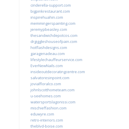
cinderella-support.com
bigpinkrestaurant.com
inspirehuahin.com
memmingerspainting.com
jeremypbeasley.com
thesandwichdepotcos.com
drgiggleshouseofpain.com
hotflashdesigns.com
garagenadeau.com
lifestylechauffeurservice.com
EverNewNails.com
insideoutdecoratingcentre.com
salvatoresinpoint.com
jovialfloralco.com
johnlscotthometeam.com
u-seehomes.com
watersportslagonissi.com
mischieffashion.com
eduwyre.com
retro-interiors.com
theblvd-boise.com