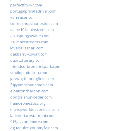
perfectfit24-7.com
portugalprivatedriver.com
von-racer.com
coffeeshopcharleston.com
salon104mainstreet.com
alkaspringswater.com
318mainstreet8h.com
lovenailsspari.com
oakberry-kuwait.com
quartzliterary.com
friendsofbroderickpark.com
studiopiattellina.com
jannagrillspringfield.com
fujiyamacharleston.com
elpatronchardon.com
donglaishun-order.com
fiamc-rome2022.org
mariceworldessentials.com
lafisheriarestaurant.com
915jazzandmore.com
aguadulce-countryfair.com