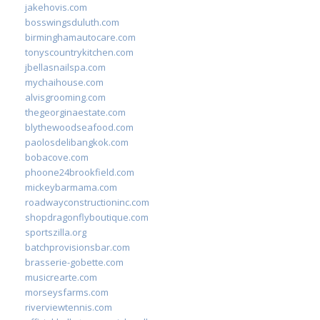
jakehovis.com
bosswingsduluth.com
birminghamautocare.com
tonyscountrykitchen.com
jbellasnailspa.com
mychaihouse.com
alvisgrooming.com
thegeorginaestate.com
blythewoodseafood.com
paolosdelibangkok.com
bobacove.com
phoone24brookfield.com
mickeybarmama.com
roadwayconstructioninc.com
shopdragonflyboutique.com
sportszilla.org
batchprovisionsbar.com
brasserie-gobette.com
musicrearte.com
morseysfarms.com
riverviewtennis.com