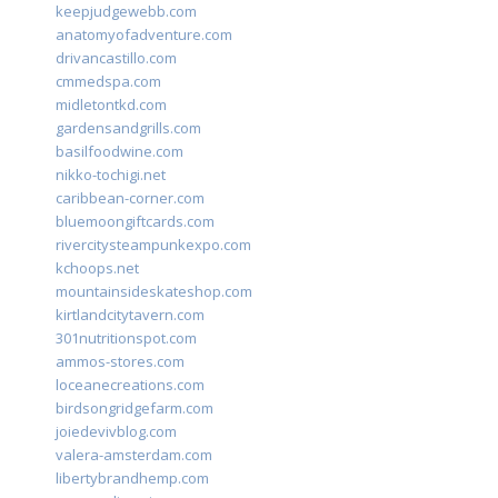
keepjudgewebb.com
anatomyofadventure.com
drivancastillo.com
cmmedspa.com
midletontkd.com
gardensandgrills.com
basilfoodwine.com
nikko-tochigi.net
caribbean-corner.com
bluemoongiftcards.com
rivercitysteampunkexpo.com
kchoops.net
mountainsideskateshop.com
kirtlandcitytavern.com
301nutritionspot.com
ammos-stores.com
loceanecreations.com
birdsongridgefarm.com
joiedevivblog.com
valera-amsterdam.com
libertybrandhemp.com