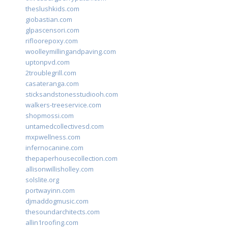
theslushkids.com
giobastian.com
glpascensori.com
rifloorepoxy.com
woolleymillingandpaving.com
uptonpvd.com
2troublegrill.com
casateranga.com
sticksandstonesstudiooh.com
walkers-treeservice.com
shopmossi.com
untamedcollectivesd.com
mxpwellness.com
infernocanine.com
thepaperhousecollection.com
allisonwillisholley.com
solslite.org
portwayinn.com
djmaddogmusic.com
thesoundarchitects.com
allin1roofing.com