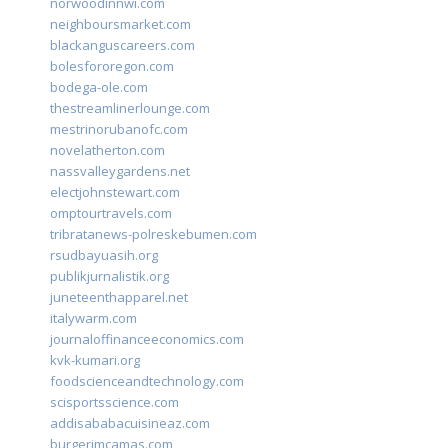
norwoodinnwi.com
neighboursmarket.com
blackanguscareers.com
bolesfororegon.com
bodega-ole.com
thestreamlinerlounge.com
mestrinorubanofc.com
novelatherton.com
nassvalleygardens.net
electjohnstewart.com
omptourtravels.com
tribratanews-polreskebumen.com
rsudbayuasih.org
publikjurnalistik.org
juneteenthapparel.net
italywarm.com
journaloffinanceeconomics.com
kvk-kumari.org
foodscienceandtechnology.com
scisportsscience.com
addisababacuisineaz.com
burgerimcamas.com