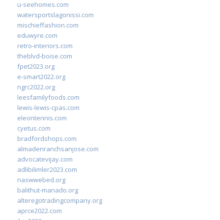
u-seehomes.com
watersportslagonissi.com
mischieffashion.com
eduwyre.com
retro-interiors.com
theblvd-boise.com
fpet2023.org
e-smart2022.org
ngrc2022.org
leesfamilyfoods.com
lewis-lewis-cpas.com
eleontennis.com
cyetus.com
bradfordshops.com
almadenranchsanjose.com
advocatevijay.com
adlibilimler2023.com
naswwebed.org
balithut-manado.org
alteregotradingcompany.org
aprce2022.com