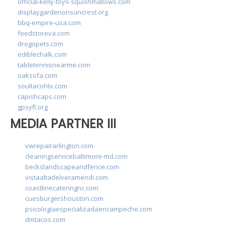
official-kelly-toys-squishmallows.com
displaygardenonsuncrest.org
bbq-empire-usa.com
feedstoreva.com
drogopets.com
ediblechalk.com
tabletennisnearme.com
oaksofa.com
soultacohtx.com
capishcaps.com
gpsyfl.org
MEDIA PARTNER III
vwrepairarlington.com
cleaningservicebaltimore-md.com
beckslandscapeandfence.com
vistaaltadelveramendi.com
coastlinecateringnc.com
cuesburgershouston.com
psicologiaespecializadaencampeche.com
dmtacos.com