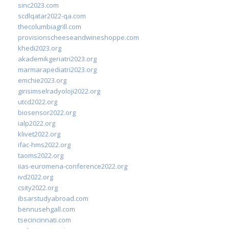
sinc2023.com
scdlqatar2022-qa.com
thecolumbiagrill.com
provisionscheeseandwineshoppe.com
khedi2023.org
akademikgeriatri2023.org
marmarapediatri2023.org
emchie2023.org
girisimselradyoloji2022.org
utcd2022.org
biosensor2022.org
ialp2022.org
klivet2022.org
ifac-hms2022.org
taoms2022.org
iias-euromena-conference2022.org
ivd2022.org
csity2022.org
ibsarstudyabroad.com
bennusehgall.com
tsecincinnati.com