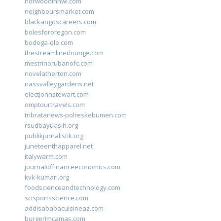
norwoodinnwi.com
neighboursmarket.com
blackanguscareers.com
bolesfororegon.com
bodega-ole.com
thestreamlinerlounge.com
mestrinorubanofc.com
novelatherton.com
nassvalleygardens.net
electjohnstewart.com
omptourtravels.com
tribratanews-polreskebumen.com
rsudbayuasih.org
publikjurnalistik.org
juneteenthapparel.net
italywarm.com
journaloffinanceeconomics.com
kvk-kumari.org
foodscienceandtechnology.com
scisportsscience.com
addisababacuisineaz.com
burgerimcamas.com