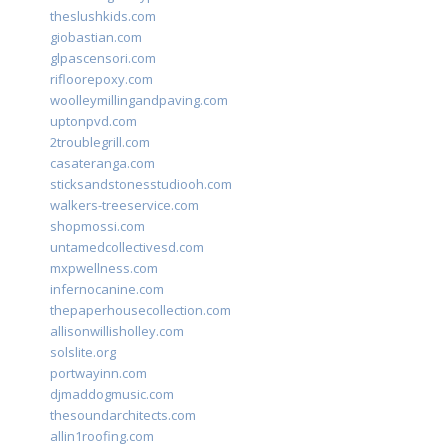
theslushkids.com
giobastian.com
glpascensori.com
rifloorepoxy.com
woolleymillingandpaving.com
uptonpvd.com
2troublegrill.com
casateranga.com
sticksandstonesstudiooh.com
walkers-treeservice.com
shopmossi.com
untamedcollectivesd.com
mxpwellness.com
infernocanine.com
thepaperhousecollection.com
allisonwillisholley.com
solslite.org
portwayinn.com
djmaddogmusic.com
thesoundarchitects.com
allin1roofing.com