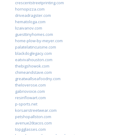
crescentstreetprinting.com
hornopizza.com
driveadragster.com
hematologa.com
lizaivanov.com
guesttinyhomes.com
home-plow-by-meyer.com
palatelatincuisine.com
blackdoglegacy.com
eatvivahouston.com
thebigshowok.com
chimeandstave.com
greatwallseafoodny.com
theloverose.com
gabriovoice.com
resinflowart.com
p-sports.net
korsairstreetwear.com
petshopallston.com
avenue26tacos.com
topgglasses.com