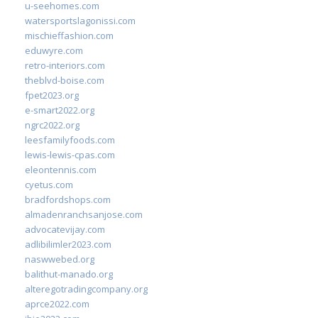
u-seehomes.com
watersportslagonissi.com
mischieffashion.com
eduwyre.com
retro-interiors.com
theblvd-boise.com
fpet2023.org
e-smart2022.org
ngrc2022.org
leesfamilyfoods.com
lewis-lewis-cpas.com
eleontennis.com
cyetus.com
bradfordshops.com
almadenranchsanjose.com
advocatevijay.com
adlibilimler2023.com
naswwebed.org
balithut-manado.org
alteregotradingcompany.org
aprce2022.com