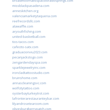
broadmoornailsspacoloradosprings.com
missblackpasadena.com
anneskitchen.org
valenciamarketytaqueria.com
reefrecordsllc.com
alawaffle.com
aryouthfishing.com
united-basketball.com
tios-tacos.com
cafecito-satx.com
graduacionviu2023.com
pecanjackstogo.com
zengardendayspa.com
sparklejewelryinc.com
ironcladtattoostudio.com
bruinshome.com
annascleaningsvc.com
wolfcitytattoo.com
oysterbayturkeytrot.com
lafronterarestauranteybar.com
lilyandrosetearoom.com
olivesburgberrypatch.com