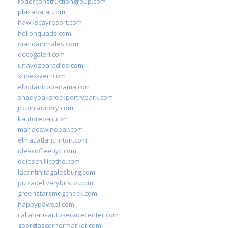
roderconstructiongroup.com
plazabatai.com
hawkscayresort.com
hellonquads.com
diarioanimales.com
decogaleri.com
unavozparadios.com
shoes-vert.com
elbotanicopanama.com
shadyoaksrockportrvpark.com
jccoinlaundry.com
kautorepair.com
marjaeswinebar.com
elmazatlanclinton.com
ideacoffeenyc.com
odieschillicothe.com
lacantinitagalesburg.com
pizzadeliverybristol.com
greenstarsmogcheck.com
happypawspl.com
callahansautoservicecenter.com
georgiascornermarket.com