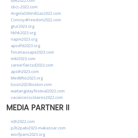
ibie2022.com
sbcc-2022.com
AngolaOilAndGas2022.com
Convoy4Freedom2022.com
grur2023.org
hkhk2023.org
napm2023.org
apsdfd2023.org
forumausape2023.com
imkl2023.com
careerfaircsd2023.com
apsth2023.com
MedItRio2023.org
lcicon2023boston.com
waitangidayfestival2022.com
vacancesscolaires2022.com
MEDIA PARTNER II
isth2022.com
p2b2pabi2023-makassar.com
wocfparis2023.org