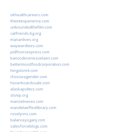
okhealthcareers.com
theintexperience.com
unboundedthefilm.com
catfriends-bg.org
marianlives.org
waywardtees.com
pidfloorsexpress.com
bancodevenezuelaen.com
bettermoodfoodcorporation.com
hingstonnt.com
chooseagender.com
hoverboardssale.com
alaskapolitics.com
stsmp.org
manoelneves.com
mandelaeffectlibrary.com
roselynns.com
balanceyoganj.com
salesforceblogs.com