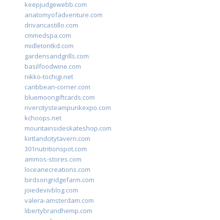
keepjudgewebb.com
anatomyofadventure.com
drivancastillo.com
cmmedspa.com
midletontkd.com
gardensandgrills.com
basilfoodwine.com
nikko-tochigi.net
caribbean-corner.com
bluemoongiftcards.com
rivercitysteampunkexpo.com
kchoops.net
mountainsideskateshop.com
kirtlandcitytavern.com
301nutritionspot.com
ammos-stores.com
loceanecreations.com
birdsongridgefarm.com
joiedevivblog.com
valera-amsterdam.com
libertybrandhemp.com