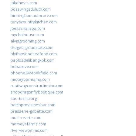
jakehovis.com
bosswingsduluth.com
birminghamautocare.com
tonyscountrykitchen.com
jbellasnailspa.com
mychaihouse.com
alvisgrooming.com
thegeorginaestate.com
blythewoodseafood.com
paolosdelibangkok.com
bobacove.com
phoone24brookfield.com
mickeybarmama.com
roadwayconstructioninc.com
shopdragonflyboutique.com
sportszilla.org
batchprovisionsbar.com
brasserie-gobette.com
musicrearte.com
morseysfarms.com
riverviewtennis.com