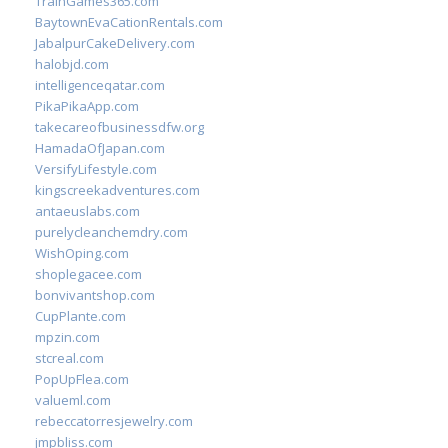
TrainGames365.com
BaytownEvaCationRentals.com
JabalpurCakeDelivery.com
halobjd.com
intelligenceqatar.com
PikaPikaApp.com
takecareofbusinessdfw.org
HamadaOfJapan.com
VersifyLifestyle.com
kingscreekadventures.com
antaeuslabs.com
purelycleanchemdry.com
WishOping.com
shoplegacee.com
bonvivantshop.com
CupPlante.com
mpzin.com
stcreal.com
PopUpFlea.com
valueml.com
rebeccatorresjewelry.com
jmpbliss.com