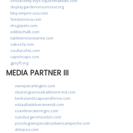
official-kelly-toys-squishmallows.com
displaygardenonsuncrest.org
bbq-empire-usa.com
feedstoreva.com
drogopets.com
ediblechalk.com
tabletennisnearme.com
oaksofa.com
soultacohtx.com
capishcaps.com
gpsyfl.org
MEDIA PARTNER III
vwrepairarlington.com
cleaningservicebaltimore-md.com
beckslandscapeandfence.com
vistaaltadelveramendi.com
coastlinecateringnc.com
cuesburgershouston.com
psicologiaespecializadaencampeche.com
dmtacos.com