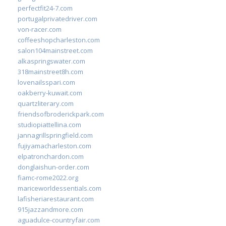
perfectfit24-7.com
portugalprivatedriver.com
von-racer.com
coffeeshopcharleston.com
salon104mainstreet.com
alkaspringswater.com
318mainstreet8h.com
lovenailsspari.com
oakberry-kuwait.com
quartzliterary.com
friendsofbroderickpark.com
studiopiattellina.com
jannagrillspringfield.com
fujiyamacharleston.com
elpatronchardon.com
donglaishun-order.com
fiamc-rome2022.org
mariceworldessentials.com
lafisheriarestaurant.com
915jazzandmore.com
aguadulce-countryfair.com