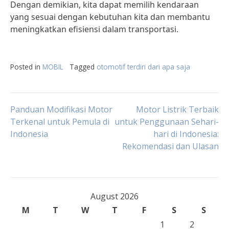
Dengan demikian, kita dapat memilih kendaraan
yang sesuai dengan kebutuhan kita dan membantu
meningkatkan efisiensi dalam transportasi.
Posted in
MOBIL
Tagged
otomotif terdiri dari apa saja
Post
Panduan Modifikasi Motor
Motor Listrik Terbaik
Terkenal untuk Pemula di
untuk Penggunaan Sehari-
Indonesia
hari di Indonesia:
navigation
Rekomendasi dan Ulasan
August 2026
M
T
W
T
F
S
S
1
2