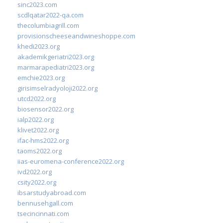
sinc2023.com
scdlqatar2022-qa.com
thecolumbiagrill.com
provisionscheeseandwineshoppe.com
khedi2023.org
akademikgeriatri2023.org
marmarapediatri2023.org
emchie2023.org
girisimselradyoloji2022.org
utcd2022.org
biosensor2022.org
ialp2022.org
klivet2022.org
ifac-hms2022.org
taoms2022.org
iias-euromena-conference2022.org
ivd2022.org
csity2022.org
ibsarstudyabroad.com
bennusehgall.com
tsecincinnati.com