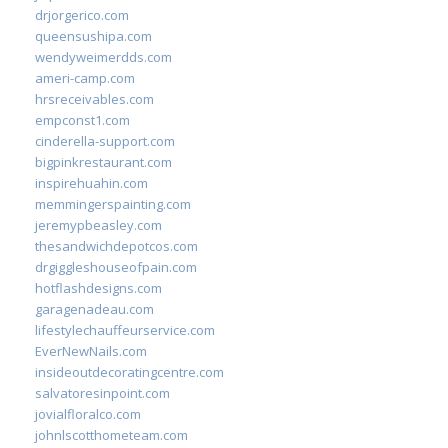
drjorgerico.com
queensushipa.com
wendyweimerdds.com
ameri-camp.com
hrsreceivables.com
empconst1.com
cinderella-support.com
bigpinkrestaurant.com
inspirehuahin.com
memmingerspainting.com
jeremypbeasley.com
thesandwichdepotcos.com
drgiggleshouseofpain.com
hotflashdesigns.com
garagenadeau.com
lifestylechauffeurservice.com
EverNewNails.com
insideoutdecoratingcentre.com
salvatoresinpoint.com
jovialfloralco.com
johnlscotthometeam.com