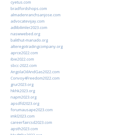
cyetus.com
bradfordshops.com
almadenranchsanjose.com
advocatevijay.com
adlibilimler2023.com
naswwebed.org
balithut-manado.org
alteregotradingcompany.org
aprce2022.com
ibie2022.com
sbcc-2022.com
AngolaOilAndGas2022.com
Convoy4Freedom2022.com
grur2023.org
hkhk2023.org
napm2023.org
apsdfd2023.org
forumausape2023.com
imkl2023.com
careerfaircsd2023.com
apsth2023.com