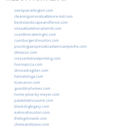
vwrepairarlington.com
cleaningservicebaltimore-md.com
beckslandscapeandfence.com
vistaaltadelveramendi.com
coastlinecateringnc.com
cuesburgershouston.com
psicologiaespecializadaencampeche.com
dmtacos.com
crescentstreetprinting.com
hornopizza.com
driveadragster.com
hematologa.com
lizaivanov.com
guesttinyhomes.com
home-plow-by-meyer.com
palatelatincuisine.com
blackdoglegacy.com
eatvivahouston.com
thebigshowok.com
chimeandstave.com