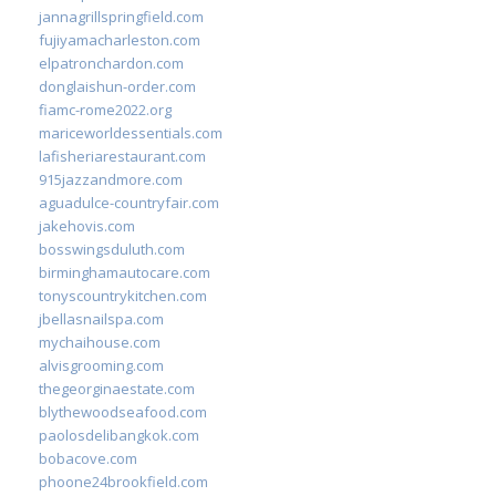
jannagrillspringfield.com
fujiyamacharleston.com
elpatronchardon.com
donglaishun-order.com
fiamc-rome2022.org
mariceworldessentials.com
lafisheriarestaurant.com
915jazzandmore.com
aguadulce-countryfair.com
jakehovis.com
bosswingsduluth.com
birminghamautocare.com
tonyscountrykitchen.com
jbellasnailspa.com
mychaihouse.com
alvisgrooming.com
thegeorginaestate.com
blythewoodseafood.com
paolosdelibangkok.com
bobacove.com
phoone24brookfield.com