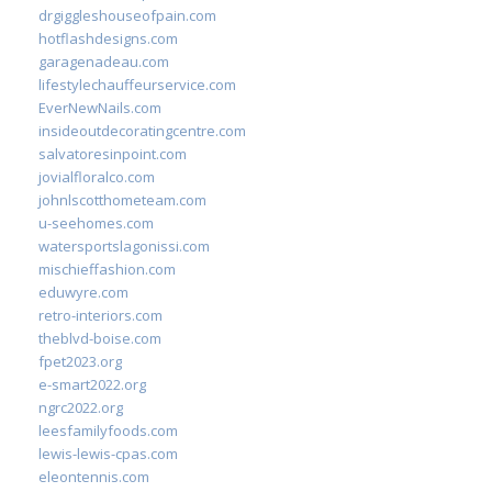
drgiggleshouseofpain.com
hotflashdesigns.com
garagenadeau.com
lifestylechauffeurservice.com
EverNewNails.com
insideoutdecoratingcentre.com
salvatoresinpoint.com
jovialfloralco.com
johnlscotthometeam.com
u-seehomes.com
watersportslagonissi.com
mischieffashion.com
eduwyre.com
retro-interiors.com
theblvd-boise.com
fpet2023.org
e-smart2022.org
ngrc2022.org
leesfamilyfoods.com
lewis-lewis-cpas.com
eleontennis.com