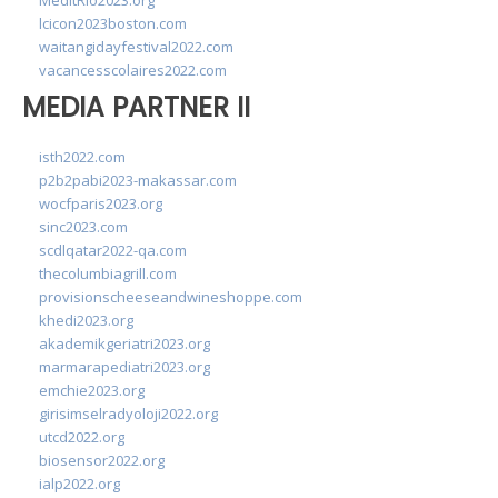
MedItRio2023.org
lcicon2023boston.com
waitangidayfestival2022.com
vacancesscolaires2022.com
MEDIA PARTNER II
isth2022.com
p2b2pabi2023-makassar.com
wocfparis2023.org
sinc2023.com
scdlqatar2022-qa.com
thecolumbiagrill.com
provisionscheeseandwineshoppe.com
khedi2023.org
akademikgeriatri2023.org
marmarapediatri2023.org
emchie2023.org
girisimselradyoloji2022.org
utcd2022.org
biosensor2022.org
ialp2022.org