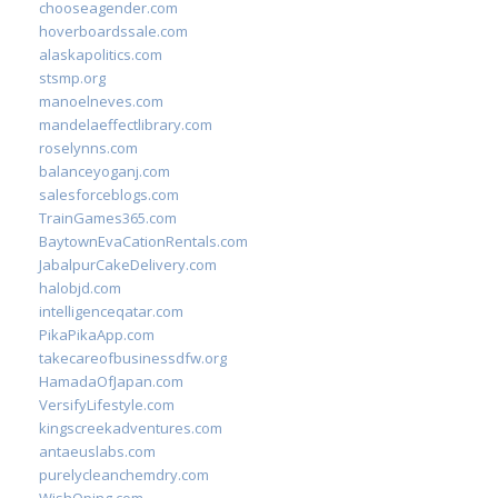
chooseagender.com
hoverboardssale.com
alaskapolitics.com
stsmp.org
manoelneves.com
mandelaeffectlibrary.com
roselynns.com
balanceyoganj.com
salesforceblogs.com
TrainGames365.com
BaytownEvaCationRentals.com
JabalpurCakeDelivery.com
halobjd.com
intelligenceqatar.com
PikaPikaApp.com
takecareofbusinessdfw.org
HamadaOfJapan.com
VersifyLifestyle.com
kingscreekadventures.com
antaeuslabs.com
purelycleanchemdry.com