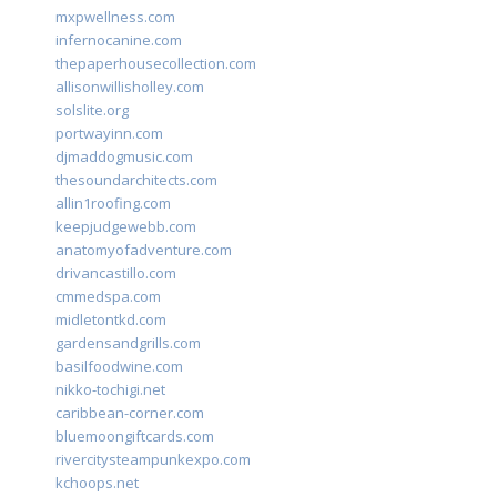
mxpwellness.com
infernocanine.com
thepaperhousecollection.com
allisonwillisholley.com
solslite.org
portwayinn.com
djmaddogmusic.com
thesoundarchitects.com
allin1roofing.com
keepjudgewebb.com
anatomyofadventure.com
drivancastillo.com
cmmedspa.com
midletontkd.com
gardensandgrills.com
basilfoodwine.com
nikko-tochigi.net
caribbean-corner.com
bluemoongiftcards.com
rivercitysteampunkexpo.com
kchoops.net