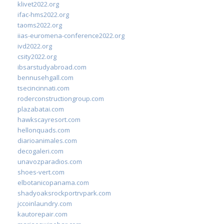
klivet2022.org
ifac-hms2022.org
taoms2022.org
iias-euromena-conference2022.org
ivd2022.org
csity2022.org
ibsarstudyabroad.com
bennusehgall.com
tsecincinnati.com
roderconstructiongroup.com
plazabatai.com
hawkscayresort.com
hellonquads.com
diarioanimales.com
decogaleri.com
unavozparadios.com
shoes-vert.com
elbotanicopanama.com
shadyoaksrockportrvpark.com
jccoinlaundry.com
kautorepair.com