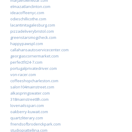
marjaeswinebar.com
elmazatlanclinton.com
ideacoffeenyc.com
odieschillicothe.com
lacantinitagalesburg.com
pizzadeliverybristol.com
greenstarsmogcheck.com
happypawspl.com
callahansautoservicecenter.com
georgiascornermarket.com
perfectfit24-7.com
portugalprivatedriver.com
von-racer.com
coffeeshopcharleston.com
salon104mainstreet.com
alkaspringswater.com
318mainstreet8h.com
lovenailsspari.com
oakberry-kuwait.com
quartzliterary.com
friendsofbroderickpark.com
studiopiattellina.com