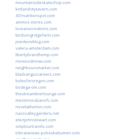
mountainsideskateshop.com
kirtlandcitytavern.com
301nutritionspot.com
ammos-stores.com
loceanecreations.com
birdsongridgefarm.com
joiedevivblog.com
valera-amsterdam.com
libertybrandhemp.com
norwoodinnwi.com
neighboursmarket.com
blackanguscareers.com
bolesfororegon.com
bodega-ole.com
thestreamlinerlounge.com
mestrinorubanofc.com
novelatherton.com
nassvalleygardens.net
electjohnstewart.com
omptourtravels.com
tribratanews-polreskebumen.com