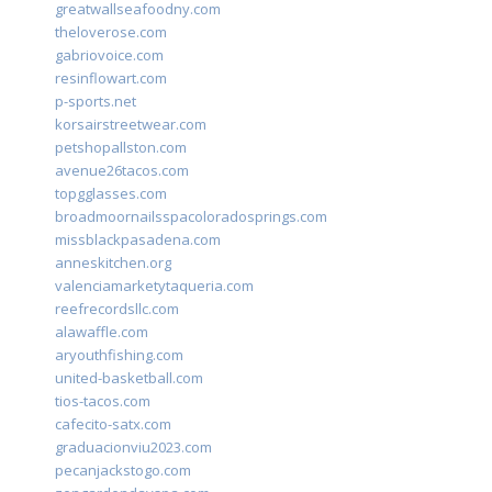
greatwallseafoodny.com
theloverose.com
gabriovoice.com
resinflowart.com
p-sports.net
korsairstreetwear.com
petshopallston.com
avenue26tacos.com
topgglasses.com
broadmoornailsspacoloradosprings.com
missblackpasadena.com
anneskitchen.org
valenciamarketytaqueria.com
reefrecordsllc.com
alawaffle.com
aryouthfishing.com
united-basketball.com
tios-tacos.com
cafecito-satx.com
graduacionviu2023.com
pecanjackstogo.com