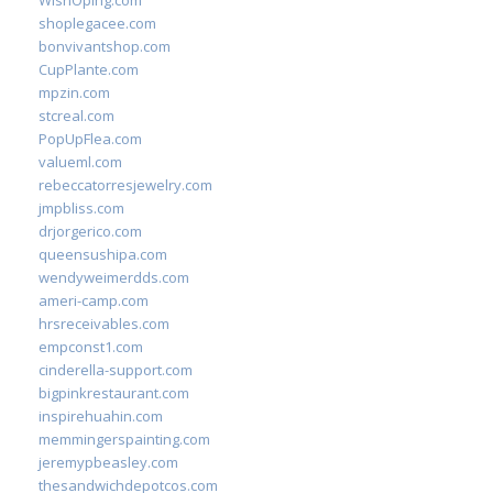
WishOping.com
shoplegacee.com
bonvivantshop.com
CupPlante.com
mpzin.com
stcreal.com
PopUpFlea.com
valueml.com
rebeccatorresjewelry.com
jmpbliss.com
drjorgerico.com
queensushipa.com
wendyweimerdds.com
ameri-camp.com
hrsreceivables.com
empconst1.com
cinderella-support.com
bigpinkrestaurant.com
inspirehuahin.com
memmingerspainting.com
jeremypbeasley.com
thesandwichdepotcos.com