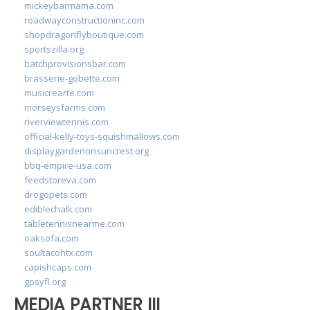
mickeybarmama.com
roadwayconstructioninc.com
shopdragonflyboutique.com
sportszilla.org
batchprovisionsbar.com
brasserie-gobette.com
musicrearte.com
morseysfarms.com
riverviewtennis.com
official-kelly-toys-squishmallows.com
displaygardenonsuncrest.org
bbq-empire-usa.com
feedstoreva.com
drogopets.com
ediblechalk.com
tabletennisnearme.com
oaksofa.com
soultacohtx.com
capishcaps.com
gpsyfl.org
MEDIA PARTNER III