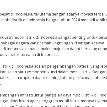
 pesat di Indonesia, terutama dengan adanya inovasi terbar
i mobil listrik di Indonesia hingga tahun 2024 menjadi topik
dustri mobil listrik di Indonesia sangat penting untuk teru
 sebagai negara yang ramah lingkungan. “Dengan adanya
trik di Indonesia dapat semakin maju dan dapat bersaing den
universitas ternama di Indonesia.
l listrik di Indonesia adalah pengembangan baterai yang leb
kan salah satu komponen kunci dalam mobil listrik. Dengan
terai, diharapkan dapat meningkatkan performa mobil listr
.
embangan infrastruktur pengisian daya mobil listrik di Indo
angat diperlukan agar pengguna mobil listrik merasa nyam
alanan,” ujar Ir. C, seorang praktisi di bidang energi