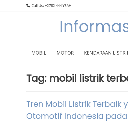
Skip
Call Us: +2782 444 YEAH
to
content
Informas
MOBIL
MOTOR
KENDARAAN LISTRI
Tag:
mobil listrik ter
Tren Mobil Listrik Terba
Otomotif Indonesia pada