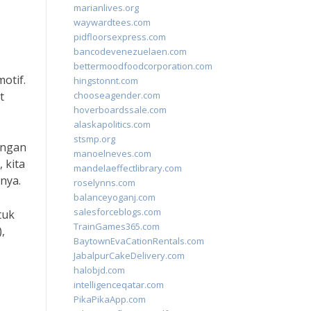
marianlives.org
waywardtees.com
pidfloorsexpress.com
bancodevenezuelaen.com
bettermoodfoodcorporation.com
otif.
hingstonnt.com
t
chooseagender.com
hoverboardssale.com
alaskapolitics.com
stsmp.org
angan
manoelneves.com
 kita
mandelaeffectlibrary.com
nya.
roselynns.com
balanceyoganj.com
salesforceblogs.com
tuk
TrainGames365.com
,
BaytownEvaCationRentals.com
JabalpurCakeDelivery.com
halobjd.com
intelligenceqatar.com
PikaPikaApp.com