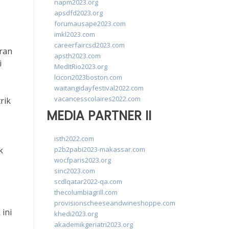
napm2023.org
apsdfd2023.org
forumausape2023.com
imkl2023.com
careerfaircsd2023.com
ran
apsth2023.com
i
MedItRio2023.org
lcicon2023boston.com
waitangidayfestival2022.com
vacancesscolaires2022.com
rik
MEDIA PARTNER II
isth2022.com
p2b2pabi2023-makassar.com
k
wocfparis2023.org
sinc2023.com
scdlqatar2022-qa.com
thecolumbiagrill.com
provisionscheeseandwineshoppe.com
 ini
khedi2023.org
akademikgeriatri2023.org