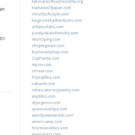
takecareofbusinessdfw.org
HamadaOfJapan.com
an
VersifyLifestyle.com
kingscreekadventures.com
antaeuslabs.com
purelycleanchemdry.com
ri
WishOping.com
n
shoplegacee.com
bonvivantshop.com
CupPlante.com
mpzin.com
stcreal.com
PopUpFlea.com
valueml.com
rebeccatorresjewelry.com
jmpbliss.com
drjorgerico.com
queensushipa.com
wendyweimerdds.com
ameri-camp.com
hrsreceivables.com
empconst1.com