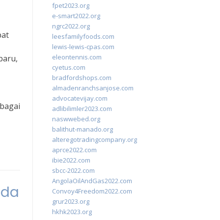
fpet2023.org
e-smart2022.org
ngrc2022.org
pat
leesfamilyfoods.com
lewis-lewis-cpas.com
eleontennis.com
baru,
cyetus.com
bradfordshops.com
almadenranchsanjose.com
advocatevijay.com
rbagai
adlibilimler2023.com
naswwebed.org
balithut-manado.org
alteregotradingcompany.org
aprce2022.com
ibie2022.com
sbcc-2022.com
AngolaOilAndGas2022.com
ada
Convoy4Freedom2022.com
grur2023.org
hkhk2023.org