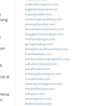
cinderella-support.com
bigpinkrestaurant.com
u
inspirehuahin.com
 yang
memmingerspainting.com
jeremypbeasley.com
thesandwichdepotcos.com
drgiggleshouseofpain.com
s
hotflashdesigns.com
garagenadeau.com
gan
lifestylechauffeurservice.com
EverNewNails.com
insideoutdecoratingcentre.com
salvatoresinpoint.com
ih
jovialfloralco.com
johnlscotthometeam.com
ik di
u-seehomes.com
watersportslagonissi.com
mischieffashion.com
nesia.
eduwyre.com
retro-interiors.com
an
theblvd-boise.com