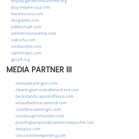
displaygardenonsuncrest.org
bbq-empire-usa.com
feedstoreva.com
drogopets.com
ediblechalk.com
tabletennisnearme.com
oaksofa.com
soultacohtx.com
capishcaps.com
gpsyfl.org
MEDIA PARTNER III
vwrepairarlington.com
cleaningservicebaltimore-md.com
beckslandscapeandfence.com
vistaaltadelveramendi.com
coastlinecateringnc.com
cuesburgershouston.com
psicologiaespecializadaencampeche.com
dmtacos.com
crescentstreetprinting.com