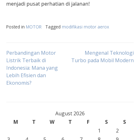
menjadi pusat perhatian di jalanan!
Posted in
MOTOR
Tagged
modifikasi motor aerox
Post
Perbandingan Motor
Mengenal Teknologi
Listrik Terbaik di
Turbo pada Mobil Modern
Indonesia: Mana yang
navigation
Lebih Efisien dan
Ekonomis?
August 2026
M
T
W
T
F
S
S
1
2
3
4
5
6
7
8
9