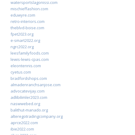
watersportslagonissi.com
mischieffashion.com
eduwyre.com
retro-interiors.com
theblvd-boise.com
fpet2023.org
e-smart2022.org
ngrc2022.org
leesfamilyfoods.com
lewis-lewis-cpas.com
eleontennis.com
cyetus.com
bradfordshops.com
almadenranchsanjose.com
advocatevijay.com
adlibilimler2023.com
naswwebed.org
balithut-manado.org
alteregotradingcompany.org
aprce2022.com
ibie2022.com