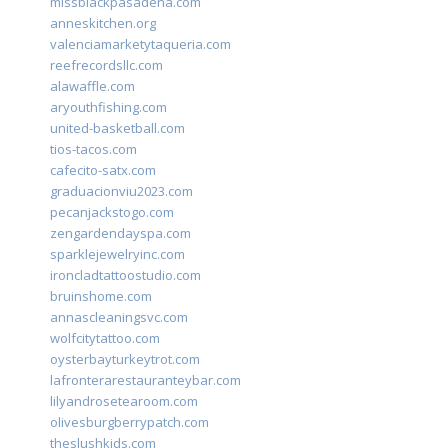
missblackpasadena.com
anneskitchen.org
valenciamarketytaqueria.com
reefrecordsllc.com
alawaffle.com
aryouthfishing.com
united-basketball.com
tios-tacos.com
cafecito-satx.com
graduacionviu2023.com
pecanjackstogo.com
zengardendayspa.com
sparklejewelryinc.com
ironcladtattoostudio.com
bruinshome.com
annascleaningsvc.com
wolfcitytattoo.com
oysterbayturkeytrot.com
lafronterarestauranteybar.com
lilyandrosetearoom.com
olivesburgberrypatch.com
theslushkids.com