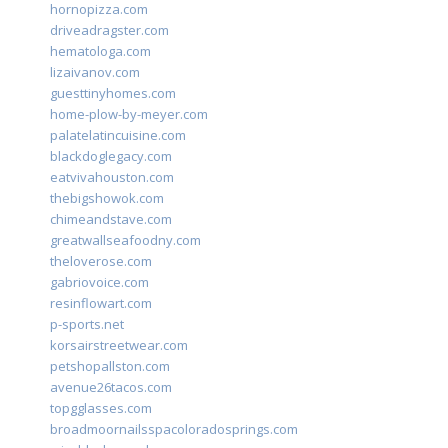
hornopizza.com
driveadragster.com
hematologa.com
lizaivanov.com
guesttinyhomes.com
home-plow-by-meyer.com
palatelatincuisine.com
blackdoglegacy.com
eatvivahouston.com
thebigshowok.com
chimeandstave.com
greatwallseafoodny.com
theloverose.com
gabriovoice.com
resinflowart.com
p-sports.net
korsairstreetwear.com
petshopallston.com
avenue26tacos.com
topgglasses.com
broadmoornailsspacoloradosprings.com