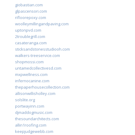
giobastian.com
glpascensori.com
rifloorepoxy.com
woolleymillingandpaving.com
uptonpvd.com
2troublegrill.com
casateranga.com
sticksandstonesstudiooh.com
walkers-treeservice.com
shopmossi.com
untamedcollectivesd.com
mxpwellness.com
infernocanine.com
thepaperhousecollection.com
allisonwillisholley.com
solslite.org
portwayinn.com
djmaddogmusic.com
thesoundarchitects.com
allin1roofing.com
keepjudgewebb.com