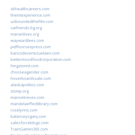
okhealthcareers.com
theintexperience.com
unboundedthefilm.com
catfriends-bg.org
marianlives.org
waywardtees.com
pidfloorsexpress.com
bancodevenezuelaen.com
bettermoodfoodcorporation.com
hingstonnt.com
chooseagender.com
hoverboardssale.com
alaskapolitics.com
stsmp.org
manoelneves.com
mandelaeffectlibrary.com
roselynns.com
balanceyoganj.com
salesforceblogs.com
TrainGames365.com