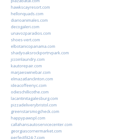
plazabatai.com
hawkscayresort.com
hellonquads.com
diarioanimales.com
decogaleri.com
unavozparadios.com
shoes-vert.com
elbotanicopanama.com
shadyoaksrockportrvpark.com
jccoinlaundry.com
kautorepair.com
marjaeswinebar.com
elmazatlanclinton.com
ideacoffeenyc.com
odieschillicothe.com
lacantinitagalesburg.com
pizzadeliverybristol.com
greenstarsmogcheck.com
happypawspl.com
callahansautoservicecenter.com
georgiascornermarket.com
perfectfit24-7.com