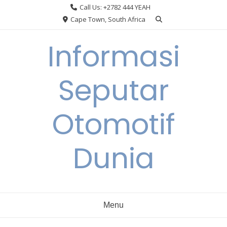
Skip
Call Us: +2782 444 YEAH
to
Cape Town, South Africa
content
Informasi
Seputar
Otomotif
Dunia
Menu