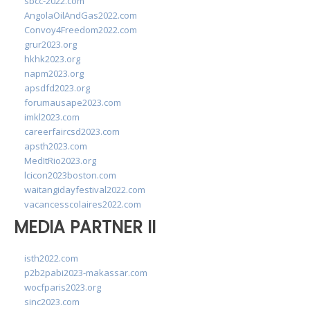
sbcc-2022.com
AngolaOilAndGas2022.com
Convoy4Freedom2022.com
grur2023.org
hkhk2023.org
napm2023.org
apsdfd2023.org
forumausape2023.com
imkl2023.com
careerfaircsd2023.com
apsth2023.com
MedItRio2023.org
lcicon2023boston.com
waitangidayfestival2022.com
vacancesscolaires2022.com
MEDIA PARTNER II
isth2022.com
p2b2pabi2023-makassar.com
wocfparis2023.org
sinc2023.com