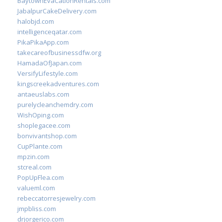
BaytownEvaCationRentals.com
JabalpurCakeDelivery.com
halobjd.com
intelligenceqatar.com
PikaPikaApp.com
takecareofbusinessdfw.org
HamadaOfJapan.com
VersifyLifestyle.com
kingscreekadventures.com
antaeuslabs.com
purelycleanchemdry.com
WishOping.com
shoplegacee.com
bonvivantshop.com
CupPlante.com
mpzin.com
stcreal.com
PopUpFlea.com
valueml.com
rebeccatorresjewelry.com
jmpbliss.com
drjorgerico.com