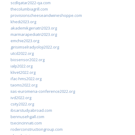
scdlqatar2022-qa.com
thecolumbiagrill.com
provisionscheeseandwineshoppe.com
khedi2023.org
akademikgeriatri2023.org
marmarapediatri2023.org
emchie2023.org
girisimselradyoloji2022.org
utcd2022.org
biosensor2022.org
ialp2022.org
klivet2022.org
ifac-hms2022.org
taoms2022.org
iias-euromena-conference2022.org
ivd2022.org
csity2022.org
ibsarstudyabroad.com
bennusehgall.com
tsecincinnati.com
roderconstructiongroup.com