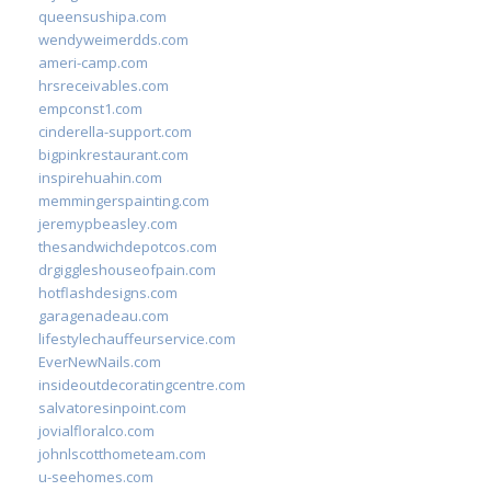
queensushipa.com
wendyweimerdds.com
ameri-camp.com
hrsreceivables.com
empconst1.com
cinderella-support.com
bigpinkrestaurant.com
inspirehuahin.com
memmingerspainting.com
jeremypbeasley.com
thesandwichdepotcos.com
drgiggleshouseofpain.com
hotflashdesigns.com
garagenadeau.com
lifestylechauffeurservice.com
EverNewNails.com
insideoutdecoratingcentre.com
salvatoresinpoint.com
jovialfloralco.com
johnlscotthometeam.com
u-seehomes.com