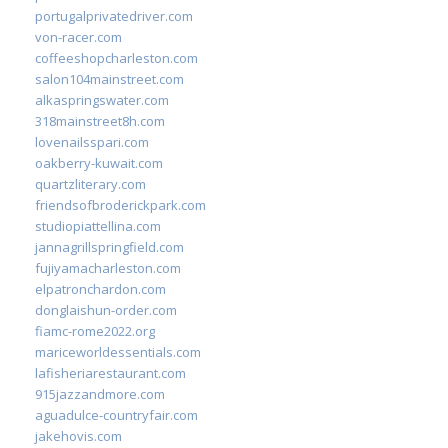
portugalprivatedriver.com
von-racer.com
coffeeshopcharleston.com
salon104mainstreet.com
alkaspringswater.com
318mainstreet8h.com
lovenailsspari.com
oakberry-kuwait.com
quartzliterary.com
friendsofbroderickpark.com
studiopiattellina.com
jannagrillspringfield.com
fujiyamacharleston.com
elpatronchardon.com
donglaishun-order.com
fiamc-rome2022.org
mariceworldessentials.com
lafisheriarestaurant.com
915jazzandmore.com
aguadulce-countryfair.com
jakehovis.com