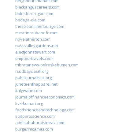
neighboursmarket.com
blackanguscareers.com
bolesfororegon.com
bodega-ole.com
thestreamlinerlounge.com
mestrinorubanofc.com
novelatherton.com
nassvalleygardens.net
electjohnstewart.com
omptourtravels.com
tribratanews-polreskebumen.com
rsudbayuasih.org
publikjurnalistik.org
juneteenthapparel.net
italywarm.com
journaloffinanceeconomics.com
kvk-kumari.org
foodscienceandtechnology.com
scisportsscience.com
addisababacuisineaz.com
burgerimcamas.com