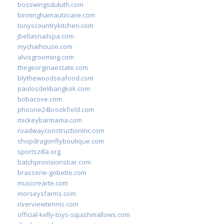
bosswingsduluth.com
birminghamautocare.com
tonyscountrykitchen.com
jbellasnailspa.com
mychaihouse.com
alvisgrooming.com
thegeorginaestate.com
blythewoodseafood.com
paolosdelibangkok.com
bobacove.com
phoone24brookfield.com
mickeybarmama.com
roadwayconstructioninc.com
shopdragonflyboutique.com
sportszilla.org
batchprovisionsbar.com
brasserie-gobette.com
musicrearte.com
morseysfarms.com
riverviewtennis.com
official-kelly-toys-squishmallows.com