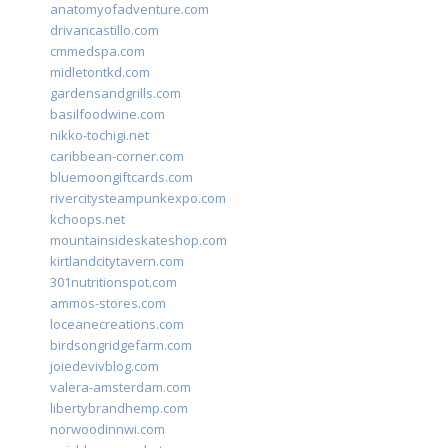
anatomyofadventure.com
drivancastillo.com
cmmedspa.com
midletontkd.com
gardensandgrills.com
basilfoodwine.com
nikko-tochigi.net
caribbean-corner.com
bluemoongiftcards.com
rivercitysteampunkexpo.com
kchoops.net
mountainsideskateshop.com
kirtlandcitytavern.com
301nutritionspot.com
ammos-stores.com
loceanecreations.com
birdsongridgefarm.com
joiedevivblog.com
valera-amsterdam.com
libertybrandhemp.com
norwoodinnwi.com