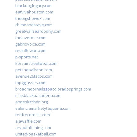
blackdoglegacy.com
eatvivahouston.com
thebigshowok.com
chimeandstave.com
greatwallseafoodny.com
theloverose.com
gabriovoice.com
resinflowart.com
p-sports.net
korsairstreetwear.com
petshopallston.com
avenue26tacos.com
topgglasses.com
broadmoornailsspacoloradosprings.com
missblackpasadena.com
anneskitchen.org
valenciamarketytaqueria.com
reefrecordsllc.com
alawaffle.com
aryouthfishing.com
united-basketball.com