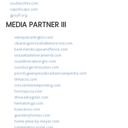
soultacohtx.com
capishcaps.com
gpsyfl.org
MEDIA PARTNER III
vwrepairarlington.com
cleaningservicebaltimore-md.com
beckslandscapeandfence.com
vistaaltadelveramendi.com
coastlinecateringnc.com
cuesburgershouston.com
psicologiaespecializadaencampeche.com
dmtacos.com
crescentstreetprinting.com
hornopizza.com
driveadragster.com
hematologa.com
lizaivanov.com
guesttinyhomes.com
home-plow-by-meyer.com
palatelatincuisine.com