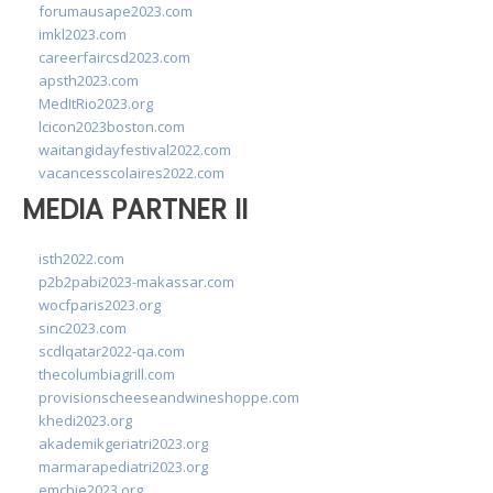
forumausape2023.com
imkl2023.com
careerfaircsd2023.com
apsth2023.com
MedItRio2023.org
lcicon2023boston.com
waitangidayfestival2022.com
vacancesscolaires2022.com
MEDIA PARTNER II
isth2022.com
p2b2pabi2023-makassar.com
wocfparis2023.org
sinc2023.com
scdlqatar2022-qa.com
thecolumbiagrill.com
provisionscheeseandwineshoppe.com
khedi2023.org
akademikgeriatri2023.org
marmarapediatri2023.org
emchie2023.org