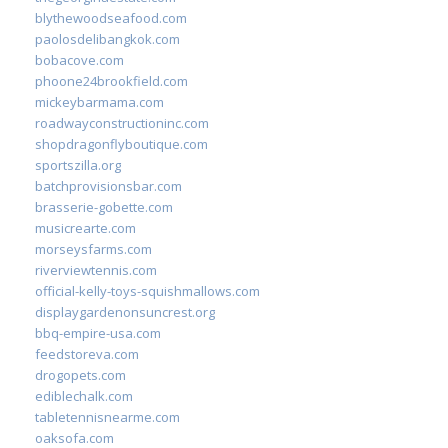
blythewoodseafood.com
paolosdelibangkok.com
bobacove.com
phoone24brookfield.com
mickeybarmama.com
roadwayconstructioninc.com
shopdragonflyboutique.com
sportszilla.org
batchprovisionsbar.com
brasserie-gobette.com
musicrearte.com
morseysfarms.com
riverviewtennis.com
official-kelly-toys-squishmallows.com
displaygardenonsuncrest.org
bbq-empire-usa.com
feedstoreva.com
drogopets.com
ediblechalk.com
tabletennisnearme.com
oaksofa.com