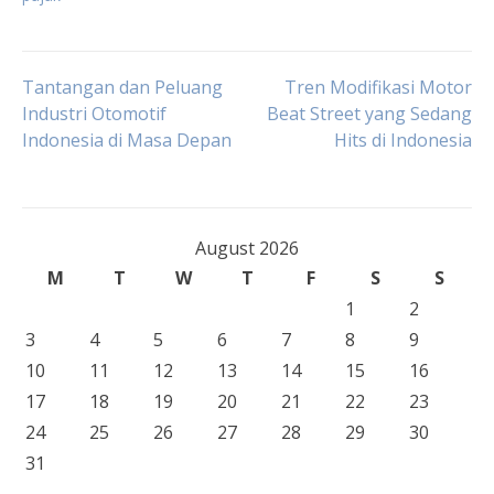
Post
Tantangan dan Peluang
Tren Modifikasi Motor
Industri Otomotif
Beat Street yang Sedang
Indonesia di Masa Depan
Hits di Indonesia
navigation
August 2026
M
T
W
T
F
S
S
1
2
3
4
5
6
7
8
9
10
11
12
13
14
15
16
17
18
19
20
21
22
23
24
25
26
27
28
29
30
31