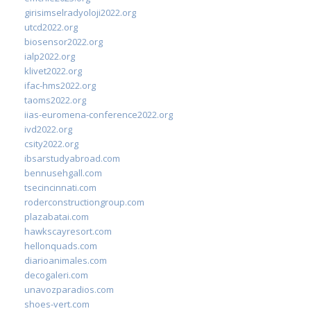
girisimselradyoloji2022.org
utcd2022.org
biosensor2022.org
ialp2022.org
klivet2022.org
ifac-hms2022.org
taoms2022.org
iias-euromena-conference2022.org
ivd2022.org
csity2022.org
ibsarstudyabroad.com
bennusehgall.com
tsecincinnati.com
roderconstructiongroup.com
plazabatai.com
hawkscayresort.com
hellonquads.com
diarioanimales.com
decogaleri.com
unavozparadios.com
shoes-vert.com