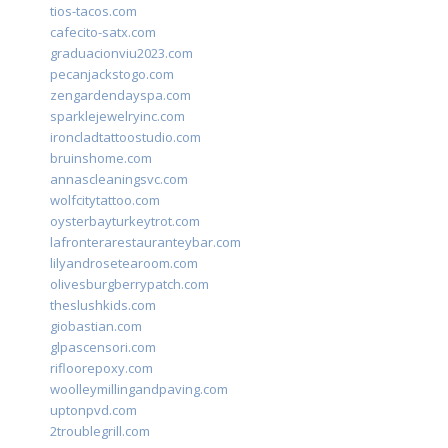
tios-tacos.com
cafecito-satx.com
graduacionviu2023.com
pecanjackstogo.com
zengardendayspa.com
sparklejewelryinc.com
ironcladtattoostudio.com
bruinshome.com
annascleaningsvc.com
wolfcitytattoo.com
oysterbayturkeytrot.com
lafronterarestauranteybar.com
lilyandrosetearoom.com
olivesburgberrypatch.com
theslushkids.com
giobastian.com
glpascensori.com
rifloorepoxy.com
woolleymillingandpaving.com
uptonpvd.com
2troublegrill.com