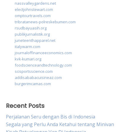
nassvalleygardens.net
electjohnstewart.com
omptourtravels.com
tribratanews-polreskebumen.com
rsudbayuasih.org
publikjurnalistik.org
juneteenthapparel.net
italywarm.com
journaloffinanceeconomics.com
kvk-kumari.org
foodscienceandtechnology.com
scisportsscience.com
addisababacuisineaz.com
burgerimcamas.com
Recent Posts
Perjalanan Seru dengan Bis di Indonesia
Segala yang Perlu Anda Ketahui tentang Minivan