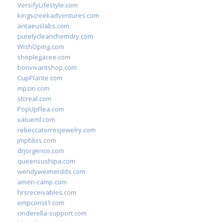
VersifyLifestyle.com
kingscreekadventures.com
antaeuslabs.com
purelycleanchemdry.com
WishOping.com
shoplegacee.com
bonvivantshop.com
CupPlante.com
mpzin.com
stcreal.com
PopUpFlea.com
valueml.com
rebeccatorresjewelry.com
jmpbliss.com
drjorgerico.com
queensushipa.com
wendyweimerdds.com
ameri-camp.com
hrsreceivables.com
empconst1.com
cinderella-support.com