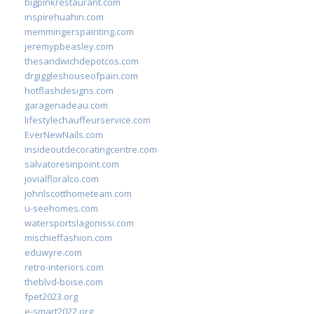
bigpinkrestaurant.com
inspirehuahin.com
memmingerspainting.com
jeremypbeasley.com
thesandwichdepotcos.com
drgiggleshouseofpain.com
hotflashdesigns.com
garagenadeau.com
lifestylechauffeurservice.com
EverNewNails.com
insideoutdecoratingcentre.com
salvatoresinpoint.com
jovialfloralco.com
johnlscotthometeam.com
u-seehomes.com
watersportslagonissi.com
mischieffashion.com
eduwyre.com
retro-interiors.com
theblvd-boise.com
fpet2023.org
e-smart2022.org