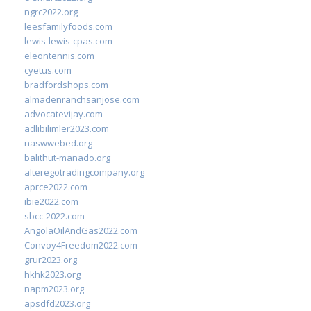
ngrc2022.org
leesfamilyfoods.com
lewis-lewis-cpas.com
eleontennis.com
cyetus.com
bradfordshops.com
almadenranchsanjose.com
advocatevijay.com
adlibilimler2023.com
naswwebed.org
balithut-manado.org
alteregotradingcompany.org
aprce2022.com
ibie2022.com
sbcc-2022.com
AngolaOilAndGas2022.com
Convoy4Freedom2022.com
grur2023.org
hkhk2023.org
napm2023.org
apsdfd2023.org