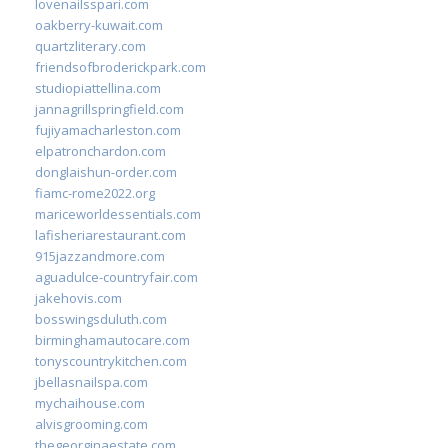
lovenailsspari.com
oakberry-kuwait.com
quartzliterary.com
friendsofbroderickpark.com
studiopiattellina.com
jannagrillspringfield.com
fujiyamacharleston.com
elpatronchardon.com
donglaishun-order.com
fiamc-rome2022.org
mariceworldessentials.com
lafisheriarestaurant.com
915jazzandmore.com
aguadulce-countryfair.com
jakehovis.com
bosswingsduluth.com
birminghamautocare.com
tonyscountrykitchen.com
jbellasnailspa.com
mychaihouse.com
alvisgrooming.com
thegeorginaestate.com