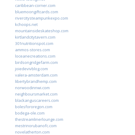
caribbean-corner.com
bluemoongiftcards.com
rivercitysteampunkexpo.com
kchoops.net
mountainsideskateshop.com
kirtlandcitytavern.com
301nutritionspot.com
ammos-stores.com
loceanecreations.com
birdsongridgefarm.com
joiedevivblog.com
valera-amsterdam.com
libertybrandhemp.com
norwoodinnwi.com
neighboursmarket.com
blackanguscareers.com
bolesfororegon.com
bodega-ole.com
thestreamlinerlounge.com
mestrinorubanofc.com
novelatherton.com