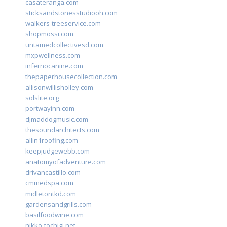
casateranga.com
sticksandstonesstudiooh.com
walkers-treeservice.com
shopmossi.com
untamedcollectivesd.com
mxpwellness.com
infernocanine.com
thepaperhousecollection.com
allisonwillisholley.com
solslite.org
portwayinn.com
djmaddogmusic.com
thesoundarchitects.com
allin1roofing.com
keepjudgewebb.com
anatomyofadventure.com
drivancastillo.com
cmmedspa.com
midletontkd.com
gardensandgrills.com
basilfoodwine.com
nikko-tochigi.net