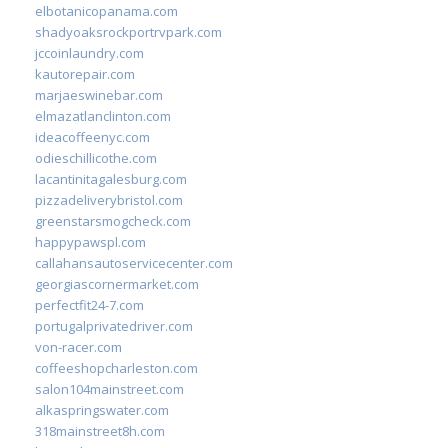
elbotanicopanama.com
shadyoaksrockportrvpark.com
jccoinlaundry.com
kautorepair.com
marjaeswinebar.com
elmazatlanclinton.com
ideacoffeenyc.com
odieschillicothe.com
lacantinitagalesburg.com
pizzadeliverybristol.com
greenstarsmogcheck.com
happypawspl.com
callahansautoservicecenter.com
georgiascornermarket.com
perfectfit24-7.com
portugalprivatedriver.com
von-racer.com
coffeeshopcharleston.com
salon104mainstreet.com
alkaspringswater.com
318mainstreet8h.com