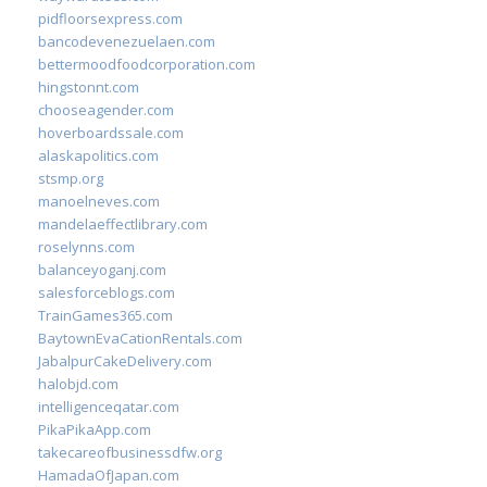
pidfloorsexpress.com
bancodevenezuelaen.com
bettermoodfoodcorporation.com
hingstonnt.com
chooseagender.com
hoverboardssale.com
alaskapolitics.com
stsmp.org
manoelneves.com
mandelaeffectlibrary.com
roselynns.com
balanceyoganj.com
salesforceblogs.com
TrainGames365.com
BaytownEvaCationRentals.com
JabalpurCakeDelivery.com
halobjd.com
intelligenceqatar.com
PikaPikaApp.com
takecareofbusinessdfw.org
HamadaOfJapan.com