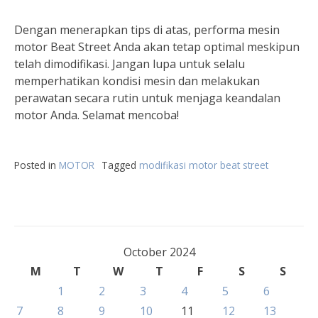
Dengan menerapkan tips di atas, performa mesin
motor Beat Street Anda akan tetap optimal meskipun
telah dimodifikasi. Jangan lupa untuk selalu
memperhatikan kondisi mesin dan melakukan
perawatan secara rutin untuk menjaga keandalan
motor Anda. Selamat mencoba!
Posted in
MOTOR
Tagged
modifikasi motor beat street
October 2024
M
T
W
T
F
S
S
1
2
3
4
5
6
7
8
9
10
11
12
13