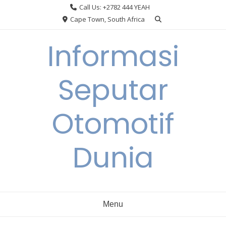
Skip
Call Us: +2782 444 YEAH
to
Cape Town, South Africa
content
Informasi
Seputar
Otomotif
Dunia
Menu